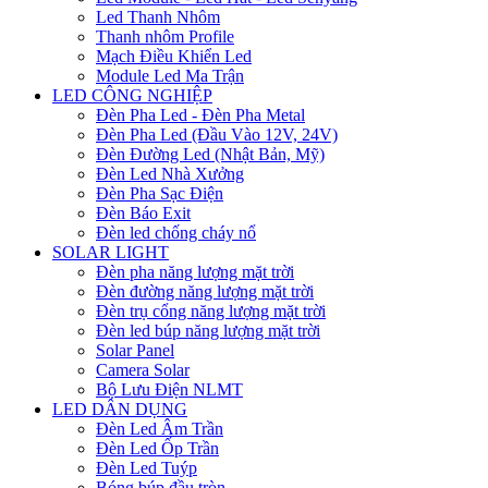
Led Thanh Nhôm
Thanh nhôm Profile
Mạch Điều Khiển Led
Module Led Ma Trận
LED CÔNG NGHIỆP
Đèn Pha Led - Đèn Pha Metal
Đèn Pha Led (Đầu Vào 12V, 24V)
Đèn Đường Led (Nhật Bản, Mỹ)
Đèn Led Nhà Xưởng
Đèn Pha Sạc Điện
Đèn Báo Exit
Đèn led chống cháy nổ
SOLAR LIGHT
Đèn pha năng lượng mặt trời
Đèn đường năng lượng mặt trời
Đèn trụ cổng năng lượng mặt trời
Đèn led búp năng lượng mặt trời
Solar Panel
Camera Solar
Bộ Lưu Điện NLMT
LED DÂN DỤNG
Đèn Led Âm Trần
Đèn Led Ốp Trần
Đèn Led Tuýp
Bóng búp đầu tròn