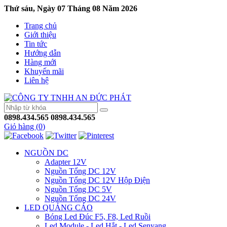
Thứ sáu, Ngày 07 Tháng 08 Năm 2026
Trang chủ
Giới thiệu
Tin tức
Hướng dẫn
Hàng mới
Khuyến mãi
Liên hệ
0898.434.565
0898.434.565
Giỏ hàng (
0
)
NGUỒN DC
Adapter 12V
Nguồn Tổng DC 12V
Nguồn Tổng DC 12V Hộp Điện
Nguồn Tổng DC 5V
Nguồn Tổng DC 24V
LED QUẢNG CÁO
Bóng Led Đúc F5, F8, Led Ruồi
Led Module - Led Hắt - Led Senyang