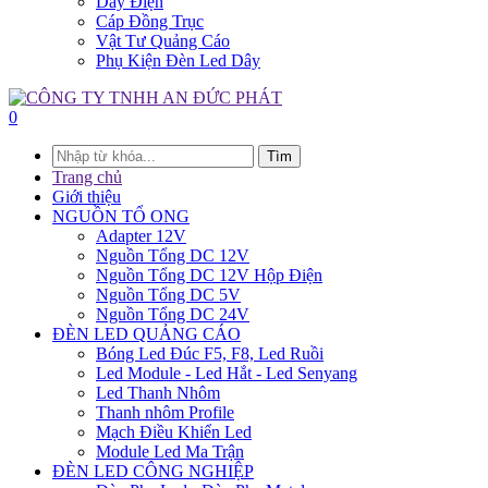
Dây Điện
Cáp Đồng Trục
Vật Tư Quảng Cáo
Phụ Kiện Đèn Led Dây
0
Tìm
Trang chủ
Giới thiệu
NGUỒN TỔ ONG
Adapter 12V
Nguồn Tổng DC 12V
Nguồn Tổng DC 12V Hộp Điện
Nguồn Tổng DC 5V
Nguồn Tổng DC 24V
ĐÈN LED QUẢNG CÁO
Bóng Led Đúc F5, F8, Led Ruồi
Led Module - Led Hắt - Led Senyang
Led Thanh Nhôm
Thanh nhôm Profile
Mạch Điều Khiển Led
Module Led Ma Trận
ĐÈN LED CÔNG NGHIỆP