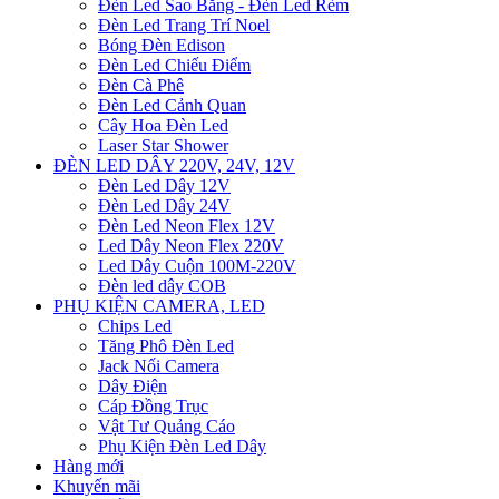
Đèn Led Sao Băng - Đèn Led Rèm
Đèn Led Trang Trí Noel
Bóng Đèn Edison
Đèn Led Chiếu Điểm
Đèn Cà Phê
Đèn Led Cảnh Quan
Cây Hoa Đèn Led
Laser Star Shower
ĐÈN LED DÂY 220V, 24V, 12V
Đèn Led Dây 12V
Đèn Led Dây 24V
Đèn Led Neon Flex 12V
Led Dây Neon Flex 220V
Led Dây Cuộn 100M-220V
Đèn led dây COB
PHỤ KIỆN CAMERA, LED
Chips Led
Tăng Phô Đèn Led
Jack Nối Camera
Dây Điện
Cáp Đồng Trục
Vật Tư Quảng Cáo
Phụ Kiện Đèn Led Dây
Hàng mới
Khuyến mãi