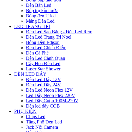
Đèn Bàn Led
Búp trụ kín nước
Bóng đèn U led
Máng Đèn Led
LED TRANG TRÍ
Đèn Led Sao Băng - Đèn Led Rèm
Đèn Led Trang Trí Noel
Bóng Đèn Edison
Đèn Led Chiếu Điểm
Đèn Cà Phê
Đèn Led Cảnh Quan
Cây Hoa Đèn Led
Laser Star Shower
ĐÈN LED DÂY
Đèn Led Dây 12V
Đèn Led Dây 24V
Đèn Led Neon Flex 12V
Led Dây Neon Flex 220V
Led Dây Cuộn 100M-220V
Đèn led dây COB
PHỤ KIỆN
Chips Led
Tăng Phô Đèn Led
Jack Nối Camera