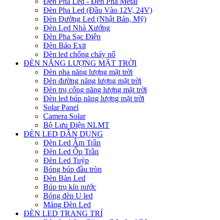
Đèn Pha Led - Đèn Pha Metal
Đèn Pha Led (Đầu Vào 12V, 24V)
Đèn Đường Led (Nhật Bản, Mỹ)
Đèn Led Nhà Xưởng
Đèn Pha Sạc Điện
Đèn Báo Exit
Đèn led chống cháy nổ
ĐÈN NĂNG LƯỢNG MẶT TRỜI
Đèn pha năng lượng mặt trời
Đèn đường năng lượng mặt trời
Đèn trụ cổng năng lượng mặt trời
Đèn led búp năng lượng mặt trời
Solar Panel
Camera Solar
Bộ Lưu Điện NLMT
ĐÈN LED DÂN DỤNG
Đèn Led Âm Trần
Đèn Led Ốp Trần
Đèn Led Tuýp
Bóng búp đầu tròn
Đèn Bàn Led
Búp trụ kín nước
Bóng đèn U led
Máng Đèn Led
ĐÈN LED TRANG TRÍ