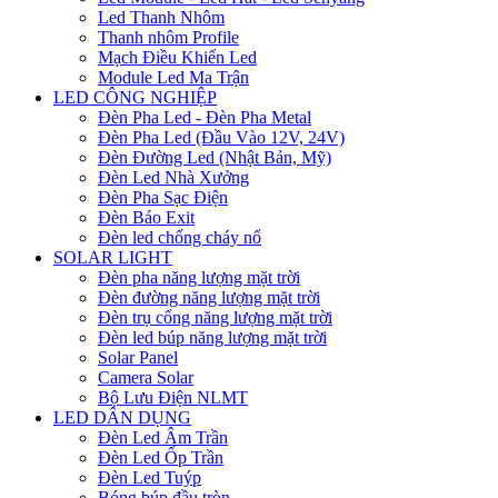
Led Thanh Nhôm
Thanh nhôm Profile
Mạch Điều Khiển Led
Module Led Ma Trận
LED CÔNG NGHIỆP
Đèn Pha Led - Đèn Pha Metal
Đèn Pha Led (Đầu Vào 12V, 24V)
Đèn Đường Led (Nhật Bản, Mỹ)
Đèn Led Nhà Xưởng
Đèn Pha Sạc Điện
Đèn Báo Exit
Đèn led chống cháy nổ
SOLAR LIGHT
Đèn pha năng lượng mặt trời
Đèn đường năng lượng mặt trời
Đèn trụ cổng năng lượng mặt trời
Đèn led búp năng lượng mặt trời
Solar Panel
Camera Solar
Bộ Lưu Điện NLMT
LED DÂN DỤNG
Đèn Led Âm Trần
Đèn Led Ốp Trần
Đèn Led Tuýp
Bóng búp đầu tròn