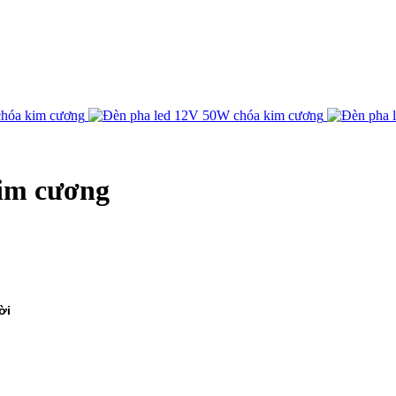
kim cương
ời