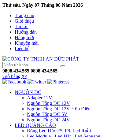
Thứ sáu, Ngày 07 Tháng 08 Năm 2026
Trang chủ
Giới thiệu
Tin tức
Hướng dẫn
Hàng mới
Khuyến mãi
Liên hệ
0898.434.565
0898.434.565
Giỏ hàng (
0
)
NGUỒN DC
Adapter 12V
Nguồn Tổng DC 12V
Nguồn Tổng DC 12V Hộp Điện
Nguồn Tổng DC 5V
Nguồn Tổng DC 24V
LED QUẢNG CÁO
Bóng Led Đúc F5, F8, Led Ruồi
Led Module - Led Hắt - Led Senyang