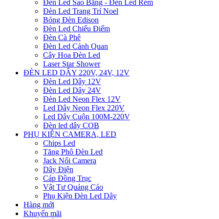
Đèn Led Sao Băng - Đèn Led Rèm
Đèn Led Trang Trí Noel
Bóng Đèn Edison
Đèn Led Chiếu Điểm
Đèn Cà Phê
Đèn Led Cảnh Quan
Cây Hoa Đèn Led
Laser Star Shower
ĐÈN LED DÂY 220V, 24V, 12V
Đèn Led Dây 12V
Đèn Led Dây 24V
Đèn Led Neon Flex 12V
Led Dây Neon Flex 220V
Led Dây Cuộn 100M-220V
Đèn led dây COB
PHỤ KIỆN CAMERA, LED
Chips Led
Tăng Phô Đèn Led
Jack Nối Camera
Dây Điện
Cáp Đồng Trục
Vật Tư Quảng Cáo
Phụ Kiện Đèn Led Dây
Hàng mới
Khuyến mãi