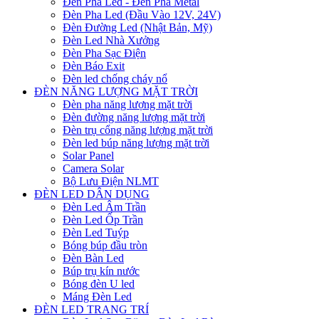
Đèn Pha Led - Đèn Pha Metal
Đèn Pha Led (Đầu Vào 12V, 24V)
Đèn Đường Led (Nhật Bản, Mỹ)
Đèn Led Nhà Xưởng
Đèn Pha Sạc Điện
Đèn Báo Exit
Đèn led chống cháy nổ
ĐÈN NĂNG LƯỢNG MẶT TRỜI
Đèn pha năng lượng mặt trời
Đèn đường năng lượng mặt trời
Đèn trụ cổng năng lượng mặt trời
Đèn led búp năng lượng mặt trời
Solar Panel
Camera Solar
Bộ Lưu Điện NLMT
ĐÈN LED DÂN DỤNG
Đèn Led Âm Trần
Đèn Led Ốp Trần
Đèn Led Tuýp
Bóng búp đầu tròn
Đèn Bàn Led
Búp trụ kín nước
Bóng đèn U led
Máng Đèn Led
ĐÈN LED TRANG TRÍ