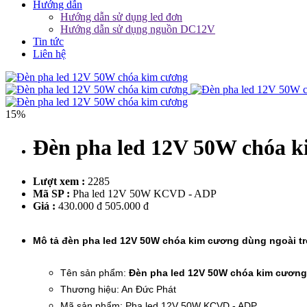
Hướng dẫn
Hướng dẫn sử dụng led đơn
Hướng dẫn sử dụng nguồn DC12V
Tin tức
Liên hệ
15%
Đèn pha led 12V 50W chóa 
Lượt xem :
2285
Mã SP :
Pha led 12V 50W KCVD - ADP
Giá :
430.000 đ
505.000 đ
Mô tả đèn pha led 12V 50W chóa kim cương dùng ngoài tr
Tên sản phẩm:
Đèn pha led 12V 50W chóa kim cương
Thương hiệu: An Đức Phát
Mã sản phẩm: Pha led 12V 50W KCVD - ADP