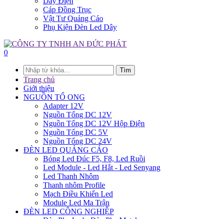
Dây Điện
Cáp Đồng Trục
Vật Tư Quảng Cáo
Phụ Kiện Đèn Led Dây
0
Tìm
Trang chủ
Giới thiệu
NGUỒN TỔ ONG
Adapter 12V
Nguồn Tổng DC 12V
Nguồn Tổng DC 12V Hộp Điện
Nguồn Tổng DC 5V
Nguồn Tổng DC 24V
ĐÈN LED QUẢNG CÁO
Bóng Led Đúc F5, F8, Led Ruồi
Led Module - Led Hắt - Led Senyang
Led Thanh Nhôm
Thanh nhôm Profile
Mạch Điều Khiển Led
Module Led Ma Trận
ĐÈN LED CÔNG NGHIỆP