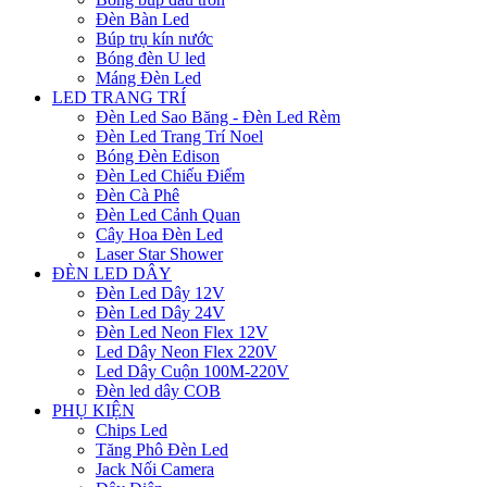
Đèn Bàn Led
Búp trụ kín nước
Bóng đèn U led
Máng Đèn Led
LED TRANG TRÍ
Đèn Led Sao Băng - Đèn Led Rèm
Đèn Led Trang Trí Noel
Bóng Đèn Edison
Đèn Led Chiếu Điểm
Đèn Cà Phê
Đèn Led Cảnh Quan
Cây Hoa Đèn Led
Laser Star Shower
ĐÈN LED DÂY
Đèn Led Dây 12V
Đèn Led Dây 24V
Đèn Led Neon Flex 12V
Led Dây Neon Flex 220V
Led Dây Cuộn 100M-220V
Đèn led dây COB
PHỤ KIỆN
Chips Led
Tăng Phô Đèn Led
Jack Nối Camera