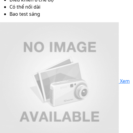
Có thể nối dài
Bao test sáng
Xem