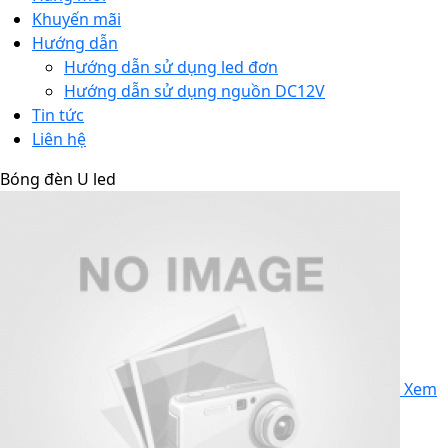
Khuyến mãi
Hướng dẫn
Hướng dẫn sử dụng led đơn
Hướng dẫn sử dụng nguồn DC12V
Tin tức
Liên hệ
Bóng đèn U led
Xem