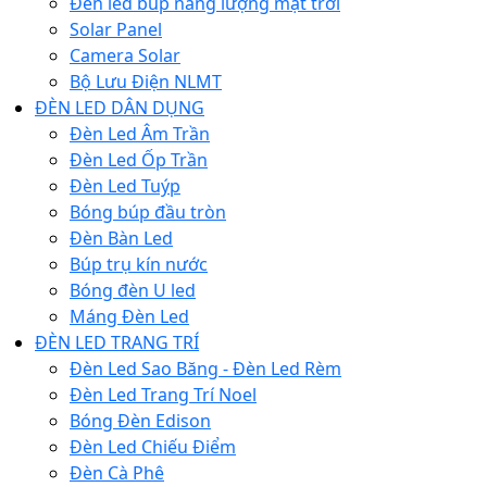
Đèn led búp năng lượng mặt trời
Solar Panel
Camera Solar
Bộ Lưu Điện NLMT
ĐÈN LED DÂN DỤNG
Đèn Led Âm Trần
Đèn Led Ốp Trần
Đèn Led Tuýp
Bóng búp đầu tròn
Đèn Bàn Led
Búp trụ kín nước
Bóng đèn U led
Máng Đèn Led
ĐÈN LED TRANG TRÍ
Đèn Led Sao Băng - Đèn Led Rèm
Đèn Led Trang Trí Noel
Bóng Đèn Edison
Đèn Led Chiếu Điểm
Đèn Cà Phê