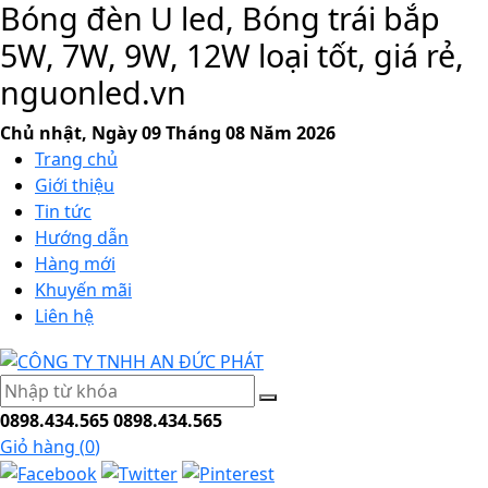
Bóng đèn U led, Bóng trái bắp
5W, 7W, 9W, 12W loại tốt, giá rẻ,
nguonled.vn
Chủ nhật, Ngày 09 Tháng 08 Năm 2026
Trang chủ
Giới thiệu
Tin tức
Hướng dẫn
Hàng mới
Khuyến mãi
Liên hệ
0898.434.565
0898.434.565
Giỏ hàng (
0
)