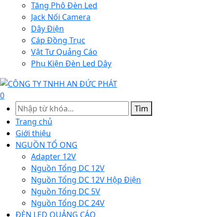
Tăng Phô Đèn Led
Jack Nối Camera
Dây Điện
Cáp Đồng Trục
Vật Tư Quảng Cáo
Phụ Kiện Đèn Led Dây
0
Tìm
Trang chủ
Giới thiệu
NGUỒN TỔ ONG
Adapter 12V
Nguồn Tổng DC 12V
Nguồn Tổng DC 12V Hộp Điện
Nguồn Tổng DC 5V
Nguồn Tổng DC 24V
ĐÈN LED QUẢNG CÁO