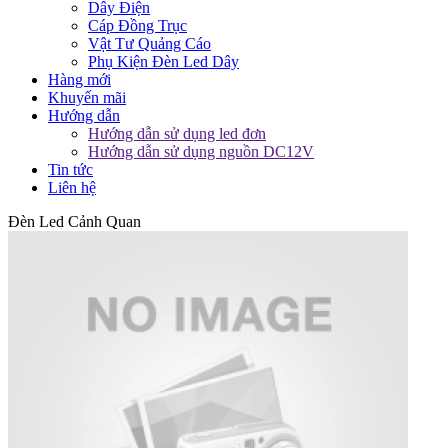
Dây Điện
Cáp Đồng Trục
Vật Tư Quảng Cáo
Phụ Kiện Đèn Led Dây
Hàng mới
Khuyến mãi
Hướng dẫn
Hướng dẫn sử dụng led đơn
Hướng dẫn sử dụng nguồn DC12V
Tin tức
Liên hệ
Đèn Led Cảnh Quan