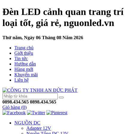
Đèn LED cảnh quan trang trí
loại tốt, giá rẻ, nguonled.vn
Thứ năm, Ngày 06 Tháng 08 Năm 2026
Trang chủ
Giới thiệu
Tin tức
Hướng dẫn
Hàng mới
Khuyến mãi
Liên hệ
0898.434.565
0898.434.565
Giỏ hàng (
0
)
NGUỒN DC
Adapter 12V
Nguồn Tổng DC 12V