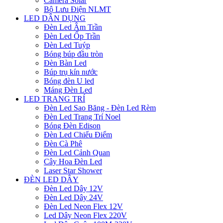
Camera Solar
Bộ Lưu Điện NLMT
LED DÂN DỤNG
Đèn Led Âm Trần
Đèn Led Ốp Trần
Đèn Led Tuýp
Bóng búp đầu tròn
Đèn Bàn Led
Búp trụ kín nước
Bóng đèn U led
Máng Đèn Led
LED TRANG TRÍ
Đèn Led Sao Băng - Đèn Led Rèm
Đèn Led Trang Trí Noel
Bóng Đèn Edison
Đèn Led Chiếu Điểm
Đèn Cà Phê
Đèn Led Cảnh Quan
Cây Hoa Đèn Led
Laser Star Shower
ĐÈN LED DÂY
Đèn Led Dây 12V
Đèn Led Dây 24V
Đèn Led Neon Flex 12V
Led Dây Neon Flex 220V