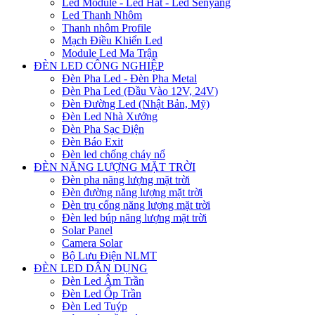
Led Module - Led Hắt - Led Senyang
Led Thanh Nhôm
Thanh nhôm Profile
Mạch Điều Khiển Led
Module Led Ma Trận
ĐÈN LED CÔNG NGHIỆP
Đèn Pha Led - Đèn Pha Metal
Đèn Pha Led (Đầu Vào 12V, 24V)
Đèn Đường Led (Nhật Bản, Mỹ)
Đèn Led Nhà Xưởng
Đèn Pha Sạc Điện
Đèn Báo Exit
Đèn led chống cháy nổ
ĐÈN NĂNG LƯỢNG MẶT TRỜI
Đèn pha năng lượng mặt trời
Đèn đường năng lượng mặt trời
Đèn trụ cổng năng lượng mặt trời
Đèn led búp năng lượng mặt trời
Solar Panel
Camera Solar
Bộ Lưu Điện NLMT
ĐÈN LED DÂN DỤNG
Đèn Led Âm Trần
Đèn Led Ốp Trần
Đèn Led Tuýp