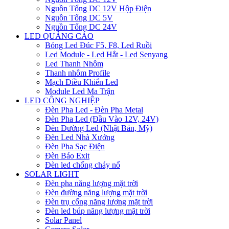
Nguồn Tổng DC 12V Hộp Điện
Nguồn Tổng DC 5V
Nguồn Tổng DC 24V
LED QUẢNG CÁO
Bóng Led Đúc F5, F8, Led Ruồi
Led Module - Led Hắt - Led Senyang
Led Thanh Nhôm
Thanh nhôm Profile
Mạch Điều Khiển Led
Module Led Ma Trận
LED CÔNG NGHIỆP
Đèn Pha Led - Đèn Pha Metal
Đèn Pha Led (Đầu Vào 12V, 24V)
Đèn Đường Led (Nhật Bản, Mỹ)
Đèn Led Nhà Xưởng
Đèn Pha Sạc Điện
Đèn Báo Exit
Đèn led chống cháy nổ
SOLAR LIGHT
Đèn pha năng lượng mặt trời
Đèn đường năng lượng mặt trời
Đèn trụ cổng năng lượng mặt trời
Đèn led búp năng lượng mặt trời
Solar Panel