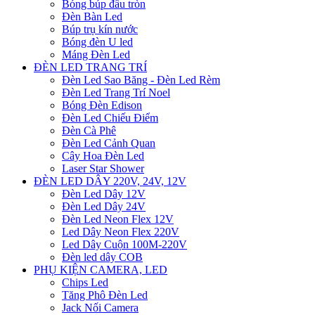
Bóng búp đầu tròn
Đèn Bàn Led
Búp trụ kín nước
Bóng đèn U led
Máng Đèn Led
ĐÈN LED TRANG TRÍ
Đèn Led Sao Băng - Đèn Led Rèm
Đèn Led Trang Trí Noel
Bóng Đèn Edison
Đèn Led Chiếu Điểm
Đèn Cà Phê
Đèn Led Cảnh Quan
Cây Hoa Đèn Led
Laser Star Shower
ĐÈN LED DÂY 220V, 24V, 12V
Đèn Led Dây 12V
Đèn Led Dây 24V
Đèn Led Neon Flex 12V
Led Dây Neon Flex 220V
Led Dây Cuộn 100M-220V
Đèn led dây COB
PHỤ KIỆN CAMERA, LED
Chips Led
Tăng Phô Đèn Led
Jack Nối Camera