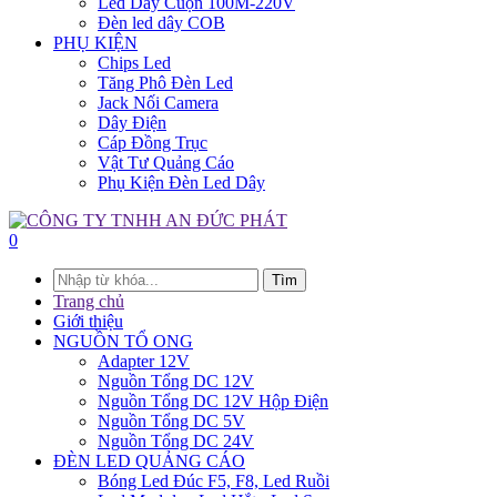
Led Dây Cuộn 100M-220V
Đèn led dây COB
PHỤ KIỆN
Chips Led
Tăng Phô Đèn Led
Jack Nối Camera
Dây Điện
Cáp Đồng Trục
Vật Tư Quảng Cáo
Phụ Kiện Đèn Led Dây
0
Tìm
Trang chủ
Giới thiệu
NGUỒN TỔ ONG
Adapter 12V
Nguồn Tổng DC 12V
Nguồn Tổng DC 12V Hộp Điện
Nguồn Tổng DC 5V
Nguồn Tổng DC 24V
ĐÈN LED QUẢNG CÁO
Bóng Led Đúc F5, F8, Led Ruồi