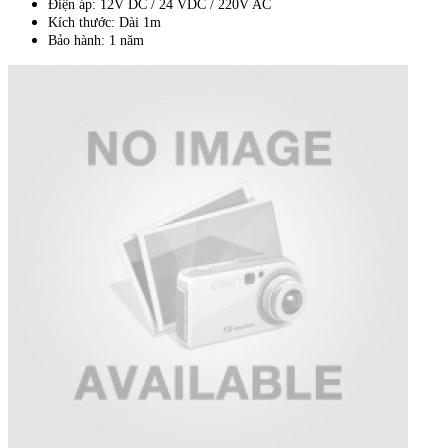
Điện áp: 12V DC / 24 VDC / 220V AC
Kích thước: Dài 1m
Bảo hành: 1 năm