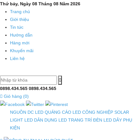
Thanh
Thứ bảy, Ngày 08 Tháng 08 Năm 2026
Trang chủ
nhôm
Giới thiệu
profile,
Tin tức
thanh
Hướng dẫn
Hàng mới
nhôm
Khuyến mãi
đèn
Liên hệ
led,
máng
đèn
0898.434.565
0898.434.565
Giỏ hàng (
0
)
định
hình,
NGUỒN DC
LED QUẢNG CÁO
LED CÔNG NGHIỆP
SOLAR
giá
LIGHT
LED DÂN DỤNG
LED TRANG TRÍ
ĐÈN LED DÂY
PHỤ
KIỆN
rẻ,