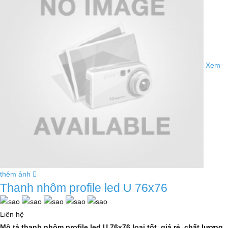
Xem
thêm ảnh
Thanh nhôm profile led U 76x76
Liên hệ
Mô tả thanh nhôm profile led U 76x76 loại tốt, giá rẻ, chất lượng