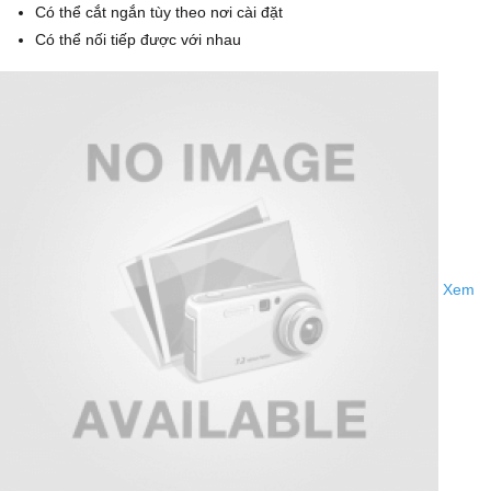
Có thể cắt ngắn tùy theo nơi cài đặt
Có thể nối tiếp được với nhau
Xem