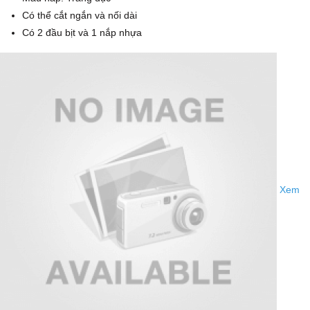
Có thể cắt ngắn và nối dài
Có 2 đầu bịt và 1 nắp nhựa
Xem