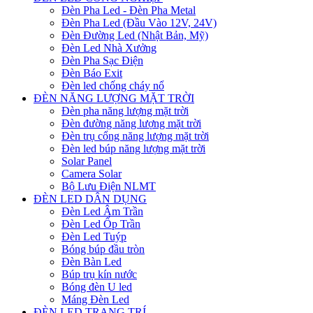
Đèn Pha Led - Đèn Pha Metal
Đèn Pha Led (Đầu Vào 12V, 24V)
Đèn Đường Led (Nhật Bản, Mỹ)
Đèn Led Nhà Xưởng
Đèn Pha Sạc Điện
Đèn Báo Exit
Đèn led chống cháy nổ
ĐÈN NĂNG LƯỢNG MẶT TRỜI
Đèn pha năng lượng mặt trời
Đèn đường năng lượng mặt trời
Đèn trụ cổng năng lượng mặt trời
Đèn led búp năng lượng mặt trời
Solar Panel
Camera Solar
Bộ Lưu Điện NLMT
ĐÈN LED DÂN DỤNG
Đèn Led Âm Trần
Đèn Led Ốp Trần
Đèn Led Tuýp
Bóng búp đầu tròn
Đèn Bàn Led
Búp trụ kín nước
Bóng đèn U led
Máng Đèn Led
ĐÈN LED TRANG TRÍ