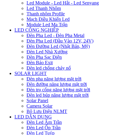
Led Module - Led Hắt - Led Senyang
Led Thanh Nhôm
Thanh nhôm Profile
Mạch Điều Khiển Led
Module Led Ma Trận
LED CÔNG NGHIỆP
Đèn Pha Led - Đèn Pha Metal
Đèn Pha Led (Đầu Vào 12V, 24V)
Đèn Đường Led (Nhật Bản, Mỹ)
Đèn Led Nhà Xưởng
Đèn Pha Sạc Điện
Đèn Báo Exit
Đèn led chống cháy nổ
SOLAR LIGHT
Đèn pha năng lượng mặt trời
Đèn đường năng lượng mặt trời
Đèn trụ cổng năng lượng mặt trời
Đèn led búp năng lượng mặt trời
Solar Panel
Camera Solar
Bộ Lưu Điện NLMT
LED DÂN DỤNG
Đèn Led Âm Trần
Đèn Led Ốp Trần
Đèn Led Tuýp