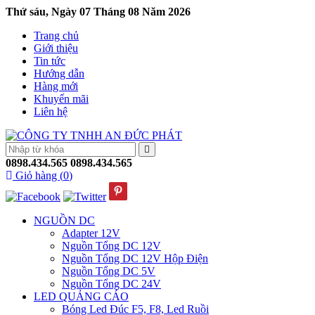
Thứ sáu, Ngày 07 Tháng 08 Năm 2026
Trang chủ
Giới thiệu
Tin tức
Hướng dẫn
Hàng mới
Khuyến mãi
Liên hệ
0898.434.565
0898.434.565
Giỏ hàng (
0
)
NGUỒN DC
Adapter 12V
Nguồn Tổng DC 12V
Nguồn Tổng DC 12V Hộp Điện
Nguồn Tổng DC 5V
Nguồn Tổng DC 24V
LED QUẢNG CÁO
Bóng Led Đúc F5, F8, Led Ruồi