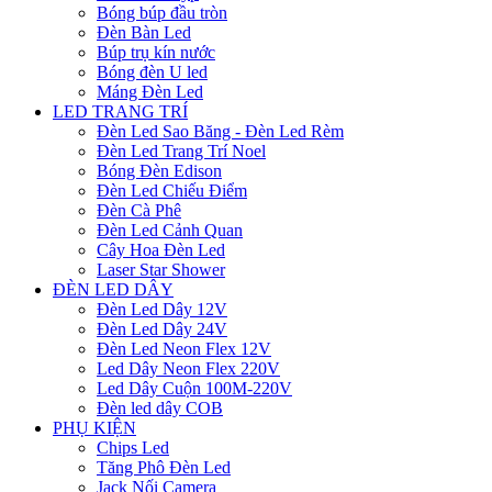
Bóng búp đầu tròn
Đèn Bàn Led
Búp trụ kín nước
Bóng đèn U led
Máng Đèn Led
LED TRANG TRÍ
Đèn Led Sao Băng - Đèn Led Rèm
Đèn Led Trang Trí Noel
Bóng Đèn Edison
Đèn Led Chiếu Điểm
Đèn Cà Phê
Đèn Led Cảnh Quan
Cây Hoa Đèn Led
Laser Star Shower
ĐÈN LED DÂY
Đèn Led Dây 12V
Đèn Led Dây 24V
Đèn Led Neon Flex 12V
Led Dây Neon Flex 220V
Led Dây Cuộn 100M-220V
Đèn led dây COB
PHỤ KIỆN
Chips Led
Tăng Phô Đèn Led
Jack Nối Camera