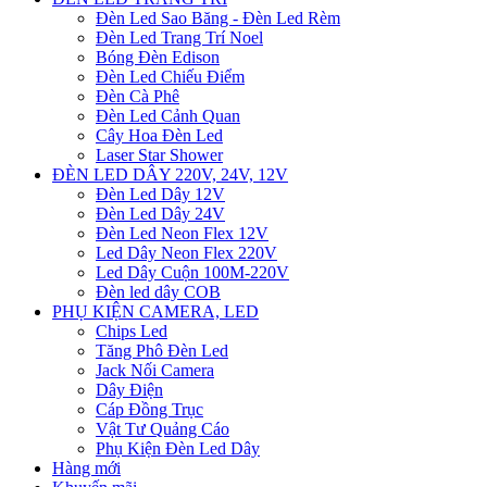
Đèn Led Sao Băng - Đèn Led Rèm
Đèn Led Trang Trí Noel
Bóng Đèn Edison
Đèn Led Chiếu Điểm
Đèn Cà Phê
Đèn Led Cảnh Quan
Cây Hoa Đèn Led
Laser Star Shower
ĐÈN LED DÂY 220V, 24V, 12V
Đèn Led Dây 12V
Đèn Led Dây 24V
Đèn Led Neon Flex 12V
Led Dây Neon Flex 220V
Led Dây Cuộn 100M-220V
Đèn led dây COB
PHỤ KIỆN CAMERA, LED
Chips Led
Tăng Phô Đèn Led
Jack Nối Camera
Dây Điện
Cáp Đồng Trục
Vật Tư Quảng Cáo
Phụ Kiện Đèn Led Dây
Hàng mới