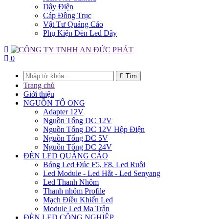
Dây Điện
Cáp Đồng Trục
Vật Tư Quảng Cáo
Phụ Kiện Đèn Led Dây
0
Tìm
Trang chủ
Giới thiệu
NGUỒN TỔ ONG
Adapter 12V
Nguồn Tổng DC 12V
Nguồn Tổng DC 12V Hộp Điện
Nguồn Tổng DC 5V
Nguồn Tổng DC 24V
ĐÈN LED QUẢNG CÁO
Bóng Led Đúc F5, F8, Led Ruồi
Led Module - Led Hắt - Led Senyang
Led Thanh Nhôm
Thanh nhôm Profile
Mạch Điều Khiển Led
Module Led Ma Trận
ĐÈN LED CÔNG NGHIỆP