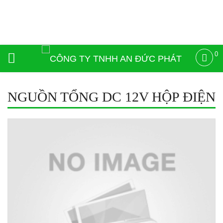
Nguồn
hộp
điện
0
DC
12V
loại
NGUỒN TỔNG DC 12V HỘP ĐIỆN
tốt
dành
cho
camera,
nguonled.vn