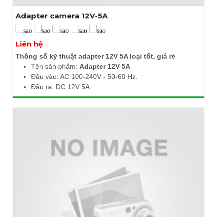
Adapter camera 12V-5A
Xem thêm ảnh
Liên hệ
Thông số kỹ thuật adapter 12V 5A loại tốt, giá rẻ
Tên sản phẩm:
Adapter 12V 5A
Đầu vào: AC 100-240V - 50-60 Hz.
Đầu ra: DC 12V 5A
Kích thước chui cắm DC: 5.5mm x 2.5mm, hoặc 2,1mm
Adapter DC 12V 5A sử dụng cho các thiết bị như LCD,
Led, Camera hay các thiết bị có đầu vào DC 12V 5A
(hoặc nhỏ hơn 12V 2A, 12V 1.5A, 12V 1A, 24V 2A, 24V
5A, 5V 60A, 5V 40A)