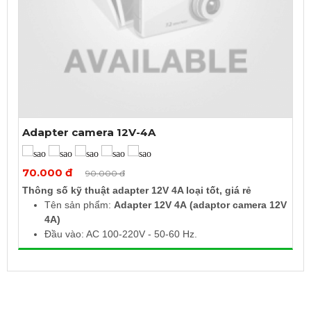
Adapter camera 12V-4A
Xem thêm ảnh
70.000 đ
90.000 đ
Thông số kỹ thuật adapter 12V 4A loại tốt, giá rẻ
Tên sản phẩm:
Adapter 12V 4A (adaptor camera 12V
4A)
Đầu vào: AC 100-220V - 50-60 Hz.
Đầu ra: DC 12V 4A
Kích thước chuôi: 5.5mm x 2.5mm
Adapter DC 12V 4A đầu lớn sử dụng cho các thiết bị
như LCD, Led, Camera hay các thiết bị có đầu vào DC
12V 4A (hoặc nhỏ hơn 2A, 1.5A, 1A...).