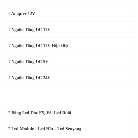
Trọng lượng: 2.4KG
Tiêu chuẩn: Loại tốt, đủ ampe
Adapter 12V
Nguồn Tổng DC 12V
Nguồn Tổng DC 12V Hộp Điện
Nguồn Tổng DC 5V
Nguồn Tổng DC 24V
ĐÈN LED QUẢNG CÁO
Bóng Led Đúc F5, F8, Led Ruồi
Led Module - Led Hắt - Led Senyang