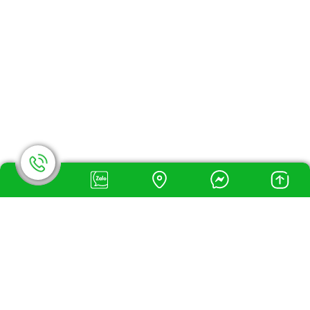
Đèn Trụ Cổng Năng Lượng Mặt Trời
Đèn Led Búp Năng Lượng Mặt Trời
Solar Panel
Camera Solar
Bộ Lưu Điện NLMT
ĐÈN LED DÂN DỤNG
Đèn Led Âm Trần
Đèn Led Ốp Trần
Đèn Led Tuýp
Bóng Búp Đầu Tròn
Đèn Bàn Led
Búp Trụ Kín Nước
Bóng Đèn U Led
Máng Đèn Led