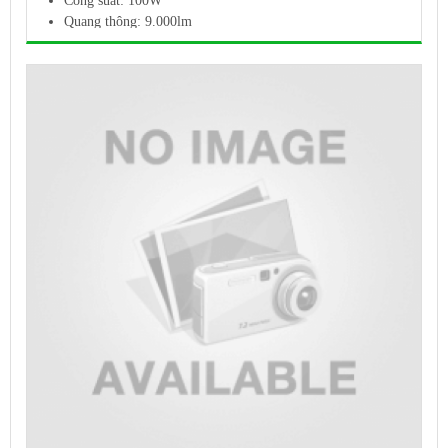
Công suất:
100W
Quang thông: 9.000lm
Kích thước: 100W - 315mm * 280mm * 90mm
Hiệu Quả Luminous (lm/w): 90lm * W
Bảo hành: 24 tháng