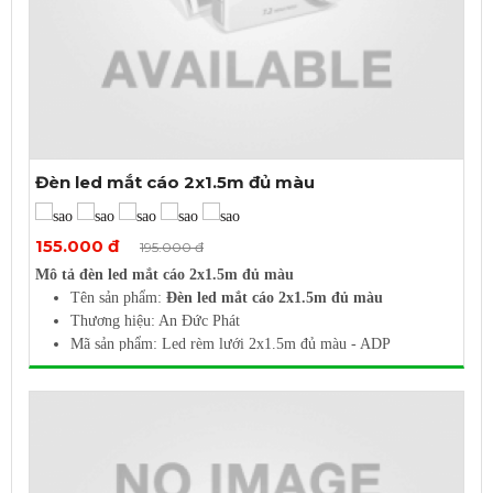
Đèn led mắt cáo 2x1.5m đủ màu
Xem thêm ảnh
155.000 đ
195.000 đ
Mô tả đèn led mắt cáo 2x1.5m đủ màu
Tên sản phẩm:
Đèn led mắt cáo 2x1.5m đủ màu
Thương hiệu: An Đức Phát
Mã sản phẩm: Led rèm lưới 2x1.5m đủ màu - ADP
Điện áp: 220V AC
Kích thước (mét): 2x1.5
Ánh sáng: Đủ màu
Chất liệu: Vỏ nhựa + lõi dây nhôm
Chỉ số bảo vệ: IP44
Điều khiển 8 chế độ