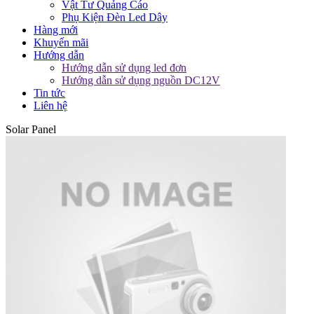
Vật Tư Quảng Cáo
Phụ Kiện Đèn Led Dây
Hàng mới
Khuyến mãi
Hướng dẫn
Hướng dẫn sử dụng led đơn
Hướng dẫn sử dụng nguồn DC12V
Tin tức
Liên hệ
Solar Panel