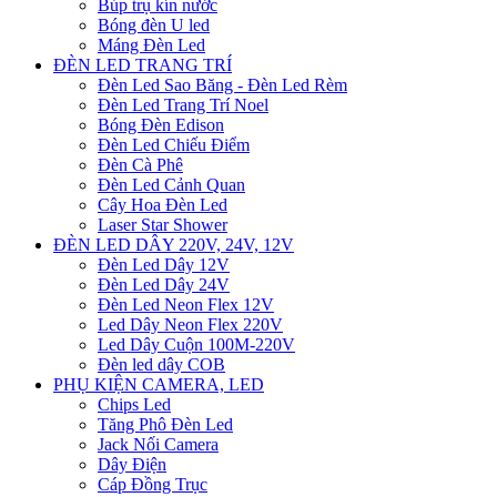
Búp trụ kín nước
Bóng đèn U led
Máng Đèn Led
ĐÈN LED TRANG TRÍ
Đèn Led Sao Băng - Đèn Led Rèm
Đèn Led Trang Trí Noel
Bóng Đèn Edison
Đèn Led Chiếu Điểm
Đèn Cà Phê
Đèn Led Cảnh Quan
Cây Hoa Đèn Led
Laser Star Shower
ĐÈN LED DÂY 220V, 24V, 12V
Đèn Led Dây 12V
Đèn Led Dây 24V
Đèn Led Neon Flex 12V
Led Dây Neon Flex 220V
Led Dây Cuộn 100M-220V
Đèn led dây COB
PHỤ KIỆN CAMERA, LED
Chips Led
Tăng Phô Đèn Led
Jack Nối Camera
Dây Điện
Cáp Đồng Trục