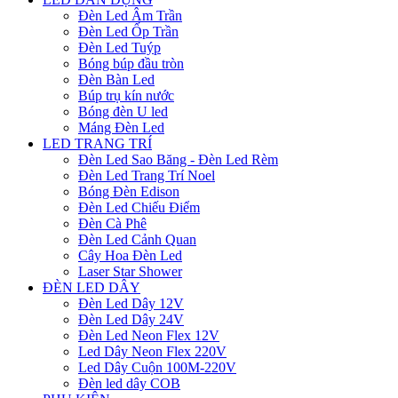
Đèn Led Âm Trần
Đèn Led Ốp Trần
Đèn Led Tuýp
Bóng búp đầu tròn
Đèn Bàn Led
Búp trụ kín nước
Bóng đèn U led
Máng Đèn Led
LED TRANG TRÍ
Đèn Led Sao Băng - Đèn Led Rèm
Đèn Led Trang Trí Noel
Bóng Đèn Edison
Đèn Led Chiếu Điểm
Đèn Cà Phê
Đèn Led Cảnh Quan
Cây Hoa Đèn Led
Laser Star Shower
ĐÈN LED DÂY
Đèn Led Dây 12V
Đèn Led Dây 24V
Đèn Led Neon Flex 12V
Led Dây Neon Flex 220V
Led Dây Cuộn 100M-220V
Đèn led dây COB