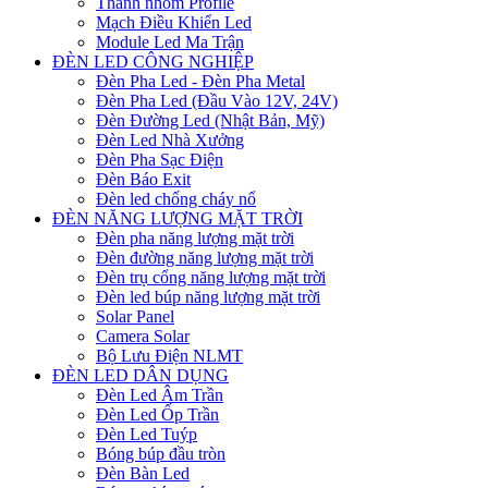
Thanh nhôm Profile
Mạch Điều Khiển Led
Module Led Ma Trận
ĐÈN LED CÔNG NGHIỆP
Đèn Pha Led - Đèn Pha Metal
Đèn Pha Led (Đầu Vào 12V, 24V)
Đèn Đường Led (Nhật Bản, Mỹ)
Đèn Led Nhà Xưởng
Đèn Pha Sạc Điện
Đèn Báo Exit
Đèn led chống cháy nổ
ĐÈN NĂNG LƯỢNG MẶT TRỜI
Đèn pha năng lượng mặt trời
Đèn đường năng lượng mặt trời
Đèn trụ cổng năng lượng mặt trời
Đèn led búp năng lượng mặt trời
Solar Panel
Camera Solar
Bộ Lưu Điện NLMT
ĐÈN LED DÂN DỤNG
Đèn Led Âm Trần
Đèn Led Ốp Trần
Đèn Led Tuýp
Bóng búp đầu tròn
Đèn Bàn Led