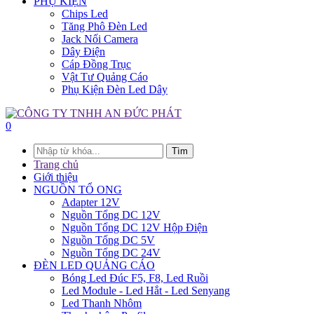
PHỤ KIỆN
Chips Led
Tăng Phô Đèn Led
Jack Nối Camera
Dây Điện
Cáp Đồng Trục
Vật Tư Quảng Cáo
Phụ Kiện Đèn Led Dây
0
Tìm
Trang chủ
Giới thiệu
NGUỒN TỔ ONG
Adapter 12V
Nguồn Tổng DC 12V
Nguồn Tổng DC 12V Hộp Điện
Nguồn Tổng DC 5V
Nguồn Tổng DC 24V
ĐÈN LED QUẢNG CÁO
Bóng Led Đúc F5, F8, Led Ruồi
Led Module - Led Hắt - Led Senyang
Led Thanh Nhôm