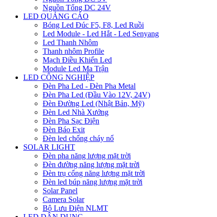
Nguồn Tổng DC 24V
LED QUẢNG CÁO
Bóng Led Đúc F5, F8, Led Ruồi
Led Module - Led Hắt - Led Senyang
Led Thanh Nhôm
Thanh nhôm Profile
Mạch Điều Khiển Led
Module Led Ma Trận
LED CÔNG NGHIỆP
Đèn Pha Led - Đèn Pha Metal
Đèn Pha Led (Đầu Vào 12V, 24V)
Đèn Đường Led (Nhật Bản, Mỹ)
Đèn Led Nhà Xưởng
Đèn Pha Sạc Điện
Đèn Báo Exit
Đèn led chống cháy nổ
SOLAR LIGHT
Đèn pha năng lượng mặt trời
Đèn đường năng lượng mặt trời
Đèn trụ cổng năng lượng mặt trời
Đèn led búp năng lượng mặt trời
Solar Panel
Camera Solar
Bộ Lưu Điện NLMT
LED DÂN DỤNG