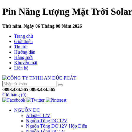
Pin Năng Lượng Mặt Trời Solar
Thứ năm, Ngày 06 Tháng 08 Năm 2026
Trang chủ
Giới thiệu
Tin tức
Hướng dẫn
Hàng mới
Khuyến mãi
Liên hệ
0898.434.565
0898.434.565
Giỏ hàng (
0
)
NGUỒN DC
Adapter 12V
Nguồn Tổng DC 12V
Nguồn Tổng DC 12V Hộp Điện
Nguồn Tổng DC 5V