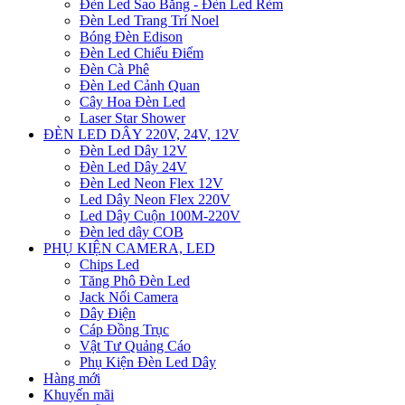
Đèn Led Sao Băng - Đèn Led Rèm
Đèn Led Trang Trí Noel
Bóng Đèn Edison
Đèn Led Chiếu Điểm
Đèn Cà Phê
Đèn Led Cảnh Quan
Cây Hoa Đèn Led
Laser Star Shower
ĐÈN LED DÂY 220V, 24V, 12V
Đèn Led Dây 12V
Đèn Led Dây 24V
Đèn Led Neon Flex 12V
Led Dây Neon Flex 220V
Led Dây Cuộn 100M-220V
Đèn led dây COB
PHỤ KIỆN CAMERA, LED
Chips Led
Tăng Phô Đèn Led
Jack Nối Camera
Dây Điện
Cáp Đồng Trục
Vật Tư Quảng Cáo
Phụ Kiện Đèn Led Dây
Hàng mới
Khuyến mãi