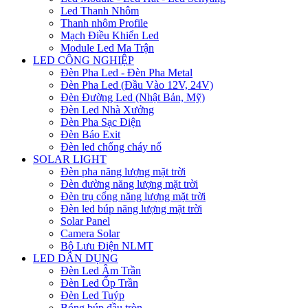
Led Thanh Nhôm
Thanh nhôm Profile
Mạch Điều Khiển Led
Module Led Ma Trận
LED CÔNG NGHIỆP
Đèn Pha Led - Đèn Pha Metal
Đèn Pha Led (Đầu Vào 12V, 24V)
Đèn Đường Led (Nhật Bản, Mỹ)
Đèn Led Nhà Xưởng
Đèn Pha Sạc Điện
Đèn Báo Exit
Đèn led chống cháy nổ
SOLAR LIGHT
Đèn pha năng lượng mặt trời
Đèn đường năng lượng mặt trời
Đèn trụ cổng năng lượng mặt trời
Đèn led búp năng lượng mặt trời
Solar Panel
Camera Solar
Bộ Lưu Điện NLMT
LED DÂN DỤNG
Đèn Led Âm Trần
Đèn Led Ốp Trần
Đèn Led Tuýp
Bóng búp đầu tròn