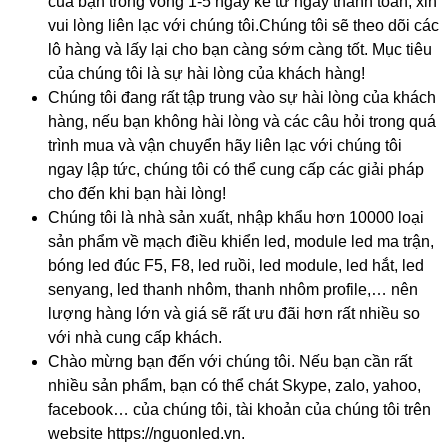
của bạn trong vòng 1-5 ngày kể từ ngày thanh toán, xin
vui lòng liên lạc với chúng tôi.Chúng tôi sẽ theo dõi các
lô hàng và lấy lại cho bạn càng sớm càng tốt. Mục tiêu
của chúng tôi là sự hài lòng của khách hàng!
Chúng tôi đang rất tập trung vào sự hài lòng của khách
hàng, nếu bạn không hài lòng và các câu hỏi trong quá
trình mua và vận chuyển hãy liên lạc với chúng tôi
ngay lập tức, chúng tôi có thể cung cấp các giải pháp
cho đến khi bạn hài lòng!
Chúng tôi là nhà sản xuất, nhập khẩu hơn 10000 loại
sản phẩm về mạch điều khiển led, module led ma trận,
bóng led đúc F5, F8, led ruồi, led module, led hắt, led
senyang, led thanh nhôm, thanh nhôm profile,… nên
lượng hàng lớn và giá sẽ rất ưu đãi hơn rất nhiều so
với nhà cung cấp khách.
Chào mừng bạn đến với chúng tôi. Nếu bạn cần rất
nhiều sản phẩm, bạn có thể chát Skype, zalo, yahoo,
facebook… của chúng tôi, tài khoản của chúng tôi trên
website https://nguonled.vn.