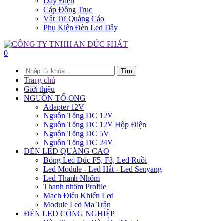
Dây Điện
Cáp Đồng Trục
Vật Tư Quảng Cáo
Phụ Kiện Đèn Led Dây
0
Tìm
Trang chủ
Giới thiệu
NGUỒN TỔ ONG
Adapter 12V
Nguồn Tổng DC 12V
Nguồn Tổng DC 12V Hộp Điện
Nguồn Tổng DC 5V
Nguồn Tổng DC 24V
ĐÈN LED QUẢNG CÁO
Bóng Led Đúc F5, F8, Led Ruồi
Led Module - Led Hắt - Led Senyang
Led Thanh Nhôm
Thanh nhôm Profile
Mạch Điều Khiển Led
Module Led Ma Trận
ĐÈN LED CÔNG NGHIỆP