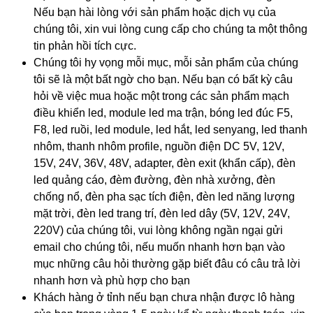
Nếu bạn hài lòng với sản phẩm hoặc dịch vụ của
chúng tôi, xin vui lòng cung cấp cho chúng ta một thông
tin phản hồi tích cực.
Chúng tôi hy vọng mỗi mục, mỗi sản phẩm của chúng
tôi sẽ là một bất ngờ cho bạn. Nếu bạn có bất kỳ câu
hỏi về việc mua hoặc một trong các sản phẩm mạch
điều khiển led, module led ma trận, bóng led đúc F5,
F8, led ruồi, led module, led hắt, led senyang, led thanh
nhôm, thanh nhôm profile, nguồn điện DC 5V, 12V,
15V, 24V, 36V, 48V, adapter, đèn exit (khẩn cấp), đèn
led quảng cáo, đèm đường, đèn nhà xưởng, đèn
chống nổ, đèn pha sạc tích điện, đèn led năng lượng
mặt trời, đèn led trang trí, đèn led dây (5V, 12V, 24V,
220V) của chúng tôi, vui lòng không ngần ngại gửi
email cho chúng tôi, nếu muốn nhanh hơn bạn vào
mục những câu hỏi thường gặp biết đâu có câu trả lời
nhanh hơn và phù hợp cho bạn
Khách hàng ở tỉnh nếu bạn chưa nhận được lô hàng