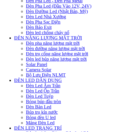
Đèn Pha Led - Đèn Pha Metal
Đèn Pha Led (Đầu Vào 12V, 24V)
Đèn Đường Led (Nhật Bản, Mỹ)
Đèn Led Nhà Xưởng
Đèn Pha Sạc Điện
Đèn Báo Exit
Đèn led chống cháy nổ
ĐÈN NĂNG LƯỢNG MẶT TRỜI
Đèn pha năng lượng mặt trời
Đèn đường năng lượng mặt trời
Đèn trụ cổng năng lượng mặt trời
Đèn led búp năng lượng mặt trời
Solar Panel
Camera Solar
Bộ Lưu Điện NLMT
ĐÈN LED DÂN DỤNG
Đèn Led Âm Trần
Đèn Led Ốp Trần
Đèn Led Tuýp
Bóng búp đầu tròn
Đèn Bàn Led
Búp trụ kín nước
Bóng đèn U led
Máng Đèn Led
ĐÈN LED TRANG TRÍ