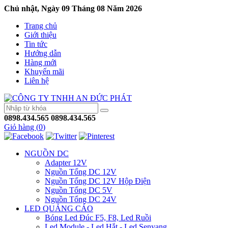
Chủ nhật, Ngày 09 Tháng 08 Năm 2026
Trang chủ
Giới thiệu
Tin tức
Hướng dẫn
Hàng mới
Khuyến mãi
Liên hệ
0898.434.565
0898.434.565
Giỏ hàng (
0
)
NGUỒN DC
Adapter 12V
Nguồn Tổng DC 12V
Nguồn Tổng DC 12V Hộp Điện
Nguồn Tổng DC 5V
Nguồn Tổng DC 24V
LED QUẢNG CÁO
Bóng Led Đúc F5, F8, Led Ruồi
Led Module - Led Hắt - Led Senyang