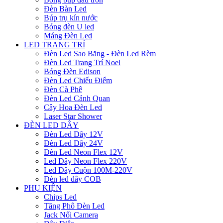
Đèn Bàn Led
Búp trụ kín nước
Bóng đèn U led
Máng Đèn Led
LED TRANG TRÍ
Đèn Led Sao Băng - Đèn Led Rèm
Đèn Led Trang Trí Noel
Bóng Đèn Edison
Đèn Led Chiếu Điểm
Đèn Cà Phê
Đèn Led Cảnh Quan
Cây Hoa Đèn Led
Laser Star Shower
ĐÈN LED DÂY
Đèn Led Dây 12V
Đèn Led Dây 24V
Đèn Led Neon Flex 12V
Led Dây Neon Flex 220V
Led Dây Cuộn 100M-220V
Đèn led dây COB
PHỤ KIỆN
Chips Led
Tăng Phô Đèn Led
Jack Nối Camera