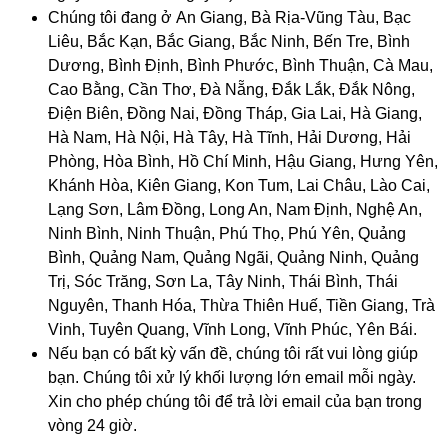
Chúng tôi đang ở An Giang
, 
Bà Rịa-Vũng Tàu, Bạc
Liêu, Bắc Kạn, Bắc Giang
, 
Bắc Ninh, Bến Tre, Bình
Dương, Bình Định, Bình Phước, Bình Thuận, Cà Mau,
Cao Bằng, Cần Thơ, Đà Nẵng, Đắk Lắk, Đắk Nông,
Điện Biên, Đồng Nai, Đồng Tháp, Gia Lai, Hà Giang,
Hà Nam, Hà Nội, Hà Tây, Hà Tĩnh, Hải Dương, Hải
Phòng, Hòa Bình, Hồ Chí Minh, Hậu Giang, Hưng Yên,
Khánh Hòa, Kiên Giang, Kon Tum, Lai Châu, Lào Cai,
Lạng Sơn, Lâm Đồng, Long An, Nam Định, Nghệ An,
Ninh Bình, Ninh Thuận, Phú Thọ, Phú Yên, Quảng
Bình, Quảng Nam, Quảng Ngãi, Quảng Ninh, Quảng
Trị, Sóc Trăng
, 
Sơn La, Tây Ninh, Thái Bình, Thái
Nguyên, Thanh Hóa, Thừa Thiên Huế, Tiền Giang, Trà
Vinh, Tuyên Quang, Vĩnh Long, Vĩnh Phúc, Yên Bái.
Nếu bạn có bất kỳ vấn đề, chúng tôi rất vui lòng giúp
bạn. Chúng tôi xử lý khối lượng lớn email mỗi ngày.
Xin cho phép chúng tôi để trả lời email của bạn trong
vòng 24 giờ.