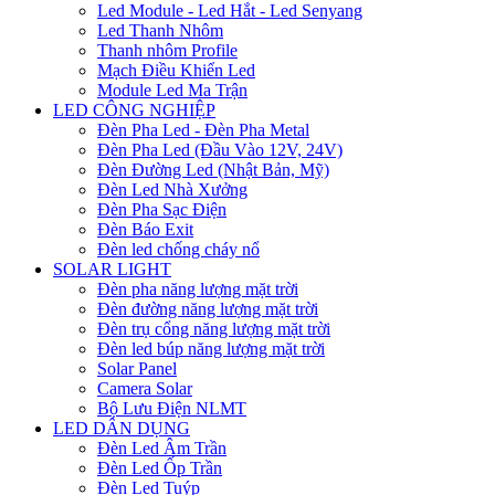
Led Module - Led Hắt - Led Senyang
Led Thanh Nhôm
Thanh nhôm Profile
Mạch Điều Khiển Led
Module Led Ma Trận
LED CÔNG NGHIỆP
Đèn Pha Led - Đèn Pha Metal
Đèn Pha Led (Đầu Vào 12V, 24V)
Đèn Đường Led (Nhật Bản, Mỹ)
Đèn Led Nhà Xưởng
Đèn Pha Sạc Điện
Đèn Báo Exit
Đèn led chống cháy nổ
SOLAR LIGHT
Đèn pha năng lượng mặt trời
Đèn đường năng lượng mặt trời
Đèn trụ cổng năng lượng mặt trời
Đèn led búp năng lượng mặt trời
Solar Panel
Camera Solar
Bộ Lưu Điện NLMT
LED DÂN DỤNG
Đèn Led Âm Trần
Đèn Led Ốp Trần
Đèn Led Tuýp