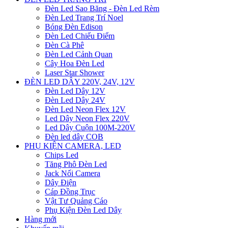
Đèn Led Sao Băng - Đèn Led Rèm
Đèn Led Trang Trí Noel
Bóng Đèn Edison
Đèn Led Chiếu Điểm
Đèn Cà Phê
Đèn Led Cảnh Quan
Cây Hoa Đèn Led
Laser Star Shower
ĐÈN LED DÂY 220V, 24V, 12V
Đèn Led Dây 12V
Đèn Led Dây 24V
Đèn Led Neon Flex 12V
Led Dây Neon Flex 220V
Led Dây Cuộn 100M-220V
Đèn led dây COB
PHỤ KIỆN CAMERA, LED
Chips Led
Tăng Phô Đèn Led
Jack Nối Camera
Dây Điện
Cáp Đồng Trục
Vật Tư Quảng Cáo
Phụ Kiện Đèn Led Dây
Hàng mới