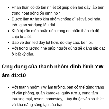
Phần thân c
ó độ tản nhiệt tốt giúp đèn led dây lắp bên
trong hoạt động ổn định hơn.
Được làm từ hợp kim nhôm chống gỉ sét và oxi hóa,
thời gian sử dụng lâu dài.
Khó bị cấn móp hoặc uốn cong do phần thân có độ
chịu lực tốt.
Bảo vệ đèn led dây tốt hơn, độ dày cao, bền bỉ.
Với trọng lượng nhẹ giúp người dùng dễ dàng lắp đặt
ở bất kỳ đâu.
Ứng dụng của thanh nhôm định hình YW
âm 41x10
Với thanh nhôm YW âm tường, bạn có thể dùng trang
trí văn phòng, quán karaoke, quầy rượu, trung tâm
thương mại, resort, homestay,... tùy thuộc vào sở thích
và khả năng sáng tạo của bạn.