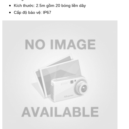
Kích thước: 2.5m gồm 20 bóng liền dây
Cấp độ bảo vệ: IP67