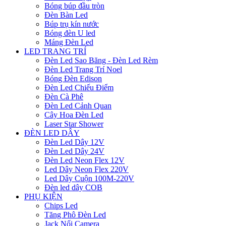
Bóng búp đầu tròn
Đèn Bàn Led
Búp trụ kín nước
Bóng đèn U led
Máng Đèn Led
LED TRANG TRÍ
Đèn Led Sao Băng - Đèn Led Rèm
Đèn Led Trang Trí Noel
Bóng Đèn Edison
Đèn Led Chiếu Điểm
Đèn Cà Phê
Đèn Led Cảnh Quan
Cây Hoa Đèn Led
Laser Star Shower
ĐÈN LED DÂY
Đèn Led Dây 12V
Đèn Led Dây 24V
Đèn Led Neon Flex 12V
Led Dây Neon Flex 220V
Led Dây Cuộn 100M-220V
Đèn led dây COB
PHỤ KIỆN
Chips Led
Tăng Phô Đèn Led
Jack Nối Camera