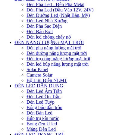
Đèn Pha Led - Đèn Pha Metal
Đèn Pha Led (Đầu Vào 12V, 24V)
Đèn Đường Led (Nhật Bản, Mỹ)
Đèn Led Nhà Xưởng
Đèn Pha Sạc Điện
Đèn Báo Exit
Đèn led chống cháy nổ
ĐÈN NĂNG LƯỢNG MẶT TRỜI
Đèn pha năng lượng mặt trời
Đèn đường năng lượng mặt trời
Đèn trụ cổng năng lượng mặt trời
Đèn led búp năng lượng mặt trời
Solar Panel
Camera Solar
Bộ Lưu Điện NLMT
ĐÈN LED DÂN DỤNG
Đèn Led Âm Trần
Đèn Led Ốp Trần
Đèn Led Tuýp
Bóng búp đầu tròn
Đèn Bàn Led
Búp trụ kín nước
Bóng đèn U led
Máng Đèn Led
ĐÈN LED TRANG TRÍ