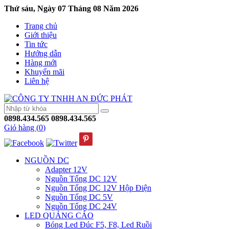
Thứ sáu, Ngày 07 Tháng 08 Năm 2026
Trang chủ
Giới thiệu
Tin tức
Hướng dẫn
Hàng mới
Khuyến mãi
Liên hệ
0898.434.565
0898.434.565
Giỏ hàng (
0
)
NGUỒN DC
Adapter 12V
Nguồn Tổng DC 12V
Nguồn Tổng DC 12V Hộp Điện
Nguồn Tổng DC 5V
Nguồn Tổng DC 24V
LED QUẢNG CÁO
Bóng Led Đúc F5, F8, Led Ruồi