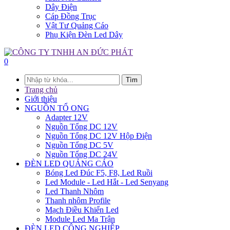
Dây Điện
Cáp Đồng Trục
Vật Tư Quảng Cáo
Phụ Kiện Đèn Led Dây
0
Tìm
Trang chủ
Giới thiệu
NGUỒN TỔ ONG
Adapter 12V
Nguồn Tổng DC 12V
Nguồn Tổng DC 12V Hộp Điện
Nguồn Tổng DC 5V
Nguồn Tổng DC 24V
ĐÈN LED QUẢNG CÁO
Bóng Led Đúc F5, F8, Led Ruồi
Led Module - Led Hắt - Led Senyang
Led Thanh Nhôm
Thanh nhôm Profile
Mạch Điều Khiển Led
Module Led Ma Trận
ĐÈN LED CÔNG NGHIỆP