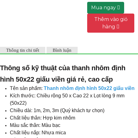
lòng 9 mm
Mua ngay
(50x22)
Chiều dài
Thêm vào giỏ
thanh: 1m, 2m,
hàng
3m
Chất liệu: Thân
hợp kim nhôm
+ nắp nhựa
Thông tin chi tiết
Bình luận
Màu nắp:
Trắng đục
Có thể cắt
Thông số kỹ thuật của thanh nhôm định
ngắn tùy theo
hình 50x22 giấu viền giá rẻ, cao cấp
nơi cài đặt.
Có 2 đầu bịt và
Tên sản phẩm:
Thanh nhôm định hình 50x22 giấu viền
1 nắp nhựa.
Kích thước: Chiều rộng 50 x Cao 22 x Lọt lòng 9 mm
Có thể nối tiếp
(50x22)
được với nhau.
Chiều dài: 1m, 2m, 3m (Quý khách tự chọn)
Chất liệu thân: Hợp kim nhôm
Màu sắc thân: Màu bạc
Chất liệu nắp: Nhựa mica