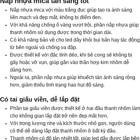
Nắp nhựa mica tản sáng tốt
Nắp nhựa mica với màu trắng đục giúp tạo ra ánh sáng
liền mạch và đẹp mắt, không bị điểm đen.
Với khả năng chống ố vàng vượt trội, phần nắp nhựa giúp
thanh nhôm sử dụng được trong thời gian dài.
Có khả năng bảo vệ cho led dây khỏi bụi bẩn hay tác động
từ bên ngoài và chống va đập.
Được thiết kế với đặc tính dẻo, khi bẻ cong sẽ không bị
gãy hoặc vỡ vụn, giúp gắn vào thân hợp kim nhôm dễ
dàng hơn.
Ngoài ra, phần nắp nhựa giúp khuếch tán ánh sáng rộng
hơn, giảm thiểu tình trạng hao hụt độ sáng.
Có tai giấu viền, dễ lắp đặt
Phần tai giấu viền được thiết kế ở hai đầu thanh nhôm làm
cho không gian lắp đặt trở nên đẹp mắt hơn.
Với trọng lượng nhẹ và kích thước nhỏ gọn, người dùng
có thể dễ dàng lắp đặt thanh nhôm ở bất kỳ đâu.
Thanh nhôm có độ tản nhiệt tốt, giúp led dây được lắp bên