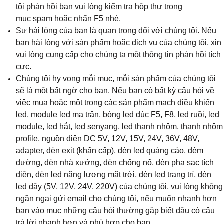
tôi phản hồi bạn vui lòng kiểm tra hộp thư trong
mục spam hoặc nhấn F5 nhé.
Sự hài lòng của bạn là quan trọng đối với chúng tôi. Nếu
bạn hài lòng với sản phẩm hoặc dịch vụ của chúng tôi, xin
vui lòng cung cấp cho chúng ta một thông tin phản hồi tích
cực.
Chúng tôi hy vọng mỗi mục, mỗi sản phẩm của chúng tôi
sẽ là một bất ngờ cho bạn. Nếu bạn có bất kỳ câu hỏi về
việc mua hoặc một trong các sản phẩm mạch điều khiển
led, module led ma trận, bóng led đúc F5, F8, led ruồi, led
module, led hắt, led senyang, led thanh nhôm, thanh nhôm
profile, nguồn điện DC 5V, 12V, 15V, 24V, 36V, 48V,
adapter, đèn exit (khẩn cấp), đèn led quảng cáo, đèm
đường, đèn nhà xưởng, đèn chống nổ, đèn pha sạc tích
điện, đèn led năng lượng mặt trời, đèn led trang trí, đèn
led dây (5V, 12V, 24V, 220V) của chúng tôi, vui lòng không
ngần ngại gửi email cho chúng tôi, nếu muốn nhanh hơn
bạn vào mục những câu hỏi thường gặp biết đâu có câu
trả lời nhanh hơn và phù hợp cho bạn