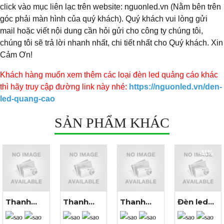
click vào mục liên lạc trên website: nguonled.vn (Nằm bên trên
góc phải màn hình của quý khách). Quý khách vui lòng gửi
mail hoặc viết nội dung cần hỏi gửi cho công ty chúng tôi,
chúng tôi sẽ trả lời nhanh nhất, chi tiết nhất cho Quý khách. Xin
Cảm Ơn!
​Khách hàng muốn xem thêm các loại đèn led quảng cáo khác
thì hãy truy cập đường link này nhé:
https://nguonled.vn/den-
led-quang-cao
SẢN PHẨM KHÁC
-11%
Thanh
Thanh
Thanh
Đèn led
Xem
Xem
Xem
Xem
nhôm V
nhôm U
nhôm YW
đúc F5
thêm ảnh
thêm ảnh
thêm ảnh
thêm ảnh
góc
ốp nổi
âm tường
12V màu