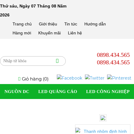
Thứ sáu, Ngày 07 Tháng 08 Năm
2026
Trang chủ
Giới thiệu
Tin tức
Hướng dẫn
Hàng mới
Khuyến mãi
Liên hệ
0898.434.565
0898.434.565
Giỏ hàng (
0
)
NGUỒN DC
LED QUẢNG CÁO
LED CÔNG NGHIỆP
SOLAR LIGHT
LED DÂN DỤNG
LED TRANG TRÍ
ĐÈN LED DÂY
PHỤ KIỆN