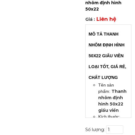
nhôm định hình
50x22
Liên hệ
Giá :
MÔ TẢ THANH
NHÔM ĐỊNH HÌNH
50X22 GIẤU VIỀN
LOẠI TỐT, GIÁ RẺ,
CHẤT LƯỢNG
Tên sản
Thanh
phẩm:
nhôm định
hình 50x22
giấu viền
Kích thước:
Chiều rộng 50
Số lượng:
x Cao 22 x Lọt