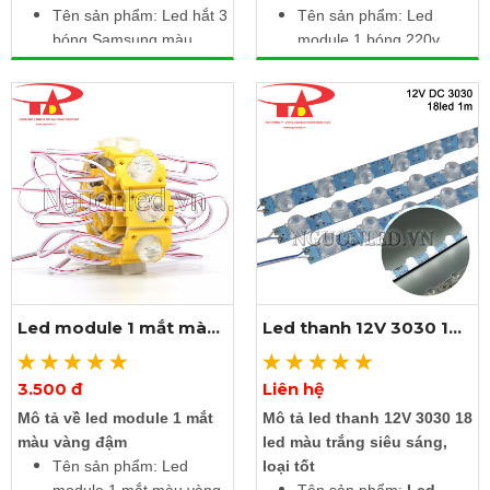
Tên sản phẩm: Led hắt 3
Tên sản phẩm: Led
bóng Samsung màu
module 1 bóng 220v
vàng nắng
Điện áp: 220V AC
Điện áp: 12V DC
Công suất: 1.5W /
Công suất: 1.2W /
module
module
Kích thước: 2.5m gồm
Kích thước: 2.5m gồm
20 module liền dây
20 module liền dây
Cấp độ bảo vệ: IP65
Cấp độ bảo vệ: IP65
Led module 1 mắt màu
Led thanh 12V 3030 18
vàng đậm
led màu trắng
3.500 đ
Liên hệ
Xem thêm ảnh
Xem thêm ảnh
Mô tả về led module 1 mắt
Mô tả led thanh 12V 3030 18
màu vàng đậm
led màu trắng siêu sáng,
Tên sản phẩm: Led
loại tốt