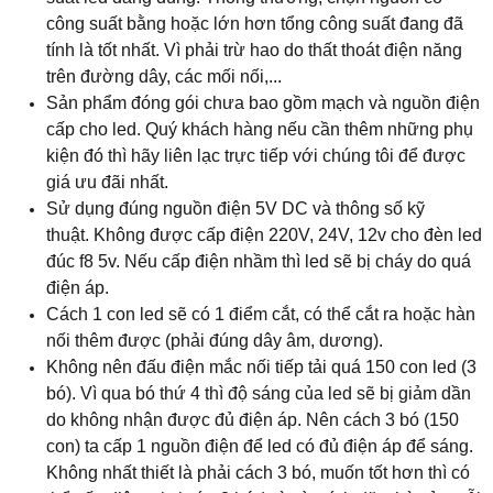
công suất bằng hoặc lớn hơn tổng công suất đang đã
tính là tốt nhất. Vì phải trừ hao do thất thoát điện năng
trên đường dây, các mối nối,...
Sản phẩm đóng gói chưa bao gồm mạch và nguồn điện
cấp cho led. Quý khách hàng nếu cần thêm những phụ
kiện đó thì hãy liên lạc trực tiếp với chúng tôi để được
giá ưu đãi nhất.
Sử dụng đúng nguồn điện 5V DC và thông số kỹ
thuật. Không được cấp điện 220V, 24V, 12v cho đèn led
đúc f8 5v. Nếu cấp điện nhầm thì led sẽ bị cháy do quá
điện áp.
Cách 1 con led sẽ có 1 điểm cắt, có thể cắt ra hoặc hàn
nối thêm được (phải đúng dây âm, dương).
Không nên đấu điện mắc nối tiếp tải quá 150 con led (3
bó). Vì qua bó thứ 4 thì độ sáng của led sẽ bị giảm dần
do không nhận được đủ điện áp. Nên cách 3 bó (150
con) ta cấp 1 nguồn điện để led có đủ điện áp để sáng.
Không nhất thiết là phải cách 3 bó, muốn tốt hơn thì có