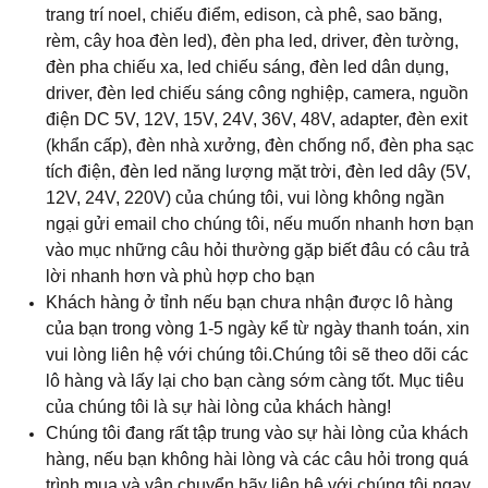
trang trí noel, chiếu điểm, edison, cà phê, sao băng,
rèm, cây hoa đèn led), đèn pha led, driver, đèn tường,
đèn pha chiếu xa, led chiếu sáng, đèn led dân dụng,
driver, đèn led chiếu sáng công nghiệp, camera, nguồn
điện DC 5V, 12V, 15V, 24V, 36V, 48V, adapter, đèn exit
(khẩn cấp), đèn nhà xưởng, đèn chống nổ, đèn pha sạc
tích điện, đèn led năng lượng mặt trời, đèn led dây (5V,
12V, 24V, 220V) của chúng tôi, vui lòng không ngần
ngại gửi email cho chúng tôi, nếu muốn nhanh hơn bạn
vào mục những câu hỏi thường gặp biết đâu có câu trả
lời nhanh hơn và phù hợp cho bạn
Khách hàng ở tỉnh nếu bạn chưa nhận được lô hàng
của bạn trong vòng 1-5 ngày kể từ ngày thanh toán, xin
vui lòng liên hệ với chúng tôi.Chúng tôi sẽ theo dõi các
lô hàng và lấy lại cho bạn càng sớm càng tốt. Mục tiêu
của chúng tôi là sự hài lòng của khách hàng!
Chúng tôi đang rất tập trung vào sự hài lòng của khách
hàng, nếu bạn không hài lòng và các câu hỏi trong quá
trình mua và vận chuyển hãy liên hệ với chúng tôi ngay