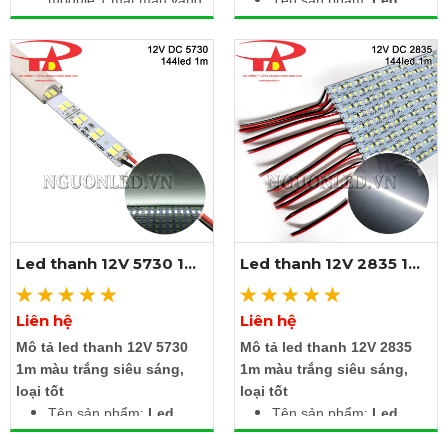
module 1 mắt màu vàng
Tên sản phẩm:
Led
đậm
thanh 12V 3030 18 led
Điện áp: 12V DC
màu trắng
Công suất: 1.5W /
Điện áp đầu vào: DC
module
12V
Kích thước: 2.5m gồm
Công suất: 27W
20 bóng liền dây
Màu ánh sáng: Trắng
Cấp độ bảo vệ: IP67
Nhiệt độ màu: 6000K -
6500K
Chất liệu: Mạch hàn
nhôm
Chip led: SMD 3030
Led thanh 12V 5730 1m
Led thanh 12V 2835 1m
Kích thước: Dài 1m x
màu trắng
màu trắng
rộng 23.2mm
Liên hệ
Liên hệ
Xem thêm ảnh
Xem thêm ảnh
Mô tả led thanh 12V 5730
Mô tả led thanh 12V 2835
1m màu trắng siêu sáng,
1m màu trắng siêu sáng,
loại tốt
loại tốt
Tên sản phẩm:
Led
Tên sản phẩm:
Led
thanh 12V 2835 1m
thanh 12V 2835 1m