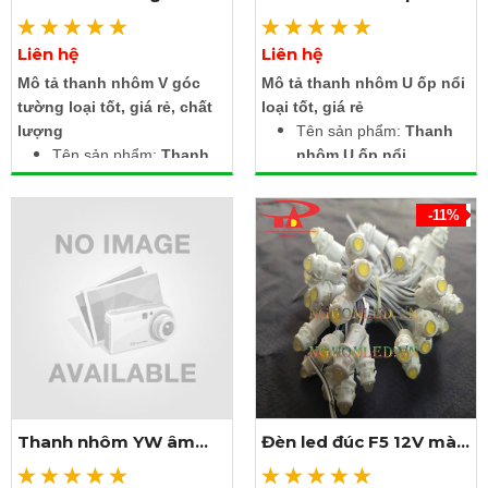
tường
Liên hệ
Liên hệ
Xem thêm ảnh
Xem thêm ảnh
Mô tả thanh nhôm V góc
Mô tả thanh nhôm U ốp nổi
tường loại tốt, giá rẻ, chất
loại tốt, giá rẻ
lượng
Tên sản phẩm:
Thanh
Tên sản phẩm:
Thanh
nhôm U ốp nổi
nhôm V góc tường
Kích thước: Rộng 17.4 x
Kích thước 2 cạnh: 15.8
Cao 7 x Lọt lòng 12.4
-11%
x 15.8mm (1616)
mm (17x7)
Lọt lòng: 10.5 mm
Chiều dài thanh: 1m, 2m,
Chiều dài thanh: 1m, 2m,
3m
3m
Chất liệu: Thân hợp kim
Chất liệu: Thân hợp kim
nhôm + nắp nhựa
nhôm + nắp nhựa
Màu nắp: Trắng đục,
Màu nắp: Trắng đục,
trong suốt
trong suốt
Có thể cắt ngắn tùy theo
Phụ kiện kèm theo: Đầu
nơi cài đặt
Thanh nhôm YW âm
Đèn led đúc F5 12V màu
bịt, nắp nhựa, móc kẹp
Có 2 đầu bịt và 1 nắp
tường
vàng nắng
Có thể cắt ngắn tùy theo
nhựa