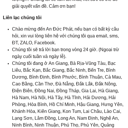
giải quyết vấn đề. Cảm ơn bạn!
Liên lạc chúng tôi
Chào mừng đến An Đức Phát, nếu bạn có bất kỳ câu
hỏi, xin vui lòng liên hệ với chúng tôi qua email, sms,
ĐT, ZALO, Facebook.
Chúng tôi sẽ trả lời bạn trong vòng 24 giờ. (Ngoại trừ
ngày cuối tuần và ngày lễ).
Chúng tôi đang ở An Giang
, 
Bà Rịa-Vũng Tàu, Bạc
Liêu, Bắc Kạn, Bắc Giang
, 
Bắc Ninh, Bến Tre, Bình
Dương, Bình Định, Bình Phước, Bình Thuận, Cà Mau,
Cao Bằng, Cần Thơ, Đà Nẵng, Đắk Lắk, Đắk Nông,
Điện Biên, Đồng Nai, Đồng Tháp, Gia Lai, Hà Giang,
Hà Nam, Hà Nội, Hà Tây, Hà Tĩnh, Hải Dương, Hải
Phòng, Hòa Bình, Hồ Chí Minh, Hậu Giang, Hưng Yên,
Khánh Hòa, Kiên Giang, Kon Tum, Lai Châu, Lào Cai,
Lạng Sơn, Lâm Đồng, Long An, Nam Định, Nghệ An,
Ninh Bình, Ninh Thuận, Phú Thọ, Phú Yên, Quảng