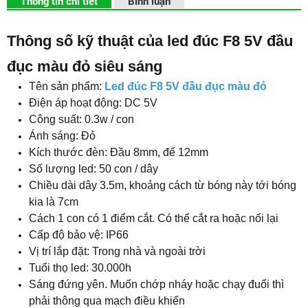
Thông tin chi tiết
Bình luận
Thông số kỹ thuật của led đúc F8 5V đầu
đục màu đỏ siêu sáng
Tên sản phẩm:
Led đúc F8 5V đầu đục màu đỏ
Điện áp hoạt động: DC 5V
Công suất: 0.3w / con
Ánh sáng: Đỏ
Kích thước đèn: Đầu 8mm, đế 12mm
Số lượng led: 50 con / dây
Chiều dài dây 3.5m, khoảng cách từ bóng này tới bóng
kia là 7cm
Cách 1 con có 1 điểm cắt. Có thể cắt ra hoặc nối lại
Cấp độ bảo vệ: IP66
Vị trí lắp đặt: Trong nhà và ngoài trời
Tuổi thọ led: 30.000h
Sáng đứng yên. Muốn chớp nháy hoặc chạy đuổi thì
phải thông qua mạch điều khiển