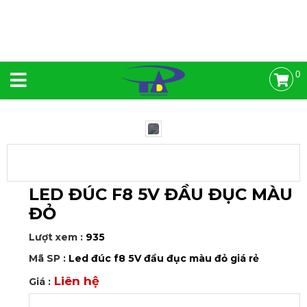
0
LED ĐÚC F8 5V ĐẦU ĐỤC MÀU
ĐỎ
Lượt xem :
935
Mã SP :
Led đúc f8 5V đầu đục màu đỏ giá rẻ
Liên hệ
Giá :