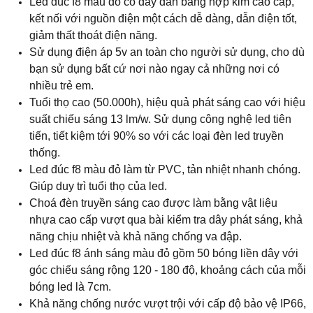
Led đúc f8 màu đỏ có dây dẫn bằng hợp kim cao cấp,
kết nối với nguồn điện một cách dễ dàng, dẫn điện tốt,
giảm thất thoát điện năng.
Sử dụng điện áp 5v an toàn cho người sử dụng, cho dù
bạn sử dụng bất cứ nơi nào ngay cả những nơi có
nhiều trẻ em.
Tuổi thọ cao (50.000h), hiệu quả phát sáng cao với hiệu
suất chiếu sáng 13 lm/w.
Sử dụng công nghệ led tiên
tiến, tiết kiệm tới 90% so với các loại đèn led truyền
thống.
Led đúc f8 màu đỏ làm từ PVC, tản nhiệt nhanh chóng.
Giúp duy trì tuổi thọ của led.
Choá đèn truyền sáng cao được làm bằng vật liệu
nhựa cao cấp vượt qua bài kiểm tra dây phát sáng, khả
năng chịu nhiệt và khả năng chống va đập.
Led đúc f8 ánh sáng màu đỏ gồm 50 bóng liền dây với
góc chiếu sáng rộng 120 - 180 độ, khoảng cách của mỗi
bóng led là 7cm.
Khả năng chống nước vượt trội với cấp độ bảo vệ IP66,