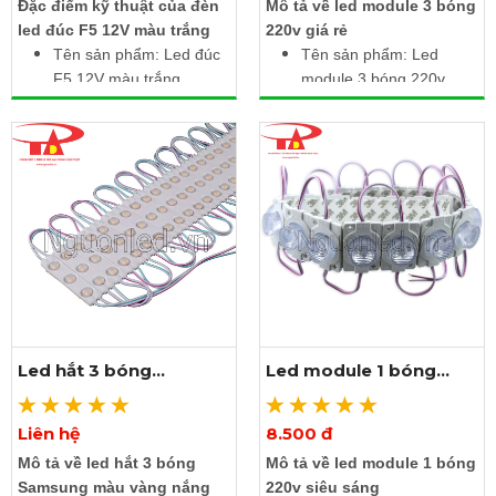
Đặc điểm kỹ thuật của đèn
Mô tả về led module 3 bóng
nhau
led đúc F5 12V màu trắng
220v giá rẻ
Tên sản phẩm: Led đúc
Tên sản phẩm: Led
F5 12V màu trắng
module 3 bóng 220v
Điện áp làm việc: DC
Điện áp: 220V AC
12V
Công suất: 1.8W /
Màu sắc ánh sáng:
module
Trắng
Ánh sáng: Trắng
Công suất: 0.3W / led
Kích thước: 2.5m gồm
IP67: Chống nước
20 module liền dây
Kích thước bóng: Đầu
Cấp độ bảo vệ: IP67
5mm, đế 9mm
Chiều dài: 3m gồm 50
con liền dây
Led hắt 3 bóng
Led module 1 bóng
samsung màu vàng
220V
nắng
Liên hệ
8.500 đ
Xem thêm ảnh
Xem thêm ảnh
Mô tả về led hắt 3 bóng
Mô tả về led module 1 bóng
Samsung màu vàng nắng
220v siêu sáng