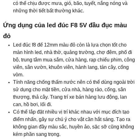
có thể chịu được mưa, gió, bão, tuyết, nắng nóng và
những thời tiết bất thường khác.
Ứng dụng của led đúc F8 5V đầu đục màu
đỏ
Led đúc f8 đế 12mm màu đỏ còn là lựa chọn tốt cho
màn hình led, nhà thờ, quảng trường, chợ đêm, phố đi
bộ, trung tâm mua sắm, cửa hàng, rạp chiếu phim, công
viên, sân vườn, khuôn viên, hành lang, tán cây, cổng
vòm.
Tính năng chống thấm nước nên có thể dùng ngoài trời
sử dụng cho mặt tiền, cửa nhà, hàng rào, cổng, sân
thượng, thả cây. Trang trí xe bán hàng lưu động, lan
can, hồ bơi, lối đi.
Có thể lắp đặt nhiều vị trí khác nhau với mục đích tạo
điểm nhấn, gây sự chú ý cho vật cần hắt sáng. Tạo ra
không gian đầy màu sắc, huyền ảo, sặc sỡ cũng không
kém phần sang trọng.