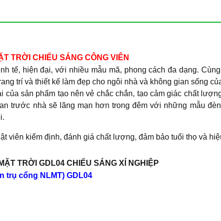
ẶT TRỜI CHIẾU SÁNG CÔNG VIÊN
tinh tế, hiện đại, với nhiều mẫu mã, phong cách đa dạng. Cùn
rang trí và thiết kế làm đẹp cho ngôi nhà và không gian sống c
ài của sản phẩm tạo nên vẻ chắc chắn, tạo cảm giác chất lượng
 gian trước nhà sẽ lãng mạn hơn trong đêm với những mẫu đèn 
i.
 viên kiểm định, đánh giá chất lượng, đảm bảo tuổi thọ và hiệ
ẶT TRỜI GDL04 CHIẾU SÁNG XÍ NGHIỆP
đèn trụ cổng NLMT) GDL04