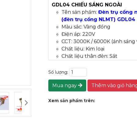
GDL04 CHIẾU SÁNG NGOÀI
Tên sản phẩm:
Đèn trụ cổng n
(đèn trụ cổng NLMT) GDL04
Màu sắc: Vàng đồng
Điện áp: 220V
CCT: 3000K / 6000K (ánh sáng 
Chất liệu: Kim loại
Chất liệu thân đèn: Sắt
Diện tích chiếu sáng: 3-5 mét
Công suất: 6-10W
Số lượng:
Cấp độ bảo vệ: IP65
Mua ngay
Nguồn điện: AC
Thêm vào giỏ hàn
Số lượng đèn: 1 bóng
Chứng nhận: CCC / RoHS / ce
Xem sản phẩm trên: