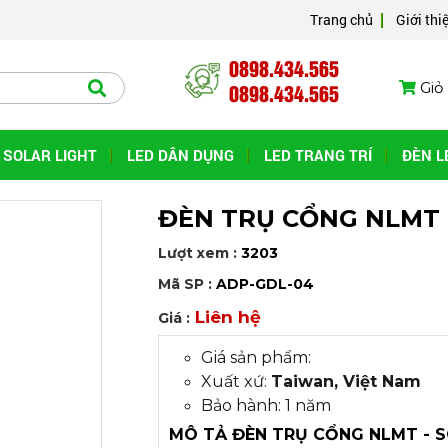
Trang chủ
Giới thi
0898.434.565
0898.434.565
Giỏ 
SOLAR LIGHT
LED DÂN DỤNG
LED TRANG TRÍ
ĐÈN L
ĐÈN TRỤ CỔNG NLMT
Lượt xem :
3203
Mã SP :
ADP-GDL-04
Liên hệ
Giá :
Giá sản phẩm:
Xuất xứ:
Taiwan, Việt Nam
Bảo hành: 1 năm
MÔ TẢ ĐÈN TRỤ CỔNG NLMT - S