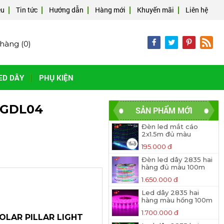
ệu
Tin tức
Hướng dẫn
Hàng mới
Khuyến mãi
Liên hệ
hàng (
0
)
ED DÂY
PHỤ KIỆN
 GDL04
SẢN PHẨM MỚI
Đèn led mắt cáo
2x1.5m đủ màu
195.000 đ
Đèn led dây 2835 hai
hàng đủ màu 100m
1.650.000 đ
Led dây 2835 hai
hàng màu hồng 100m
1.700.000 đ
OLAR PILLAR LIGHT