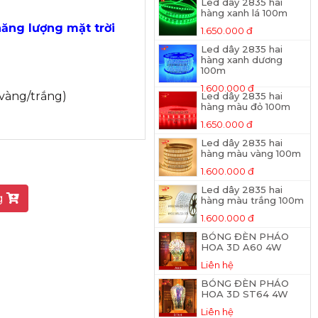
Led dây 2835 hai
hàng xanh lá 100m
ăng lượng mặt trời
1.650.000 đ
Led dây 2835 hai
hàng xanh dương
100m
1.600.000 đ
vàng/trắng)
Led dây 2835 hai
hàng màu đỏ 100m
1.650.000 đ
Led dây 2835 hai
 vuông
hàng màu vàng 100m
1.600.000 đ
Led dây 2835 hai
g
hàng màu trắng 100m
1.600.000 đ
BÓNG ĐÈN PHÁO
HOA 3D A60 4W
Liên hệ
BÓNG ĐÈN PHÁO
HOA 3D ST64 4W
Liên hệ