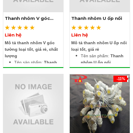
Thanh nhôm V góc
Thanh nhôm U ốp nổi
tường
Liên hệ
Liên hệ
Xem thêm ảnh
Xem thêm ảnh
Mô tả thanh nhôm V góc
Mô tả thanh nhôm U ốp nổi
tường loại tốt, giá rẻ, chất
loại tốt, giá rẻ
lượng
Tên sản phẩm:
Thanh
Tên sản phẩm:
Thanh
nhôm U ốp nổi
nhôm V góc tường
Kích thước: Rộng 17.4 x
Kích thước 2 cạnh: 15.8
Cao 7 x Lọt lòng 12.4
-11%
x 15.8mm (1616)
mm (17x7)
Lọt lòng: 10.5 mm
Chiều dài thanh: 1m, 2m,
Chiều dài thanh: 1m, 2m,
3m
3m
Chất liệu: Thân hợp kim
Chất liệu: Thân hợp kim
nhôm + nắp nhựa
nhôm + nắp nhựa
Màu nắp: Trắng đục,
Màu nắp: Trắng đục,
trong suốt
trong suốt
Có thể cắt ngắn tùy theo