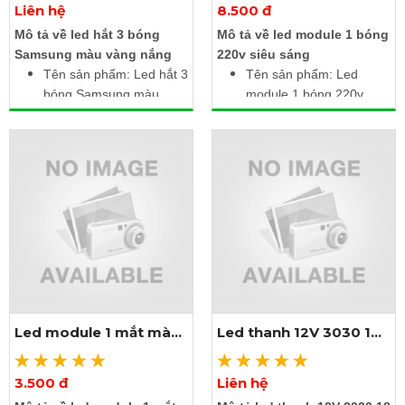
Liên hệ
8.500 đ
Xem thêm ảnh
Xem thêm ảnh
Mô tả về led hắt 3 bóng
Mô tả về led module 1 bóng
Samsung màu vàng nắng
220v siêu sáng
Tên sản phẩm: Led hắt 3
Tên sản phẩm: Led
bóng Samsung màu
module 1 bóng 220v
vàng nắng
Điện áp: 220V AC
Điện áp: 12V DC
Công suất: 1.5W /
Công suất: 1.2W /
module
module
Kích thước: 2.5m gồm
Kích thước: 2.5m gồm
20 module liền dây
20 module liền dây
Cấp độ bảo vệ: IP65
Cấp độ bảo vệ: IP65
Led module 1 mắt màu
Led thanh 12V 3030 18
vàng đậm
led màu trắng
3.500 đ
Liên hệ
Xem thêm ảnh
Xem thêm ảnh