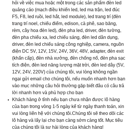
hỏi về việc mua hoặc một trong các sản phẩm đèn led
quảng cáo (mạch điều khiển led, led ma trận, led đúc
F5, F8, led ruồi, led hắt, led module), led trang trí (đèn
trang trí noel, chiếu điểm, edison, cà phê, sao băng,
rèm, cây hoa đèn led), đèn pha led, driver, đèn tường,
đèn pha chiếu xa, led chiếu sáng, đèn led dân dụng,
driver, đèn led chiếu sáng công nghiệp, camera, nguồn
điện DC 5V, 12V, 15V, 24V, 36V, 48V, adapter, đèn exit
(khẩn cấp), đèn nhà xưởng, đèn chống nổ, đèn pha sạc
tích điện, đèn led năng lượng mặt trời, đèn led dây (5V,
12V, 24V, 220V) của chúng tôi, vui lòng không ngần
ngại gửi email cho chúng tôi, nếu muốn nhanh hơn bạn
vào mục những câu hỏi thường gặp biết đâu có câu trả
lời nhanh hơn và phù hợp cho bạn
Khách hàng ở tỉnh nếu bạn chưa nhận được lô hàng
của bạn trong vòng 1-5 ngày kể từ ngày thanh toán, xin
vui lòng liên hệ với chúng tôi.Chúng tôi sẽ theo dõi các
lô hàng và lấy lại cho bạn càng sớm càng tốt. Mục tiêu
của chúng tôi là sự hài lòng của khách hàng!