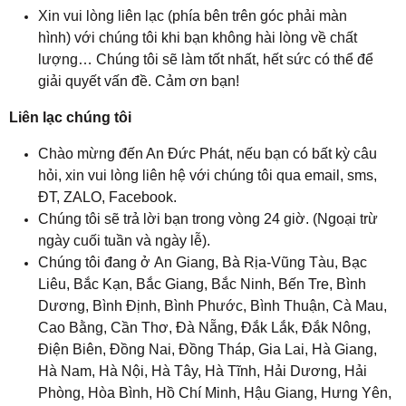
Xin vui lòng liên lạc (phía bên trên góc phải màn
hình) với chúng tôi khi bạn không hài lòng về chất
lượng… Chúng tôi sẽ làm tốt nhất, hết sức có thể để
giải quyết vấn đề. Cảm ơn bạn!
Liên lạc chúng tôi
Chào mừng đến An Đức Phát, nếu bạn có bất kỳ câu
hỏi, xin vui lòng liên hệ với chúng tôi qua email, sms,
ĐT, ZALO, Facebook.
Chúng tôi sẽ trả lời bạn trong vòng 24 giờ. (Ngoại trừ
ngày cuối tuần và ngày lễ).
Chúng tôi đang ở An Giang
, 
Bà Rịa-Vũng Tàu, Bạc
Liêu, Bắc Kạn, Bắc Giang
, 
Bắc Ninh, Bến Tre, Bình
Dương, Bình Định, Bình Phước, Bình Thuận, Cà Mau,
Cao Bằng, Cần Thơ, Đà Nẵng, Đắk Lắk, Đắk Nông,
Điện Biên, Đồng Nai, Đồng Tháp, Gia Lai, Hà Giang,
Hà Nam, Hà Nội, Hà Tây, Hà Tĩnh, Hải Dương, Hải
Phòng, Hòa Bình, Hồ Chí Minh, Hậu Giang, Hưng Yên,