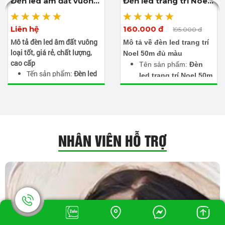
Đèn led âm đất vuông
Đèn led trang trí Noel
9w
50m đủ màu
Liên hệ
160.000 đ
Xem thêm ảnh
Xem thêm ảnh
195.000 đ
Mô tả đèn led âm đất vuông
Mô tả về đèn led trang trí
loại tốt, giá rẻ, chất lượng,
Noel 50m đủ màu
cao cấp
Tên sản phẩm:
Đèn
Tến sản phẩm:
Đèn led
led trang trí Noel 50m
âm đất vuông
đủ màu
Màu sắc: Màu trắng, đỏ,
Điện áp: 220V AC
lá, dương, hồng, vàng...
Màu sắc ánh sáng: Đủ
(tùy chọn)
màu
Công suất tiêu thụ: 9W
Chiều dài dây: 50m
NHÂN VIÊN HỖ TRỢ
Điện áp đầu vào: 85-
Màu vỏ dây: Đen
265VAC / 12V
Chế độ chớp: 8 chế độ
Cấp độ bảo vệ: IP67
Chỉ số bảo vệ: IP65
Chất liệu: Thép không
gỉ, nhôm và nhựa
Tuổi thọ đèn LED:
50.000 giờ