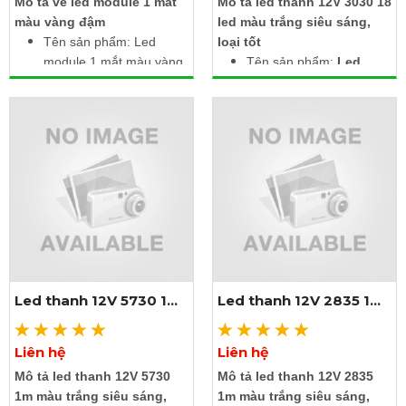
Mô tả về led module 1 mắt
Mô tả led thanh 12V 3030 18
màu vàng đậm
led màu trắng siêu sáng,
Tên sản phẩm: Led
loại tốt
module 1 mắt màu vàng
Tên sản phẩm:
Led
đậm
thanh 12V 3030 18 led
Điện áp: 12V DC
màu trắng
Công suất: 1.5W /
Điện áp đầu vào: DC
module
12V
Kích thước: 2.5m gồm
Công suất: 27W
20 bóng liền dây
Màu ánh sáng: Trắng
Cấp độ bảo vệ: IP67
Nhiệt độ màu: 6000K -
6500K
Chất liệu: Mạch hàn
nhôm
Chip led: SMD 3030
Led thanh 12V 5730 1m
Led thanh 12V 2835 1m
Kích thước: Dài 1m x
màu trắng
màu trắng
rộng 23.2mm
Liên hệ
Liên hệ
Xem thêm ảnh
Xem thêm ảnh
Mô tả led thanh 12V 5730
Mô tả led thanh 12V 2835
1m màu trắng siêu sáng,
1m màu trắng siêu sáng,