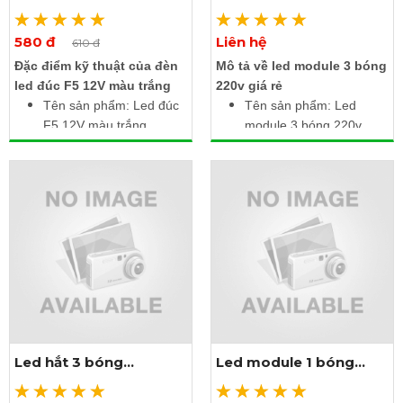
trắng
220V
Có 2 đầu bịt và 1 nắp
nhựa
580 đ
Liên hệ
Xem thêm ảnh
Xem thêm ảnh
610 đ
Có thể nối tiếp được với
Đặc điểm kỹ thuật của đèn
Mô tả về led module 3 bóng
nhau
led đúc F5 12V màu trắng
220v giá rẻ
Tên sản phẩm: Led đúc
Tên sản phẩm: Led
F5 12V màu trắng
module 3 bóng 220v
Điện áp làm việc: DC
Điện áp: 220V AC
12V
Công suất: 1.8W /
Màu sắc ánh sáng:
module
Trắng
Ánh sáng: Trắng
Công suất: 0.3W / led
Kích thước: 2.5m gồm
IP67: Chống nước
20 module liền dây
Kích thước bóng: Đầu
Cấp độ bảo vệ: IP67
5mm, đế 9mm
Chiều dài: 3m gồm 50
con liền dây
Led hắt 3 bóng
Led module 1 bóng
samsung màu vàng
220V
nắng