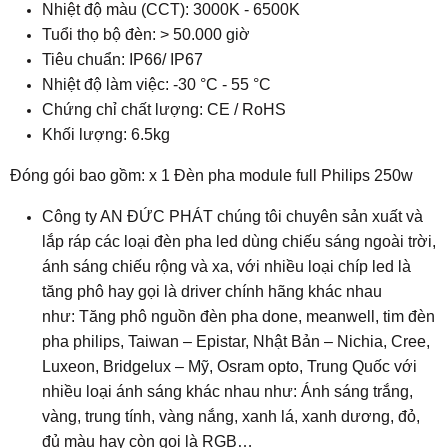
Nhiệt độ màu (CCT): 3000K - 6500K
Tuổi thọ bộ đèn: > 50.000 giờ
Tiêu chuẩn: IP66/ IP67
Nhiệt độ làm việc: -30 °C - 55 °C
Chứng chỉ chất lượng: CE / RoHS​
Khối lượng: 6.5kg
Đóng gói bao gồm: x 1 Đèn pha module full Philips 250w
Công ty AN ĐỨC PHÁT chúng tôi chuyên sản xuất và
lắp ráp các loại đèn pha led dùng chiếu sáng ngoài trời,
ánh sáng chiếu rộng và xa, với nhiều loại chíp led là
tăng phô hay gọi là driver chính hãng khác nhau
như: Tăng phô nguồn đèn pha done, meanwell, tim đèn
pha philips, Taiwan – Epistar, Nhật Bản – Nichia, Cree,
Luxeon, Bridgelux – Mỹ, Osram opto, Trung Quốc với
nhiều loại ánh sáng khác nhau như: Ánh sáng trắng,
vàng, trung tính, vàng nắng, xanh lá, xanh dương, đỏ,
đủ màu hay còn gọi là RGB…