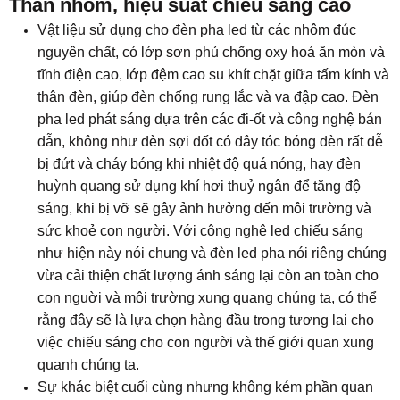
​Thân nhôm, hiệu suất chiếu sáng cao
Vật liệu sử dụng cho đèn pha led từ các nhôm đúc
nguyên chất, có lớp sơn phủ chống oxy hoá ăn mòn và
tĩnh điện cao, lớp đệm cao su khít chặt giữa tấm kính và
thân đèn, giúp đèn chống rung lắc và va đập cao. Đèn
pha led phát sáng dựa trên các đi-ốt và công nghệ bán
dẫn, không như đèn sợi đốt có dây tóc bóng đèn rất dễ
bị đứt và cháy bóng khi nhiệt độ quá nóng, hay đèn
huỳnh quang sử dụng khí hơi thuỷ ngân để tăng độ
sáng, khi bị vỡ sẽ gây ảnh hưởng đến môi trường và
sức khoẻ con người. Với công nghệ led chiếu sáng
như hiện này nói chung và đèn led pha nói riêng chúng
vừa cải thiện chất lượng ánh sáng lại còn an toàn cho
con nguời và môi trường xung quang chúng ta, có thể
rằng đây sẽ là lựa chọn hàng đầu trong tương lai cho
việc chiếu sáng cho con người và thế giới quan xung
quanh chúng ta.
Sự khác biệt cuối cùng nhưng không kém phần quan