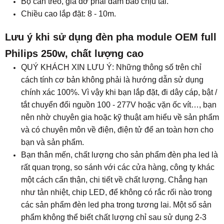
Bộ cần treo, giá đỡ phải đảm bảo chịu tải.
Chiều cao lắp đặt: 8 - 10m.
Lưu ý khi sử dụng đèn pha module OEM full
Philips 250w, chất lượng cao
QUÝ KHÁCH XIN LƯU Ý: Những thông số trên chỉ
cách tính cơ bản không phải là hướng dẫn sử dụng
chính xác 100%. Vì vậy khi bạn lắp đặt, đi dây cáp, bật /
tắt chuyển đổi nguồn 100 - 277V hoặc vặn ốc vít…, bạn
nên nhờ chuyên gia hoặc kỹ thuật am hiểu về sản phẩm
và có chuyên môn về điện, điện tử để an toàn hơn cho
bạn và sản phẩm.
Bạn thân mến, chất lượng cho sản phẩm đèn pha led là
rất quan trọng, so sánh với các cửa hàng, công ty khác
một cách cẩn thận, chi tiết về chất lượng. Chẳng hạn
như tản nhiệt, chip LED, để không có rắc rối nào trong
các sản phẩm đèn led pha trong tương lai. Một số sản
phẩm không thể biết chất lượng chỉ sau sử dụng 2-3