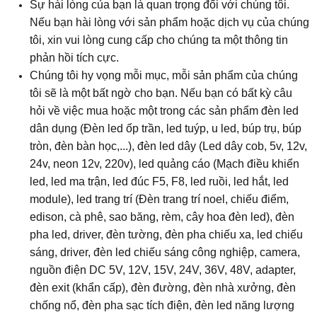
Sự hài lòng của bạn là quan trọng đối với chúng tôi.
Nếu bạn hài lòng với sản phẩm hoặc dịch vụ của chúng
tôi, xin vui lòng cung cấp cho chúng ta một thông tin
phản hồi tích cực.
Chúng tôi hy vọng mỗi mục, mỗi sản phẩm của chúng
tôi sẽ là một bất ngờ cho bạn. Nếu bạn có bất kỳ câu
hỏi về việc mua hoặc một trong các sản phẩm đèn led
dân dụng (Đèn led ốp trần, led tuýp, u led, búp trụ, búp
tròn, đèn bàn học,...), đèn led dây (Led dây cob, 5v, 12v,
24v, neon 12v, 220v), led quảng cáo (Mạch điều khiển
led, led ma trận, led đúc F5, F8, led ruồi, led hắt, led
module), led trang trí (Đèn trang trí noel, chiếu điểm,
edison, cà phê, sao băng, rèm, cây hoa đèn led), đèn
pha led, driver, đèn tường, đèn pha chiếu xa, led chiếu
sáng, driver, đèn led chiếu sáng công nghiệp, camera,
nguồn điện DC 5V, 12V, 15V, 24V, 36V, 48V, adapter,
đèn exit (khẩn cấp), đèn đường, đèn nhà xưởng, đèn
chống nổ, đèn pha sạc tích điện, đèn led năng lượng