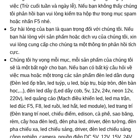
việc (Trừ cuối tuần và ngày lễ). Nếu bạn không thấy chúng
tôi phản hồi bạn vui lòng kiểm tra hộp thư trong mục spam
hoặc nhấn F5 nhé.
Sự hài lòng của bạn là quan trọng đối với chúng tôi. Nếu
bạn hài lòng với sản phẩm hoặc dịch vụ của chúng tôi, xin
vui lòng cung cấp cho chúng ta một thông tin phản hồi tích
cực.
Chúng tôi hy vọng mỗi mục, mỗi sản phẩm của chúng tôi
sẽ là một bất ngờ cho bạn. Nếu bạn có bất kỳ câu hỏi về
việc mua hoặc một trong các sản phẩm đèn led dân dụng
(Đèn led ốp trần, led tuýp, u led, búp trụ, búp tròn, đèn bàn
học,...), đèn led dây (Led dây cob, 5v, 12v, 24v, neon 12v,
220v), led quảng cáo (Mạch điều khiển led, led ma trận,
led đúc F5, F8, led ruồi, led hắt, led module), led trang trí
(Đèn trang trí noel, chiếu điểm, edison, cà phê, sao băng,
rèm, cây hoa đèn led), đèn pha led, driver, đèn tường, đèn
pha chiếu xa, led chiếu sáng, driver, đèn led chiếu sáng
công nghiệp, camera, nguồn điện DC 5V, 12V, 15V, 24V,