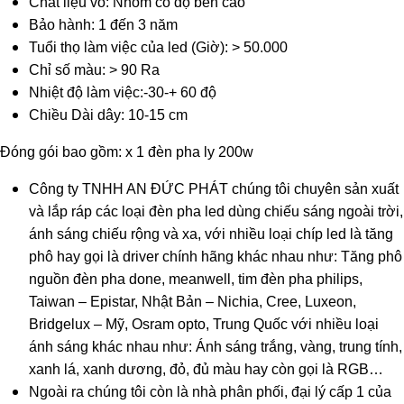
Chất liệu vỏ: Nhôm có độ bền cao
Bảo hành: 1 đến 3 năm
Tuổi thọ làm việc của led (Giờ): > 50.000
Chỉ số màu: > 90 Ra
Nhiệt độ làm việc:-30-+ 60 độ
Chiều Dài dây: 10-15 cm
​Đóng gói bao gồm: x 1 đèn pha ly 200w
Công ty TNHH AN ĐỨC PHÁT chúng tôi chuyên sản xuất
và lắp ráp các loại đèn pha led dùng chiếu sáng ngoài trời,
ánh sáng chiếu rộng và xa, với nhiều loại chíp led là tăng
phô hay gọi là driver chính hãng khác nhau như: Tăng phô
nguồn đèn pha done, meanwell, tim đèn pha philips,
Taiwan – Epistar, Nhật Bản – Nichia, Cree, Luxeon,
Bridgelux – Mỹ, Osram opto, Trung Quốc với nhiều loại
ánh sáng khác nhau như: Ánh sáng trắng, vàng, trung tính,
xanh lá, xanh dương, đỏ, đủ màu hay còn gọi là RGB…
Ngoài ra chúng tôi còn là nhà phân phối, đại lý cấp 1 của