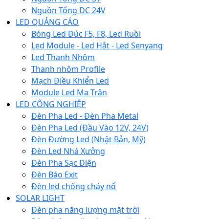
Nguồn Tổng DC 24V
LED QUẢNG CÁO
Bóng Led Đúc F5, F8, Led Ruồi
Led Module - Led Hắt - Led Senyang
Led Thanh Nhôm
Thanh nhôm Profile
Mạch Điều Khiển Led
Module Led Ma Trận
LED CÔNG NGHIỆP
Đèn Pha Led - Đèn Pha Metal
Đèn Pha Led (Đầu Vào 12V, 24V)
Đèn Đường Led (Nhật Bản, Mỹ)
Đèn Led Nhà Xưởng
Đèn Pha Sạc Điện
Đèn Báo Exit
Đèn led chống cháy nổ
SOLAR LIGHT
Đèn pha năng lượng mặt trời