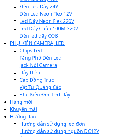
Đèn Led Dây 24V
Đèn Led Neon Flex 12V
Led Dây Neon Flex 220V
Led Dây Cuộn 100M-220V
Đèn led dây COB
PHỤ KIỆN CAMERA, LED
Chips Led
Tăng Phô Đèn Led
Jack Nối Camera
Dây Điện
Cáp Đồng Trục
Vật Tư Quảng Cáo
Phụ Kiện Đèn Led Dây
Hàng mới
Khuyến mãi
Hướng dẫn
Hướng dẫn sử dụng led đơn
Hướng dẫn sử dụng nguồn DC12V