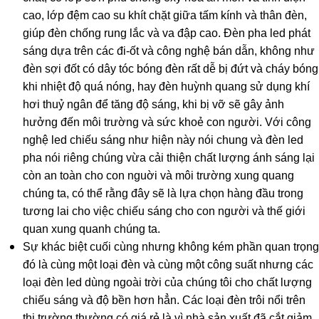
cao, lớp đệm cao su khít chặt giữa tấm kính và thân đèn,
giúp đèn chống rung lắc và va đập cao. Đèn pha led phát
sáng dựa trên các đi-ốt và công nghệ bán dẫn, không như
đèn sợi đốt có dây tóc bóng đèn rất dễ bị đứt và cháy bóng
khi nhiệt độ quá nóng, hay đèn huỳnh quang sử dụng khí
hơi thuỷ ngân để tăng độ sáng, khi bị vỡ sẽ gây ảnh
hưởng đến môi trường và sức khoẻ con người. Với công
nghệ led chiếu sáng như hiện này nói chung và đèn led
pha nói riêng chúng vừa cải thiện chất lượng ánh sáng lại
còn an toàn cho con nguời và môi trường xung quang
chúng ta, có thể rằng đây sẽ là lựa chọn hàng đầu trong
tương lai cho việc chiếu sáng cho con người và thế giới
quan xung quanh chúng ta.
Sự khác biệt cuối cùng nhưng không kém phần quan trọng
đó là cùng một loại đèn và cùng một công suất nhưng các
loại đèn led dùng ngoài trời của chúng tôi cho chất lượng
chiếu sáng và độ bền hơn hẳn. Các loại đèn trôi nổi trên
thị trường thường có giá rẻ là vì nhà sản xuất đã cắt giảm