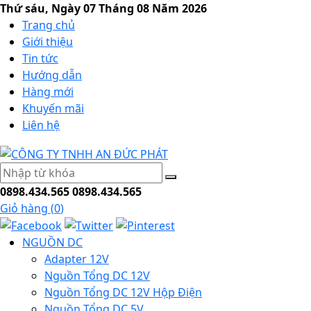
Thứ sáu, Ngày 07 Tháng 08 Năm 2026
Trang chủ
Giới thiệu
Tin tức
Hướng dẫn
Hàng mới
Khuyến mãi
Liên hệ
0898.434.565
0898.434.565
Giỏ hàng (
0
)
NGUỒN DC
Adapter 12V
Nguồn Tổng DC 12V
Nguồn Tổng DC 12V Hộp Điện
Nguồn Tổng DC 5V