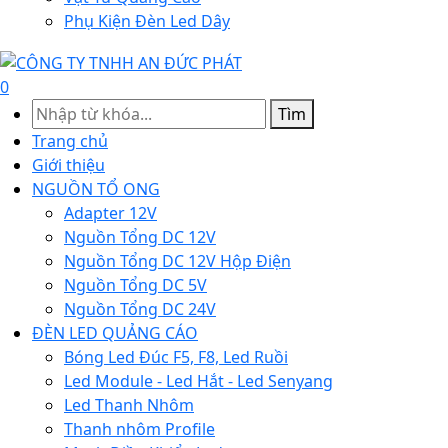
Phụ Kiện Đèn Led Dây
0
Tìm
Trang chủ
Giới thiệu
NGUỒN TỔ ONG
Adapter 12V
Nguồn Tổng DC 12V
Nguồn Tổng DC 12V Hộp Điện
Nguồn Tổng DC 5V
Nguồn Tổng DC 24V
ĐÈN LED QUẢNG CÁO
Bóng Led Đúc F5, F8, Led Ruồi
Led Module - Led Hắt - Led Senyang
Led Thanh Nhôm
Thanh nhôm Profile