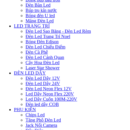
Đèn Bàn Led
Búp trụ kín nước
Bóng đèn U led
Máng Đèn Led
LED TRANG TRÍ
Đèn Led Sao Băng - Đèn Led Rèm
Đèn Led Trang Trí Noel
Bóng Đèn Edison
Đèn Led Chiếu Điểm
Đèn Cà Phê
Đèn Led Cảnh Quan
Cây Hoa Đèn Led
Laser Star Shower
ĐÈN LED DÂY
Đèn Led Dây 12V
Đèn Led Dây 24V
Đèn Led Neon Flex 12V
Led Dây Neon Flex 220V
Led Dây Cuộn 100M-220V
Đèn led dây COB
PHỤ KIỆN
Chips Led
Tăng Phô Đèn Led
Jack Nối Camera