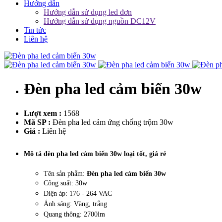
Hướng dẫn
Hướng dẫn sử dụng led đơn
Hướng dẫn sử dụng nguồn DC12V
Tin tức
Liên hệ
Đèn pha led cảm biến 30w
Lượt xem :
1568
Mã SP :
Đèn pha led cảm ứng chống trộm 30w
Giá :
Liên hệ
Mô tả đèn pha led cảm biến 30w loại tốt, giá rẻ
Tên sản phẩm:
Đèn pha led cảm biến 30w
Công suất: 30w
Điện áp: 176 - 264 VAC
Ánh sáng: Vàng, trắng
Quang thông: 2700lm