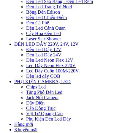
Đèn Led Sao Băng - Đèn Led Rèm
Đèn Led Trang Trí Noel
Bóng Đèn Edison
Đèn Led Chiếu Điểm
Đèn Cà Phê
Đèn Led Cảnh Quan
Cây Hoa Đèn Led
Laser Star Shower
ĐÈN LED DÂY 220V, 24V, 12V
Đèn Led Dây 12V
Đèn Led Dây 24V
Đèn Led Neon Flex 12V
Led Dây Neon Flex 220V
Led Dây Cuộn 100M-220V
Đèn led dây COB
PHỤ KIỆN CAMERA, LED
Chips Led
Tăng Phô Đèn Led
Jack Nối Camera
Dây Điện
Cáp Đồng Trục
Vật Tư Quảng Cáo
Phụ Kiện Đèn Led Dây
Hàng mới
Khuyến mãi