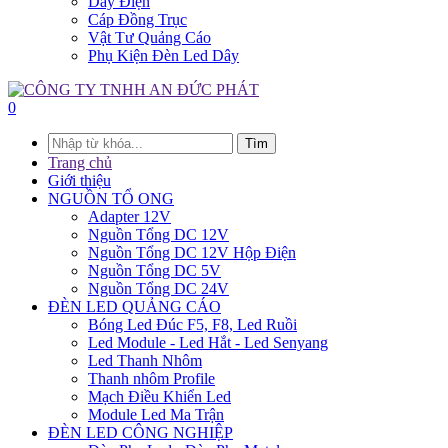
Dây Điện
Cáp Đồng Trục
Vật Tư Quảng Cáo
Phụ Kiện Đèn Led Dây
0
Tìm
Trang chủ
Giới thiệu
NGUỒN TỔ ONG
Adapter 12V
Nguồn Tổng DC 12V
Nguồn Tổng DC 12V Hộp Điện
Nguồn Tổng DC 5V
Nguồn Tổng DC 24V
ĐÈN LED QUẢNG CÁO
Bóng Led Đúc F5, F8, Led Ruồi
Led Module - Led Hắt - Led Senyang
Led Thanh Nhôm
Thanh nhôm Profile
Mạch Điều Khiển Led
Module Led Ma Trận
ĐÈN LED CÔNG NGHIỆP