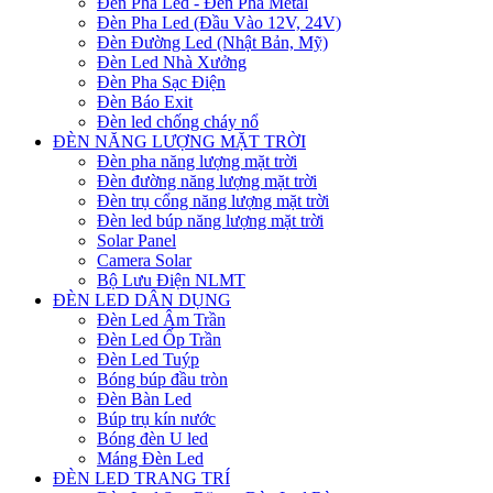
Đèn Pha Led - Đèn Pha Metal
Đèn Pha Led (Đầu Vào 12V, 24V)
Đèn Đường Led (Nhật Bản, Mỹ)
Đèn Led Nhà Xưởng
Đèn Pha Sạc Điện
Đèn Báo Exit
Đèn led chống cháy nổ
ĐÈN NĂNG LƯỢNG MẶT TRỜI
Đèn pha năng lượng mặt trời
Đèn đường năng lượng mặt trời
Đèn trụ cổng năng lượng mặt trời
Đèn led búp năng lượng mặt trời
Solar Panel
Camera Solar
Bộ Lưu Điện NLMT
ĐÈN LED DÂN DỤNG
Đèn Led Âm Trần
Đèn Led Ốp Trần
Đèn Led Tuýp
Bóng búp đầu tròn
Đèn Bàn Led
Búp trụ kín nước
Bóng đèn U led
Máng Đèn Led
ĐÈN LED TRANG TRÍ