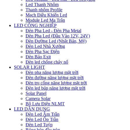
Led Thanh Nhôm
Thanh nhôm Profile
Mạch Điều Khiển Led
Module Led Ma Trận
LED CÔNG NGHIỆP
Đèn Pha Led - Đèn Pha Metal
Đèn Pha Led (Đầu Vào 12V, 24V)
Đèn Đường Led (Nhật Bản, Mỹ)
Đèn Led Nhà Xưởng
Đèn Pha Sạc Điện
Đèn Báo Exit
Đèn led chống cháy nổ
SOLAR LIGHT
Đèn pha năng lượng mặt trời
Đèn đường năng lượng mặt trời
Đèn trụ cổng năng lượng mặt trời
Đèn led búp năng lượng mặt trời
Solar Panel
Camera Solar
Bộ Lưu Điện NLMT
LED DÂN DỤNG
Đèn Led Âm Trần
Đèn Led Ốp Trần
Đèn Led Tuýp
Bóng búp đầu tròn