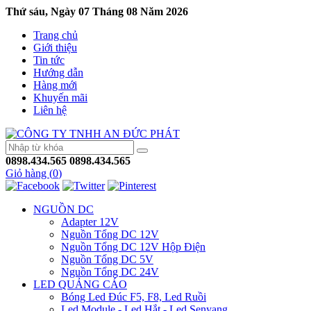
Thứ sáu, Ngày 07 Tháng 08 Năm 2026
Trang chủ
Giới thiệu
Tin tức
Hướng dẫn
Hàng mới
Khuyến mãi
Liên hệ
0898.434.565
0898.434.565
Giỏ hàng (
0
)
NGUỒN DC
Adapter 12V
Nguồn Tổng DC 12V
Nguồn Tổng DC 12V Hộp Điện
Nguồn Tổng DC 5V
Nguồn Tổng DC 24V
LED QUẢNG CÁO
Bóng Led Đúc F5, F8, Led Ruồi
Led Module - Led Hắt - Led Senyang