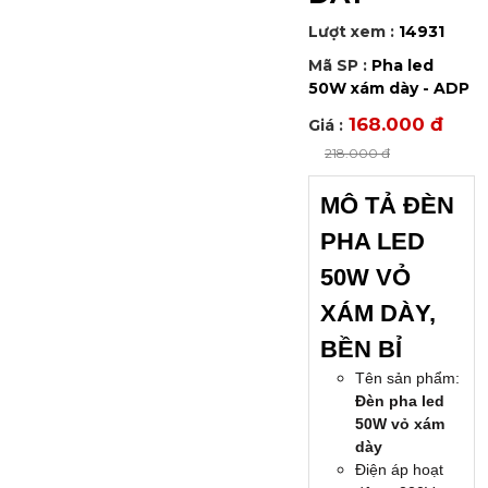
Lượt xem :
14931
Mã SP :
Pha led
50W xám dày - ADP
168.000 đ
Giá :
218.000 đ
MÔ TẢ ĐÈN
PHA LED
50W VỎ
XÁM DÀY,
BỀN BỈ
Tên sản phẩm:
Đèn pha led
50W vỏ xám
dày
Điện áp hoạt