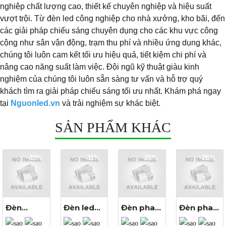
nghiệp chất lượng cao, thiết kế chuyên nghiệp và hiệu suất
vượt trội. Từ đèn led công nghiệp cho nhà xưởng, kho bãi, đến
các giải pháp chiếu sáng chuyên dụng cho các khu vực công
cộng như sân vận động, trạm thu phí và nhiều ứng dụng khác,
chúng tôi luôn cam kết tối ưu hiệu quả, tiết kiệm chi phí và
nâng cao năng suất làm việc. Đội ngũ kỹ thuật giàu kinh
nghiệm của chúng tôi luôn sẵn sàng tư vấn và hỗ trợ quý
khách tìm ra giải pháp chiếu sáng tối ưu nhất. Khám phá ngay
tại
Nguonled.vn
và trải nghiệm sự khác biệt.
SẢN PHẨM KHÁC
-15%
-11%
-26%
-26%
Đèn
Đèn led
Đèn pha
Đèn pha
Xem
Xem
Xem
Xem
đường led
nhà
led 500W
led 400W
thêm ảnh
thêm ảnh
thêm ảnh
thêm ảnh