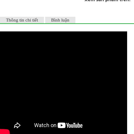
IP66 (chống
nước, dùng
ngoài trời)
Thông tin chi tiết
Bình luận
Tuổi thọ làm
việc: 50.000h
Bảo hành trong
vòng: 1 năm