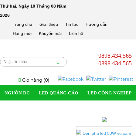
Thứ hai, Ngày 10 Tháng 08 Năm
2026
Trang chủ
Giới thiệu
Tin tức
Hướng dẫn
Hàng mới
Khuyến mãi
Liên hệ
0898.434.565
0898.434.565
Giỏ hàng (
0
)
NGUỒN DC
LED QUẢNG CÁO
LED CÔNG NGHIỆP
SOLAR LIGHT
LED DÂN DỤNG
LED TRANG TRÍ
23%
ĐÈN LED DÂY
PHỤ KIỆN