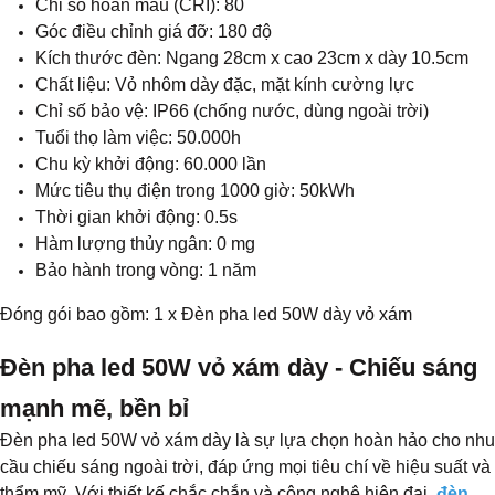
Chỉ số hoàn màu (CRI): 80
Góc điều chỉnh giá đỡ: 180 độ
Kích thước đèn: Ngang 28cm x cao 23cm x dày 10.5cm
Chất liệu: Vỏ nhôm dày đặc, mặt kính cường lực
Chỉ số bảo vệ: IP66 (chống nước, dùng ngoài trời)
Tuổi thọ làm việc: 50.000h
Chu kỳ khởi động: 60.000 lần
Mức tiêu thụ điện trong 1000 giờ: 50kWh
Thời gian khởi động: 0.5s
Hàm lượng thủy ngân: 0 mg
Bảo hành trong vòng: 1 năm
​Đóng gói bao gồm: 1 x Đèn pha led 50W dày vỏ xám
Đèn pha led 50W vỏ xám dày - Chiếu sáng
mạnh mẽ, bền bỉ
Đèn pha led 50W vỏ xám dày là sự lựa chọn hoàn hảo cho nhu
cầu chiếu sáng ngoài trời, đáp ứng mọi tiêu chí về hiệu suất và
thẩm mỹ. Với thiết kế chắc chắn và công nghệ hiện đại,
đèn