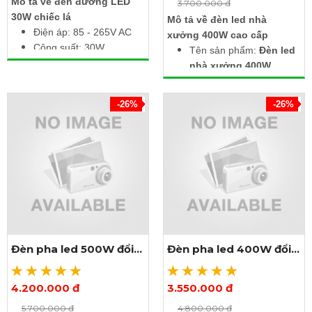
Mô tả về đèn đường LED
3.700.000 đ
30W chiếc lá
Mô tả về đèn led nhà
Điện áp: 85 - 265V AC
xưởng 400W cao cấp
Công suất: 30W
Tên sản phẩm:
Đèn led
Nhiệt độ màu: 6500K /
nhà xưởng 400W
3000K / 4000K
Điện áp đầu
Quang thông: 3300 lm
vào: 85V~265V AC
-26%
-26%
Cấp bảo vệ: IP66 – IK08
Tần số: 50/60Hz
Chiều cao lắp đặt: 3
–
4
Công suất: 400W
m
Màu sắc ánh sáng:
Diện tích chiếu sáng:
Trắng (6000K - 6500K),
25 – 30 m²
vàng (3000K - 3500K)
Kích thước: Đường kính
380mm x cao 280mm
Trọng lượng: 7.6kg
Bảo hành: 1 năm
Đèn pha led 500W đổi
Đèn pha led 400W đổi
màu
màu
4.200.000 đ
3.550.000 đ
Xem thêm ảnh
Xem thêm ảnh
5.700.000 đ
4.800.000 đ