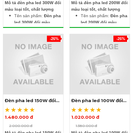
Mô tả đèn pha led 300W đổi
Mô tả đèn pha led 200W đổi
Bảo hành: 2 năm
Bảo hành: 2 năm
màu loại tốt, chất lượng
màu loại tốt, chất lượng
Tên sản phẩm:
Đèn pha
Tên sản phẩm:
Đèn pha
led 300W đổi màu
led 200W đổi màu
Điện áp đầu vào:
Điện áp đầu vào:
85~265V
85~265V
-26%
-26%
Công suất: 300W
Công suất: 200W
Quang thông: 30.000lm
Quang thông: 20.000lm
Màu sắc: RGB, đổi màu,
Màu sắc: RGB, đổi màu,
đủ màu
đủ màu
Chế độ điều khiển: Tự
Chế độ điều khiển: Tự
đổi màu hoặc thông qua
đổi màu hoặc thông qua
remote
remote
Kích thước: Cao 465 x
Kích thước: Cao 425 x
ngang 325 x dày 200mm
ngang 325 x dày 140mm
Đèn pha led 150W đổi
Đèn pha led 100W đổi
Cấp độ bảo vệ: IP66
Cấp độ bảo vệ: IP66
màu
màu
(chống nước, dùng ngoài
(chống nước, dùng ngoài
trời)
trời)
1.480.000 đ
1.020.000 đ
Xem thêm ảnh
Xem thêm ảnh
Tuổi thọ làm việc:
Tuổi thọ làm việc:
2.000.000 đ
1.380.000 đ
50.000h
50.000h
Mô tả đèn pha led 150W đổi
Mô tả đèn pha led 100W đổi