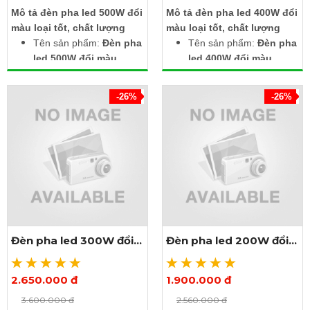
Mô tả đèn pha led 500W đổi
Mô tả đèn pha led 400W đổi
màu loại tốt, chất lượng
màu loại tốt, chất lượng
Tên sản phẩm:
Đèn pha
Tên sản phẩm:
Đèn pha
led 500W đổi màu
led 400W đổi màu
Điện áp đầu vào:
Điện áp đầu vào:
85~265V
85~265V
-26%
-26%
Công suất: 500W
Công suất: 400W
Quang thông: 50.000lm
Quang thông: 40.000lm
Màu sắc: RGB, đổi màu,
Màu sắc: RGB, đổi màu,
đủ màu
đủ màu
Chế độ điều khiển: Tự
Chế độ điều khiển: Tự
đổi màu hoặc thông qua
đổi màu hoặc thông qua
remote
remote
Kích thước: Cao 560 x
Kích thước: Cao 525 x
ngang 325 x dày 200mm
ngang 325 x dày 200mm
Đèn pha led 300W đổi
Đèn pha led 200W đổi
Cấp độ bảo vệ: IP66
Cấp độ bảo vệ: IP66
màu
màu
(chống nước, dùng ngoài
(chống nước, dùng ngoài
trời)
trời)
2.650.000 đ
1.900.000 đ
Xem thêm ảnh
Xem thêm ảnh
Tuổi thọ làm việc:
Tuổi thọ làm việc:
3.600.000 đ
2.560.000 đ
50.000h
50.000h