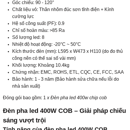
Góc chiếu: 90 - 120°
Chất liệu vỏ: Thân nhôm đúc sơn tĩnh điện + Kính
cường lực
Hệ số công suất (PF): 0.9
Chỉ số hoàn màu: >85 Ra
Số lượng led: 8
Nhiệt độ hoạt động: -20°C ~ 50°C​
Kích thước đèn (mm): L595 x W473 x H110 (do đo thủ
công nên có thể sai số vài mm)
Khối lượng: Khoảng 10.4kg
Chứng nhận: EMC, ROHS, ETL, CQC, CE, FCC, SAA
Bảo hành: 1 - 3 năm (Bảo hành sửa chữa nếu lỗi do
nhà sản xuất)
Đóng gói bao gồm: 1
x
Đèn pha led 400w chip cob
Đèn pha led 400W COB – Giải pháp chiếu
sáng vượt trội
Tính năng của đèn pha led 400W COB