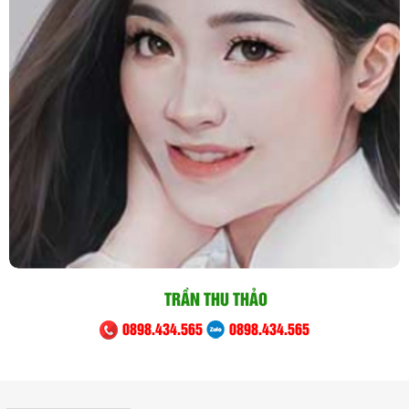
TRẦN THU THẢO
0898.434.565
0898.434.565