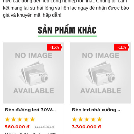
hữu các dòng đèn led công nghiệp tốt nhất. Chúng tôi cam
kết mang lại sự hài lòng và liên lạc ngay để nhận được báo
giá và khuyến mãi hấp dẫn!
SẢN PHẨM KHÁC
-15%
-11%
Đèn đường led 30W
Đèn led nhà xưởng
chiếc lá
400W
560.000 đ
3.300.000 đ
Xem thêm ảnh
Xem thêm ảnh
660.000 đ