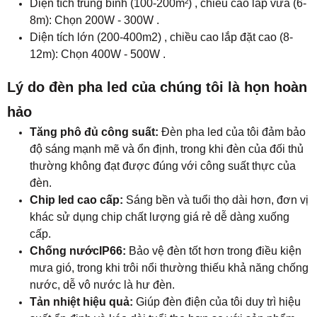
Diện tích trung bình (100-200m²) , chiều cao lắp vừa (6-
8m): Chọn 200W - 300W .
Diện tích lớn (200-400m2) , chiều cao lắp đặt cao (8-
12m): Chọn 400W - 500W .
Lý do đèn pha led của chúng tôi là họn hoàn
hảo
Tăng phô đủ công suất:
Đèn pha led của tôi đảm bảo
độ sáng mạnh mẽ và ổn định, trong khi đèn của đối thủ
thường không đạt được đúng với công suất thực của
đèn.
Chip led cao cấp:
Sáng bền và tuổi thọ dài hơn, đơn vị
khác sử dụng chip chất lượng giá rẻ dễ dàng xuống
cấp.
Chống nướcIP66:
Bảo vệ đèn tốt hơn trong điều kiện
mưa gió, trong khi trôi nổi thường thiếu khả năng chống
nước, dễ vô nước là hư đèn.
Tản nhiệt hiệu quả:
Giúp đèn điện của tôi duy trì hiệu