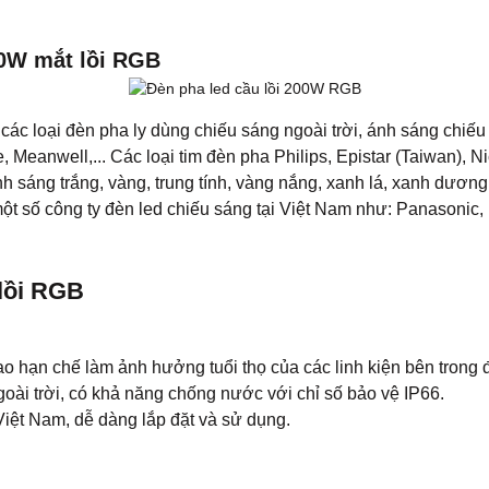
00W mắt lồi RGB
c loại đèn pha ly dùng chiếu sáng ngoài trời, ánh sáng chiếu rộ
eanwell,... Các loại tim đèn pha Philips, Epistar (Taiwan), N
nh sáng trắng, vàng, trung tính, vàng nắng, xanh lá, xanh dươn
 một số công ty đèn led chiếu sáng tại Việt Nam như: Panasonic
lồi RGB
o hạn chế làm ảnh hưởng tuổi thọ của các linh kiện bên trong 
oài trời, có khả năng chống nước với chỉ số bảo vệ IP66.
iệt Nam, dễ dàng lắp đặt và sử dụng.