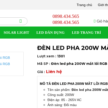
Trang chủ
Giới t
0898.434.565
Giỏ hà
0898.434.565
SOLAR LIGHT
LED DÂN DỤNG
LED TRANG TRÍ
ĐÈN LED PHA 200W M
Lượt xem :
1301
Mã SP :
Đèn led pha 200W mắt lồi RGB l
Liên hệ
Giá :
MÔ TẢ ĐÈN LED PHA 200W MẮT LỒI RGB
Tên sản phẩm:
Đèn led pha 200W mắt 
Công suất: 200W
Điện áp: 85 - 265V AC
Ánh sáng: Đổi màu