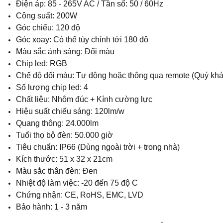
Điện áp: 85 - 265V AC / Tần số: 50 / 60Hz
Công suất: 200W
Góc chiếu: 120 độ
Góc xoay: Có thể tùy chỉnh tới 180 độ
Màu sắc ánh sáng: Đổi màu
Chip led: RGB
Chế độ đổi màu: Tự động hoặc thông qua remote (Quý khác
Số lượng chip led: 4
Chất liệu: Nhôm đúc + Kính cường lực
Hiệu suất chiếu sáng: 120lm/w
Quang thông: 24.000lm
Tuổi thọ bộ đèn: 50.000 giờ
Tiêu chuẩn: IP66 (Dùng ngoài trời + trong nhà)
Kích thước: 51 x 32 x 21cm
Màu sắc thân đèn: Đen
Nhiệt độ làm việc: -20 đến 75 độ C
Chứng nhận: CE, RoHS, EMC, LVD
Bảo hành: 1 - 3 năm