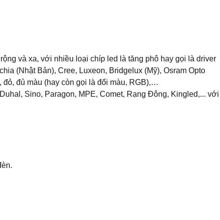
ng và xa, với nhiều loại chíp led là tăng phô hay gọi là driver
ichia (Nhật Bản), Cree, Luxeon, Bridgelux (Mỹ), Osram Opto
g, đỏ, đủ màu (hay còn gọi là đổi màu, RGB),…
, Duhal, Sino, Paragon, MPE, Comet, Rạng Đông, Kingled,... với
đèn.