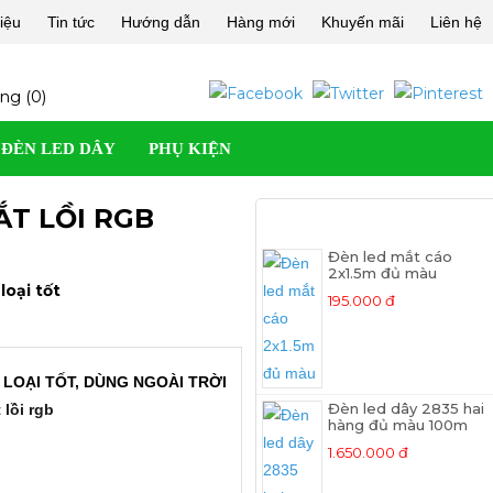
hiệu
Tin tức
Hướng dẫn
Hàng mới
Khuyến mãi
Liên hệ
ng (
0
)
ĐÈN LED DÂY
PHỤ KIỆN
ẮT LỒI RGB
SẢN PHẨM MỚI
Đèn led mắt cáo
2x1.5m đủ màu
oại tốt
195.000 đ
 LOẠI TỐT, DÙNG NGOÀI TRỜI
Đèn led dây 2835 hai
lồi rgb
hàng đủ màu 100m
1.650.000 đ