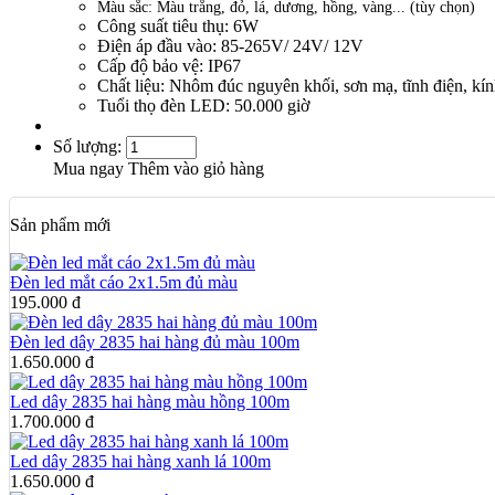
Màu sắc: Màu trắng, đỏ, lá, dương, hồng, vàng... (tùy chọn)
Công suất tiêu thụ: 6W
Điện áp đầu vào: 85-265V/ 24V/ 12V
Cấp độ bảo vệ: IP67
Chất liệu: Nhôm đúc nguyên khối, sơn mạ, tĩnh điện, kí
Tuổi thọ đèn LED: 50.000 giờ
Số lượng:
Mua ngay
Thêm vào giỏ hàng
Sản phẩm mới
Đèn led mắt cáo 2x1.5m đủ màu
195.000 đ
Đèn led dây 2835 hai hàng đủ màu 100m
1.650.000 đ
Led dây 2835 hai hàng màu hồng 100m
1.700.000 đ
Led dây 2835 hai hàng xanh lá 100m
1.650.000 đ