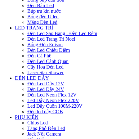
Đèn Bàn Led
Búp trụ kín nước
Bóng đèn U led
Máng Đèn Led
LED TRANG TRÍ
Đèn Led Sao Băng - Đèn Led Rèm
Đèn Led Trang Trí Noel
Bóng Đèn Edison
Đèn Led Chiếu Điểm
Đèn Cà Phê
Đèn Led Cảnh Quan
Cây Hoa Đèn Led
Laser Star Shower
ĐÈN LED DÂY
Đèn Led Dây 12V
Đèn Led Dây 24V
Đèn Led Neon Flex 12V
Led Dây Neon Flex 220V
Led Dây Cuộn 100M-220V
Đèn led dây COB
PHỤ KIỆN
Chips Led
Tăng Phô Đèn Led
Jack Nối Camera