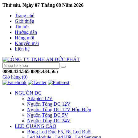
Thứ sáu, Ngày 07 Tháng 08 Năm 2026
Trang chủ
Giới thiệu
Tin tức
Hướng dẫn
Hàng mới
Khuyến mãi
Liên hệ
0898.434.565
0898.434.565
Giỏ hàng (
0
)
NGUỒN DC
Adapter 12V
Nguồn Tổng DC 12V
Nguồn Tổng DC 12V Hộp Điện
Nguồn Tổng DC 5V
Nguồn Tổng DC 24V
LED QUẢNG CÁO
Bóng Led Đúc F5, F8, Led Ruồi
Led Module - Led Hắt - Led Senyang