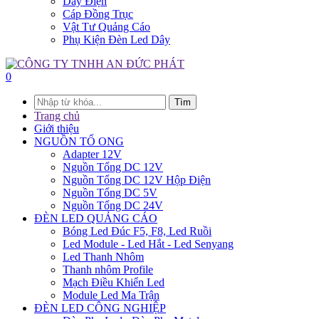
Dây Điện
Cáp Đồng Trục
Vật Tư Quảng Cáo
Phụ Kiện Đèn Led Dây
0
Tìm
Trang chủ
Giới thiệu
NGUỒN TỔ ONG
Adapter 12V
Nguồn Tổng DC 12V
Nguồn Tổng DC 12V Hộp Điện
Nguồn Tổng DC 5V
Nguồn Tổng DC 24V
ĐÈN LED QUẢNG CÁO
Bóng Led Đúc F5, F8, Led Ruồi
Led Module - Led Hắt - Led Senyang
Led Thanh Nhôm
Thanh nhôm Profile
Mạch Điều Khiển Led
Module Led Ma Trận
ĐÈN LED CÔNG NGHIỆP