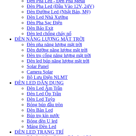
Đèn Pha Led - Đèn Pha Metal
Đèn Pha Led (Đầu Vào 12V, 24V)
Đèn Đường Led (Nhật Bản, Mỹ)
Đèn Led Nhà Xưởng
Đèn Pha Sạc Điện
Đèn Báo Exit
Đèn led chống cháy nổ
ĐÈN NĂNG LƯỢNG MẶT TRỜI
Đèn pha năng lượng mặt trời
Đèn đường năng lượng mặt trời
Đèn trụ cổng năng lượng mặt trời
Đèn led búp năng lượng mặt trời
Solar Panel
Camera Solar
Bộ Lưu Điện NLMT
ĐÈN LED DÂN DỤNG
Đèn Led Âm Trần
Đèn Led Ốp Trần
Đèn Led Tuýp
Bóng búp đầu tròn
Đèn Bàn Led
Búp trụ kín nước
Bóng đèn U led
Máng Đèn Led
ĐÈN LED TRANG TRÍ