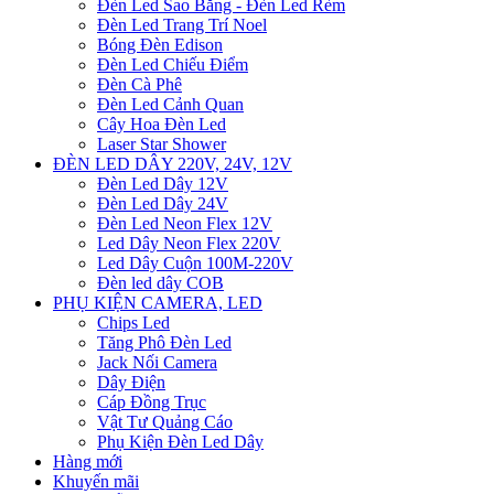
Đèn Led Sao Băng - Đèn Led Rèm
Đèn Led Trang Trí Noel
Bóng Đèn Edison
Đèn Led Chiếu Điểm
Đèn Cà Phê
Đèn Led Cảnh Quan
Cây Hoa Đèn Led
Laser Star Shower
ĐÈN LED DÂY 220V, 24V, 12V
Đèn Led Dây 12V
Đèn Led Dây 24V
Đèn Led Neon Flex 12V
Led Dây Neon Flex 220V
Led Dây Cuộn 100M-220V
Đèn led dây COB
PHỤ KIỆN CAMERA, LED
Chips Led
Tăng Phô Đèn Led
Jack Nối Camera
Dây Điện
Cáp Đồng Trục
Vật Tư Quảng Cáo
Phụ Kiện Đèn Led Dây
Hàng mới
Khuyến mãi