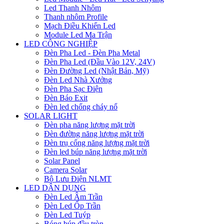
Led Thanh Nhôm
Thanh nhôm Profile
Mạch Điều Khiển Led
Module Led Ma Trận
LED CÔNG NGHIỆP
Đèn Pha Led - Đèn Pha Metal
Đèn Pha Led (Đầu Vào 12V, 24V)
Đèn Đường Led (Nhật Bản, Mỹ)
Đèn Led Nhà Xưởng
Đèn Pha Sạc Điện
Đèn Báo Exit
Đèn led chống cháy nổ
SOLAR LIGHT
Đèn pha năng lượng mặt trời
Đèn đường năng lượng mặt trời
Đèn trụ cổng năng lượng mặt trời
Đèn led búp năng lượng mặt trời
Solar Panel
Camera Solar
Bộ Lưu Điện NLMT
LED DÂN DỤNG
Đèn Led Âm Trần
Đèn Led Ốp Trần
Đèn Led Tuýp
Bóng búp đầu tròn