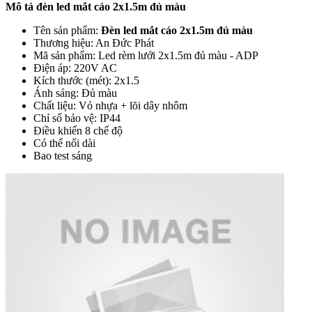
Mô tả đèn led mắt cáo 2x1.5m đủ màu
Tên sản phẩm:
Đèn led mắt cáo 2x1.5m đủ màu
Thương hiệu: An Đức Phát
Mã sản phẩm: Led rèm lưới 2x1.5m đủ màu - ADP
Điện áp: 220V AC
Kích thước (mét): 2x1.5
Ánh sáng: Đủ màu
Chất liệu: Vỏ nhựa + lõi dây nhôm
Chỉ số bảo vệ: IP44
Điều khiển 8 chế độ
Có thể nối dài
Bao test sáng