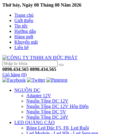
Thứ bảy, Ngày 08 Tháng 08 Năm 2026
Trang chủ
Giới thiệu
Tin tức
Hướng dẫn
Hàng mới
Khuyến mãi
Liên hệ
0898.434.565
0898.434.565
Giỏ hàng (
0
)
NGUỒN DC
Adapter 12V
Nguồn Tổng DC 12V
Nguồn Tổng DC 12V Hộp Điện
Nguồn Tổng DC 5V
Nguồn Tổng DC 24V
LED QUẢNG CÁO
Bóng Led Đúc F5, F8, Led Ruồi
Led Module - Led Hắt - Led Senyang