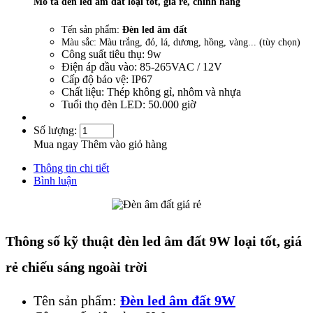
Mô tả đèn led âm đất loại tốt, giá rẻ, chính hãng
Tến sản phẩm:
Đèn led âm đất
Màu sắc: Màu trắng, đỏ, lá, dương, hồng, vàng... (tùy chọn)
Công suất tiêu thụ: 9w
Điện áp đầu vào: 85-265VAC / 12V
Cấp độ bảo vệ: IP67
Chất liệu: Thép không gỉ, nhôm và nhựa
Tuổi thọ đèn LED: 50.000 giờ
Số lượng:
Mua ngay
Thêm vào giỏ hàng
Thông tin chi tiết
Bình luận
Thông số kỹ thuật đèn led âm đất 9W loại tốt, giá
rẻ chiếu sáng ngoài trời
Tên sản phẩm:
Đèn led âm đất 9W