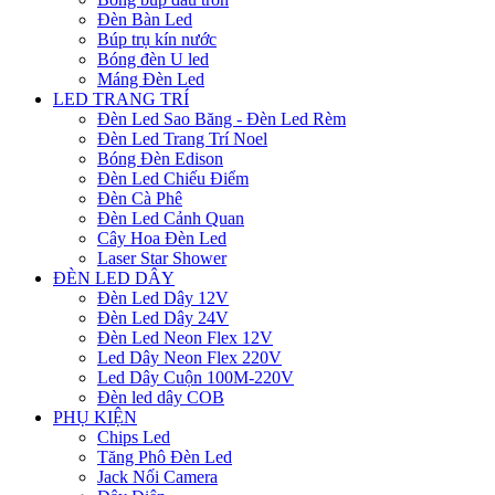
Đèn Bàn Led
Búp trụ kín nước
Bóng đèn U led
Máng Đèn Led
LED TRANG TRÍ
Đèn Led Sao Băng - Đèn Led Rèm
Đèn Led Trang Trí Noel
Bóng Đèn Edison
Đèn Led Chiếu Điểm
Đèn Cà Phê
Đèn Led Cảnh Quan
Cây Hoa Đèn Led
Laser Star Shower
ĐÈN LED DÂY
Đèn Led Dây 12V
Đèn Led Dây 24V
Đèn Led Neon Flex 12V
Led Dây Neon Flex 220V
Led Dây Cuộn 100M-220V
Đèn led dây COB
PHỤ KIỆN
Chips Led
Tăng Phô Đèn Led
Jack Nối Camera