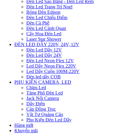
Đèn Led Sao Băng - Đèn Led Rèm
Đèn Led Trang Trí Noel
Bóng Đèn Edison
Đèn Led Chiếu Điểm
Đèn Cà Phê
Đèn Led Cảnh Quan
Cây Hoa Đèn Led
Laser Star Shower
ĐÈN LED DÂY 220V, 24V, 12V
Đèn Led Dây 12V
Đèn Led Dây 24V
Đèn Led Neon Flex 12V
Led Dây Neon Flex 220V
Led Dây Cuộn 100M-220V
Đèn led dây COB
PHỤ KIỆN CAMERA, LED
Chips Led
Tăng Phô Đèn Led
Jack Nối Camera
Dây Điện
Cáp Đồng Trục
Vật Tư Quảng Cáo
Phụ Kiện Đèn Led Dây
Hàng mới
Khuyến mãi