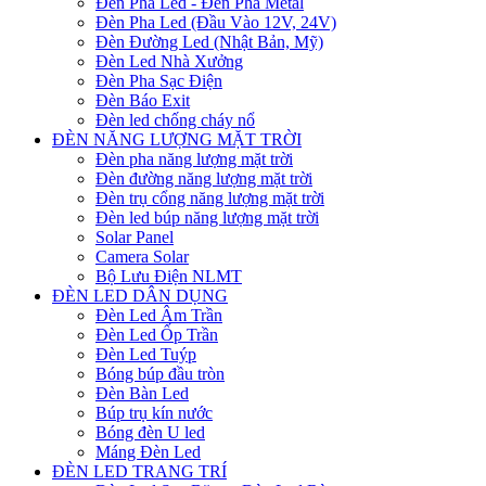
Đèn Pha Led - Đèn Pha Metal
Đèn Pha Led (Đầu Vào 12V, 24V)
Đèn Đường Led (Nhật Bản, Mỹ)
Đèn Led Nhà Xưởng
Đèn Pha Sạc Điện
Đèn Báo Exit
Đèn led chống cháy nổ
ĐÈN NĂNG LƯỢNG MẶT TRỜI
Đèn pha năng lượng mặt trời
Đèn đường năng lượng mặt trời
Đèn trụ cổng năng lượng mặt trời
Đèn led búp năng lượng mặt trời
Solar Panel
Camera Solar
Bộ Lưu Điện NLMT
ĐÈN LED DÂN DỤNG
Đèn Led Âm Trần
Đèn Led Ốp Trần
Đèn Led Tuýp
Bóng búp đầu tròn
Đèn Bàn Led
Búp trụ kín nước
Bóng đèn U led
Máng Đèn Led
ĐÈN LED TRANG TRÍ