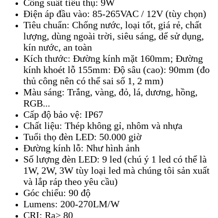
Công suất tiêu thụ: 9W
Điện áp đầu vào: 85-265VAC / 12V (tùy chọn)
Tiêu chuẩn: Chống nước, loại tốt, giá rẻ, chất
lượng, dùng ngoài trời, siêu sáng, dể sử dụng,
kín nước, an toàn
Kích thước: Đường kính mặt 160mm; Đường
kính khoét lỗ 155mm: Độ sâu (cao): 90mm (đo
thủ công nên có thể sai số 1, 2 mm)
Màu sáng: Trắng, vàng, đỏ, lá, dương, hồng,
RGB...
Cấp độ bảo vệ: IP67
Chất liệu: Thép không gỉ, nhôm và nhựa
Tuổi thọ đèn LED: 50.000 giờ
Đường kính lỗ: Như hình ảnh
Số lượng đèn LED: 9 led (chú ý 1 led có thể là
1W, 2W, 3W tùy loại led mà chúng tôi sản xuất
và lắp ráp theo yêu cầu)
Góc chiếu: 90 độ
Lumens: 200-270LM/W
CRI: Ra> 80