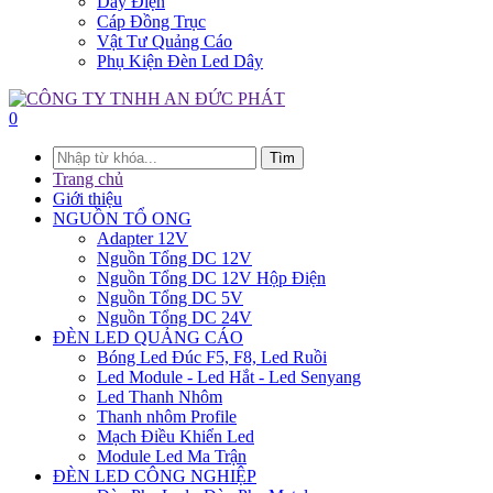
Dây Điện
Cáp Đồng Trục
Vật Tư Quảng Cáo
Phụ Kiện Đèn Led Dây
0
Tìm
Trang chủ
Giới thiệu
NGUỒN TỔ ONG
Adapter 12V
Nguồn Tổng DC 12V
Nguồn Tổng DC 12V Hộp Điện
Nguồn Tổng DC 5V
Nguồn Tổng DC 24V
ĐÈN LED QUẢNG CÁO
Bóng Led Đúc F5, F8, Led Ruồi
Led Module - Led Hắt - Led Senyang
Led Thanh Nhôm
Thanh nhôm Profile
Mạch Điều Khiển Led
Module Led Ma Trận
ĐÈN LED CÔNG NGHIỆP