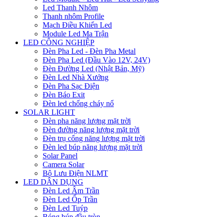
Led Thanh Nhôm
Thanh nhôm Profile
Mạch Điều Khiển Led
Module Led Ma Trận
LED CÔNG NGHIỆP
Đèn Pha Led - Đèn Pha Metal
Đèn Pha Led (Đầu Vào 12V, 24V)
Đèn Đường Led (Nhật Bản, Mỹ)
Đèn Led Nhà Xưởng
Đèn Pha Sạc Điện
Đèn Báo Exit
Đèn led chống cháy nổ
SOLAR LIGHT
Đèn pha năng lượng mặt trời
Đèn đường năng lượng mặt trời
Đèn trụ cổng năng lượng mặt trời
Đèn led búp năng lượng mặt trời
Solar Panel
Camera Solar
Bộ Lưu Điện NLMT
LED DÂN DỤNG
Đèn Led Âm Trần
Đèn Led Ốp Trần
Đèn Led Tuýp
Bóng búp đầu tròn