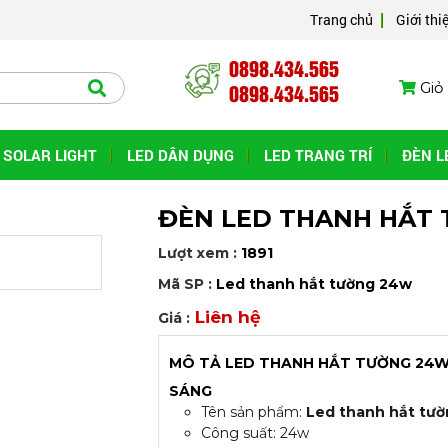
Trang chủ
Giới thi
0898.434.565
0898.434.565
Giỏ 
SOLAR LIGHT
LED DÂN DỤNG
LED TRANG TRÍ
ĐÈN L
ĐÈN LED THANH HẮT
Lượt xem :
1891
Mã SP :
Led thanh hắt tường 24w
Liên hệ
Giá :
MÔ TẢ LED THANH HẮT TƯỜNG 24W L
SÁNG
Tên sản phẩm:
Led thanh hắt tư
Công suất: 24w