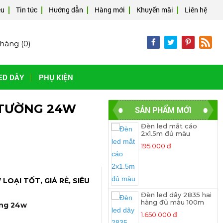
ệu
Tin tức
Hướng dẫn
Hàng mới
Khuyến mãi
Liên hệ
hàng (
0
)
ED DÂY
PHỤ KIỆN
 TƯỜNG 24W
SẢN PHẨM MỚI
Đèn led mắt cáo
2x1.5m đủ màu
195.000 đ
OẠI TỐT, GIÁ RẺ, SIÊU
Đèn led dây 2835 hai
hàng đủ màu 100m
ờng 24w
1.650.000 đ