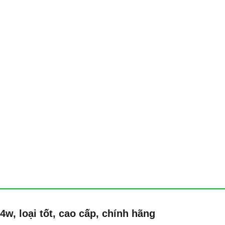
24w
,
loại t
ốt, cao cấp, chính hãng