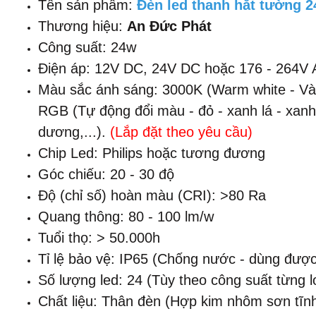
Tên sản phẩm:
Đèn led thanh hắt tường 
Thương hiệu:
An Đức Phát
Công suất: 24w
Điện áp: 12V DC, 24V DC hoặc 176 - 264V
Màu sắc ánh sáng: 3000K (Warm white - Vàng
RGB (Tự động đổi màu - đỏ - xanh lá - xan
dương,...).
(Lắp đặt theo yêu cầu)
Chip Led: Philips hoặc tương đương
Góc chiếu: 20 - 30 độ
Độ (chỉ số) hoàn màu (CRI): >80 Ra
Quang thông: 80 - 100 lm/w
Tuổi thọ: > 50.000h
Tỉ lệ bảo vệ: IP65 (Chống nước - dùng được 
Số lượng led: 24 (Tùy theo công suất từng l
Chất liệu: Thân đèn (Hợp kim nhôm sơn tĩn