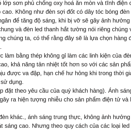
có lớp sơn phủ chống oxy hoá ăn mòn và tĩnh điện 
 cao. Không như đèn sợi đốt có dây tóc bóng đèn r
ngân để tăng độ sáng, khi bị vỡ sẽ gây ảnh hưởng
hung và đèn led thanh hắt tường nói riêng chúng v
g chúng ta, có thể rằng đây sẽ là lựa chọn hàng đ
a.
c làm bằng thép không gỉ làm các linh kiện của đ
cao, khả năng tản nhiệt tốt hơn so với các sản ph
u được va đập, hạn chế hư hỏng khi trong thời gi
h sử dụng.
p đặt theo yêu cầu của quý khách hàng). Ánh sáng
gây ra hiện tượng nhiễu cho sản phẩm điện tử và 
đèn khác., ánh sáng trung thực, không ảnh hưởng 
t sáng cao. Nhưng theo quy cách của các loại led t