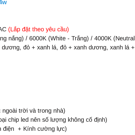
24w
 AC
(Lắp đặt theo yêu cầu)
 nắng) / 6000K (White - Trắng) / 4000K (Neutral 
h dương, đỏ + xanh lá, đỏ + xanh dương, xanh lá 
ngoài trời và trong nhà)
oại chip led nên số lượng không cố định)
h điện + Kính cường lực)