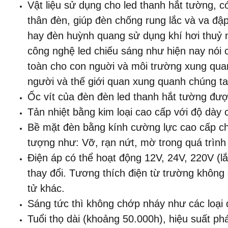
Vật liệu sử dụng cho led thanh hắt tường, 
thân đèn, giúp đèn chống rung lắc và va đập
hay đèn huỳnh quang sử dụng khí hơi thuỷ 
công nghệ led chiếu sáng như hiện nay nói c
toàn cho con nguời và môi trường xung quan
người và thế giới quan xung quanh chúng t
Ốc vít của đèn đèn led thanh hắt tường đượ
Tản nhiệt bằng kim loại cao cấp với độ dày 
Bề mặt đèn bằng kính cường lực cao cấp chị
tượng như: Vỡ, rạn nứt, mờ trong quá trìn
Điện áp có thể hoạt động 12V, 24V, 220V (lắ
thay đổi. Tương thích điện từ trường không 
tử khác.
Sáng tức thì không chớp nháy như các loại 
Tuổi thọ dài (khoảng 50.000h), hiệu suất phá