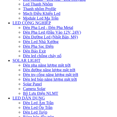
Led Thanh Nhôm
Thanh nhôm Profile
Mạch Điều Khiển Led
Module Led Ma Trận
LED CÔNG NGHIỆP
Đèn Pha Led - Đèn Pha Metal
Đèn Pha Led (Đầu Vào 12V, 24V)
Đèn Đường Led (Nhật Bản, Mỹ)
Đèn Led Nhà Xưởng
Đèn Pha Sạc Điện
Đèn Báo Exit
Đèn led chống cháy nổ
SOLAR LIGHT
Đèn pha năng lượng mặt trời
Đèn đường năng lượng mặt trời
Đèn trụ cổng năng lượng mặt trời
Đèn led búp năng lượng mặt trời
Solar Panel
Camera Solar
Bộ Lưu Điện NLMT
LED DÂN DỤNG
Đèn Led Âm Trần
Đèn Led Ốp Trần
Đèn Led Tuýp
Bóng búp đầu tròn