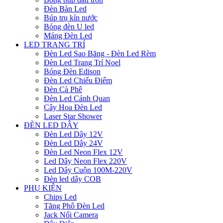
Đèn Bàn Led
Búp trụ kín nước
Bóng đèn U led
Máng Đèn Led
LED TRANG TRÍ
Đèn Led Sao Băng - Đèn Led Rèm
Đèn Led Trang Trí Noel
Bóng Đèn Edison
Đèn Led Chiếu Điểm
Đèn Cà Phê
Đèn Led Cảnh Quan
Cây Hoa Đèn Led
Laser Star Shower
ĐÈN LED DÂY
Đèn Led Dây 12V
Đèn Led Dây 24V
Đèn Led Neon Flex 12V
Led Dây Neon Flex 220V
Led Dây Cuộn 100M-220V
Đèn led dây COB
PHỤ KIỆN
Chips Led
Tăng Phô Đèn Led
Jack Nối Camera