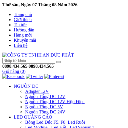
Thứ sáu, Ngày 07 Tháng 08 Năm 2026
Trang chủ
Giới thiệu
Tin tức
Hướng dẫn
Hàng mới
Khuyến mãi
Liên hệ
0898.434.565
0898.434.565
Giỏ hàng (
0
)
NGUỒN DC
Adapter 12V
Nguồn Tổng DC 12V
Nguồn Tổng DC 12V Hộp Điện
Nguồn Tổng DC 5V
Nguồn Tổng DC 24V
LED QUẢNG CÁO
Bóng Led Đúc F5, F8, Led Ruồi
Led Module - Led Hắt - Led Senyang