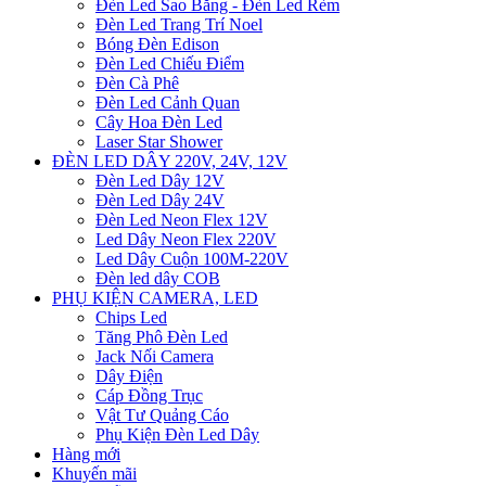
Đèn Led Sao Băng - Đèn Led Rèm
Đèn Led Trang Trí Noel
Bóng Đèn Edison
Đèn Led Chiếu Điểm
Đèn Cà Phê
Đèn Led Cảnh Quan
Cây Hoa Đèn Led
Laser Star Shower
ĐÈN LED DÂY 220V, 24V, 12V
Đèn Led Dây 12V
Đèn Led Dây 24V
Đèn Led Neon Flex 12V
Led Dây Neon Flex 220V
Led Dây Cuộn 100M-220V
Đèn led dây COB
PHỤ KIỆN CAMERA, LED
Chips Led
Tăng Phô Đèn Led
Jack Nối Camera
Dây Điện
Cáp Đồng Trục
Vật Tư Quảng Cáo
Phụ Kiện Đèn Led Dây
Hàng mới
Khuyến mãi