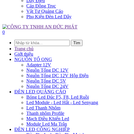
Dây Điện
Cáp Đồng Trục
Vật Tư Quảng Cáo
Phụ Kiện Đèn Led Dây
0
Tìm
Trang chủ
Giới thiệu
NGUỒN TỔ ONG
Adapter 12V
Nguồn Tổng DC 12V
Nguồn Tổng DC 12V Hộp Điện
Nguồn Tổng DC 5V
Nguồn Tổng DC 24V
ĐÈN LED QUẢNG CÁO
Bóng Led Đúc F5, F8, Led Ruồi
Led Module - Led Hắt - Led Senyang
Led Thanh Nhôm
Thanh nhôm Profile
Mạch Điều Khiển Led
Module Led Ma Trận
ĐÈN LED CÔNG NGHIỆP