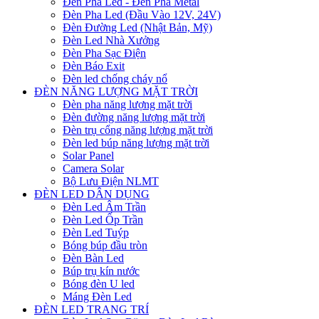
Đèn Pha Led - Đèn Pha Metal
Đèn Pha Led (Đầu Vào 12V, 24V)
Đèn Đường Led (Nhật Bản, Mỹ)
Đèn Led Nhà Xưởng
Đèn Pha Sạc Điện
Đèn Báo Exit
Đèn led chống cháy nổ
ĐÈN NĂNG LƯỢNG MẶT TRỜI
Đèn pha năng lượng mặt trời
Đèn đường năng lượng mặt trời
Đèn trụ cổng năng lượng mặt trời
Đèn led búp năng lượng mặt trời
Solar Panel
Camera Solar
Bộ Lưu Điện NLMT
ĐÈN LED DÂN DỤNG
Đèn Led Âm Trần
Đèn Led Ốp Trần
Đèn Led Tuýp
Bóng búp đầu tròn
Đèn Bàn Led
Búp trụ kín nước
Bóng đèn U led
Máng Đèn Led
ĐÈN LED TRANG TRÍ