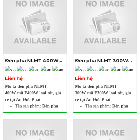
Đèn pha NLMT 400W
Đèn pha NLMT 300W
mã F400W
mã F300W
Xem thêm ảnh
Xem thêm ảnh
Liên hệ
Liên hệ
Mô tả đèn pha NLMT
Mô tả đèn pha NLMT
400W mã F400W loại tốt, giá
300W mã F300W loại tốt, giá
rẻ tại An Đức Phát
rẻ tại An Đức Phát
Tên sản phẩm:
Đèn pha
Tên sản phẩm:
Đèn pha
NLMT 400W mã F400W
NLMT 300W mã F300W
Mã sản phẩm:
F400W
Mã sản phẩm:
F300W
Công suất:
400W
Công suất:
300W
Chip led: 828 led 3030
Chip led: 608 led 3030
osram
osram