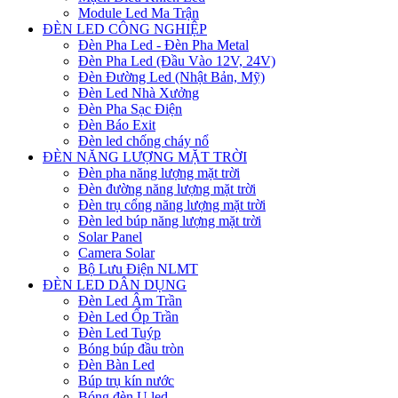
Module Led Ma Trận
ĐÈN LED CÔNG NGHIỆP
Đèn Pha Led - Đèn Pha Metal
Đèn Pha Led (Đầu Vào 12V, 24V)
Đèn Đường Led (Nhật Bản, Mỹ)
Đèn Led Nhà Xưởng
Đèn Pha Sạc Điện
Đèn Báo Exit
Đèn led chống cháy nổ
ĐÈN NĂNG LƯỢNG MẶT TRỜI
Đèn pha năng lượng mặt trời
Đèn đường năng lượng mặt trời
Đèn trụ cổng năng lượng mặt trời
Đèn led búp năng lượng mặt trời
Solar Panel
Camera Solar
Bộ Lưu Điện NLMT
ĐÈN LED DÂN DỤNG
Đèn Led Âm Trần
Đèn Led Ốp Trần
Đèn Led Tuýp
Bóng búp đầu tròn
Đèn Bàn Led
Búp trụ kín nước
Bóng đèn U led