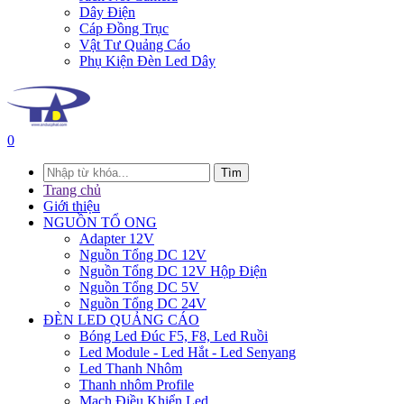
Dây Điện
Cáp Đồng Trục
Vật Tư Quảng Cáo
Phụ Kiện Đèn Led Dây
0
Tìm
Trang chủ
Giới thiệu
NGUỒN TỔ ONG
Adapter 12V
Nguồn Tổng DC 12V
Nguồn Tổng DC 12V Hộp Điện
Nguồn Tổng DC 5V
Nguồn Tổng DC 24V
ĐÈN LED QUẢNG CÁO
Bóng Led Đúc F5, F8, Led Ruồi
Led Module - Led Hắt - Led Senyang
Led Thanh Nhôm
Thanh nhôm Profile
Mạch Điều Khiển Led