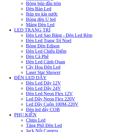
Bóng búp đầu tròn
Đèn Bàn Led
Búp trụ kín nước
Bóng đèn U led
Máng Đèn Led
LED TRANG TRÍ
Đèn Led Sao Băng - Đèn Led Rèm
Đèn Led Trang Trí Noel
Bóng Đèn Edison
Đèn Led Chiếu Điểm
Đèn Cà Phê
Đèn Led Cảnh Quan
Cây Hoa Đèn Led
Laser Star Shower
ĐÈN LED DÂY
Đèn Led Dây 12V
Đèn Led Dây 24V
Đèn Led Neon Flex 12V
Led Dây Neon Flex 220V
Led Dây Cuộn 100M-220V
Đèn led dây COB
PHỤ KIỆN
Chips Led
Tăng Phô Đèn Led
Jack Nối Camera