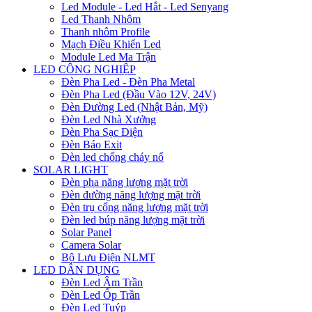
Led Module - Led Hắt - Led Senyang
Led Thanh Nhôm
Thanh nhôm Profile
Mạch Điều Khiển Led
Module Led Ma Trận
LED CÔNG NGHIỆP
Đèn Pha Led - Đèn Pha Metal
Đèn Pha Led (Đầu Vào 12V, 24V)
Đèn Đường Led (Nhật Bản, Mỹ)
Đèn Led Nhà Xưởng
Đèn Pha Sạc Điện
Đèn Báo Exit
Đèn led chống cháy nổ
SOLAR LIGHT
Đèn pha năng lượng mặt trời
Đèn đường năng lượng mặt trời
Đèn trụ cổng năng lượng mặt trời
Đèn led búp năng lượng mặt trời
Solar Panel
Camera Solar
Bộ Lưu Điện NLMT
LED DÂN DỤNG
Đèn Led Âm Trần
Đèn Led Ốp Trần
Đèn Led Tuýp