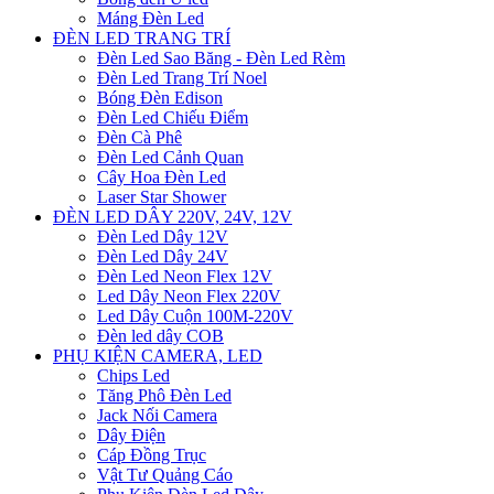
Máng Đèn Led
ĐÈN LED TRANG TRÍ
Đèn Led Sao Băng - Đèn Led Rèm
Đèn Led Trang Trí Noel
Bóng Đèn Edison
Đèn Led Chiếu Điểm
Đèn Cà Phê
Đèn Led Cảnh Quan
Cây Hoa Đèn Led
Laser Star Shower
ĐÈN LED DÂY 220V, 24V, 12V
Đèn Led Dây 12V
Đèn Led Dây 24V
Đèn Led Neon Flex 12V
Led Dây Neon Flex 220V
Led Dây Cuộn 100M-220V
Đèn led dây COB
PHỤ KIỆN CAMERA, LED
Chips Led
Tăng Phô Đèn Led
Jack Nối Camera
Dây Điện
Cáp Đồng Trục
Vật Tư Quảng Cáo