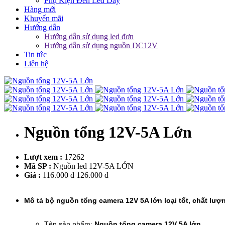
Phụ Kiện Đèn Led Dây
Hàng mới
Khuyến mãi
Hướng dẫn
Hướng dẫn sử dụng led đơn
Hướng dẫn sử dụng nguồn DC12V
Tin tức
Liên hệ
Nguồn tổng 12V-5A Lớn
Lượt xem :
17262
Mã SP :
Nguồn led 12V-5A LỚN
Giá :
116.000 đ
126.000 đ
Mô tả bộ nguồn tổng camera 12V 5A lớn loại tốt, chất lượ
Tên sản phẩm:
Nguồn tổng camera 12V 5A lớn