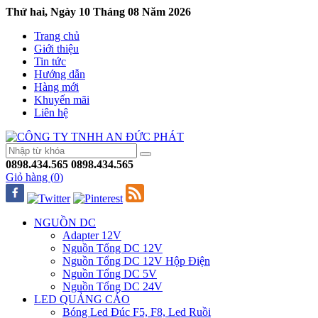
Thứ hai, Ngày 10 Tháng 08 Năm 2026
Trang chủ
Giới thiệu
Tin tức
Hướng dẫn
Hàng mới
Khuyến mãi
Liên hệ
0898.434.565
0898.434.565
Giỏ hàng (
0
)
NGUỒN DC
Adapter 12V
Nguồn Tổng DC 12V
Nguồn Tổng DC 12V Hộp Điện
Nguồn Tổng DC 5V
Nguồn Tổng DC 24V
LED QUẢNG CÁO
Bóng Led Đúc F5, F8, Led Ruồi