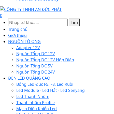
0
Tìm
Trang chủ
Giới thiệu
NGUỒN TỔ ONG
Adapter 12V
Nguồn Tổng DC 12V
Nguồn Tổng DC 12V Hộp Điện
Nguồn Tổng DC 5V
Nguồn Tổng DC 24V
ĐÈN LED QUẢNG CÁO
Bóng Led Đúc F5, F8, Led Ruồi
Led Module - Led Hắt - Led Senyang
Led Thanh Nhôm
Thanh nhôm Profile
Mạch Điều Khiển Led