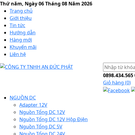
Thứ năm, Ngày 06 Tháng 08 Năm 2026
Trang chủ
Giới thiệu
Tin tức
Hướng dẫn
Hàng mới
Khuyến mãi
Liên hệ
0898.434.565
Giỏ hàng (
0
)
NGUỒN DC
Adapter 12V
Nguồn Tổng DC 12V
Nguồn Tổng DC 12V Hộp Điện
Nguồn Tổng DC 5V
Nguồn Tổng DC 24V