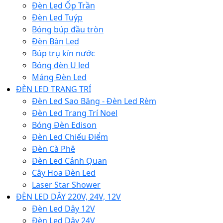
Đèn Led Ốp Trần
Đèn Led Tuýp
Bóng búp đầu tròn
Đèn Bàn Led
Búp trụ kín nước
Bóng đèn U led
Máng Đèn Led
ĐÈN LED TRANG TRÍ
Đèn Led Sao Băng - Đèn Led Rèm
Đèn Led Trang Trí Noel
Bóng Đèn Edison
Đèn Led Chiếu Điểm
Đèn Cà Phê
Đèn Led Cảnh Quan
Cây Hoa Đèn Led
Laser Star Shower
ĐÈN LED DÂY 220V, 24V, 12V
Đèn Led Dây 12V
Đèn Led Dây 24V