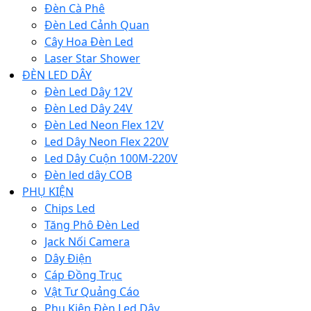
Đèn Cà Phê
Đèn Led Cảnh Quan
Cây Hoa Đèn Led
Laser Star Shower
ĐÈN LED DÂY
Đèn Led Dây 12V
Đèn Led Dây 24V
Đèn Led Neon Flex 12V
Led Dây Neon Flex 220V
Led Dây Cuộn 100M-220V
Đèn led dây COB
PHỤ KIỆN
Chips Led
Tăng Phô Đèn Led
Jack Nối Camera
Dây Điện
Cáp Đồng Trục
Vật Tư Quảng Cáo
Phụ Kiện Đèn Led Dây