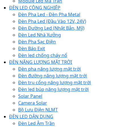
Module Led Ma Trận
ĐÈN LED CÔNG NGHIỆP
Đèn Pha Led - Đèn Pha Metal
Đèn Pha Led (Đầu Vào 12V, 24V)
Đèn Đường Led (Nhật Bản, Mỹ)
Đèn Led Nhà Xưởng
Đèn Pha Sạc Điện
Đèn Báo Exit
Đèn led chống cháy nổ
ĐÈN NĂNG LƯỢNG MẶT TRỜI
Đèn pha năng lượng mặt trời
Đèn đường năng lượng mặt trời
Đèn trụ cổng năng lượng mặt trời
Đèn led búp năng lượng mặt trời
Solar Panel
Camera Solar
Bộ Lưu Điện NLMT
ĐÈN LED DÂN DỤNG
Đèn Led Âm Trần