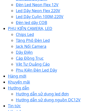
Đèn Led Neon Flex 12V
Led Dây Neon Flex 220V
Led Dây Cuộn 100M-220V
Đèn led dây COB
PHỤ KIỆN CAMERA, LED
Chips Led
Tăng Phô Đèn Led
Jack Nối Camera
Dây Điện
Cáp Đồng Trục
Vật Tư Quảng Cáo
Phụ Kiện Đèn Led Dây
Hàng mới
Khuyến mãi
Hướng dẫn
Hướng dẫn sử dụng led đơn
Hướng dẫn sử dụng nguồn DC12V
Tin tức