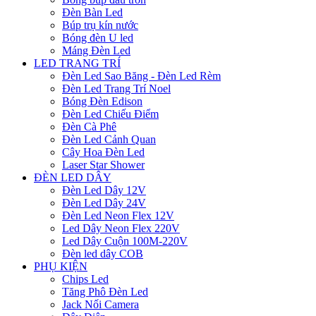
Đèn Bàn Led
Búp trụ kín nước
Bóng đèn U led
Máng Đèn Led
LED TRANG TRÍ
Đèn Led Sao Băng - Đèn Led Rèm
Đèn Led Trang Trí Noel
Bóng Đèn Edison
Đèn Led Chiếu Điểm
Đèn Cà Phê
Đèn Led Cảnh Quan
Cây Hoa Đèn Led
Laser Star Shower
ĐÈN LED DÂY
Đèn Led Dây 12V
Đèn Led Dây 24V
Đèn Led Neon Flex 12V
Led Dây Neon Flex 220V
Led Dây Cuộn 100M-220V
Đèn led dây COB
PHỤ KIỆN
Chips Led
Tăng Phô Đèn Led
Jack Nối Camera