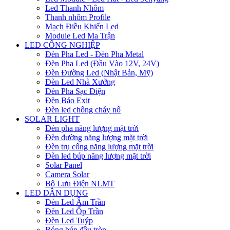
Led Thanh Nhôm
Thanh nhôm Profile
Mạch Điều Khiển Led
Module Led Ma Trận
LED CÔNG NGHIỆP
Đèn Pha Led - Đèn Pha Metal
Đèn Pha Led (Đầu Vào 12V, 24V)
Đèn Đường Led (Nhật Bản, Mỹ)
Đèn Led Nhà Xưởng
Đèn Pha Sạc Điện
Đèn Báo Exit
Đèn led chống cháy nổ
SOLAR LIGHT
Đèn pha năng lượng mặt trời
Đèn đường năng lượng mặt trời
Đèn trụ cổng năng lượng mặt trời
Đèn led búp năng lượng mặt trời
Solar Panel
Camera Solar
Bộ Lưu Điện NLMT
LED DÂN DỤNG
Đèn Led Âm Trần
Đèn Led Ốp Trần
Đèn Led Tuýp
Bóng búp đầu tròn