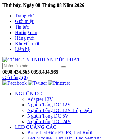
Thứ bảy, Ngày 08 Tháng 08 Năm 2026
Trang chủ
Giới thiệu
Tin tức
Hướng dẫn
Hàng mới
Khuyến mãi
Liên hệ
0898.434.565
0898.434.565
Giỏ hàng (
0
)
NGUỒN DC
Adapter 12V
Nguồn Tổng DC 12V
Nguồn Tổng DC 12V Hộp Điện
Nguồn Tổng DC 5V
Nguồn Tổng DC 24V
LED QUẢNG CÁO
Bóng Led Đúc F5, F8, Led Ruồi
Led Module - Led Hắt - Led Senyang