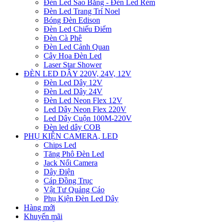
Đèn Led Sao Băng - Đèn Led Rèm
Đèn Led Trang Trí Noel
Bóng Đèn Edison
Đèn Led Chiếu Điểm
Đèn Cà Phê
Đèn Led Cảnh Quan
Cây Hoa Đèn Led
Laser Star Shower
ĐÈN LED DÂY 220V, 24V, 12V
Đèn Led Dây 12V
Đèn Led Dây 24V
Đèn Led Neon Flex 12V
Led Dây Neon Flex 220V
Led Dây Cuộn 100M-220V
Đèn led dây COB
PHỤ KIỆN CAMERA, LED
Chips Led
Tăng Phô Đèn Led
Jack Nối Camera
Dây Điện
Cáp Đồng Trục
Vật Tư Quảng Cáo
Phụ Kiện Đèn Led Dây
Hàng mới
Khuyến mãi