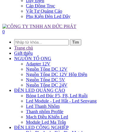
Dây Điện
Cáp Đồng Trục
Vật Tư Quảng Cáo
Phụ Kiện Đèn Led Dây
0
Tìm
Trang chủ
Giới thiệu
NGUỒN TỔ ONG
Adapter 12V
Nguồn Tổng DC 12V
Nguồn Tổng DC 12V Hộp Điện
Nguồn Tổng DC 5V
Nguồn Tổng DC 24V
ĐÈN LED QUẢNG CÁO
Bóng Led Đúc F5, F8, Led Ruồi
Led Module - Led Hắt - Led Senyang
Led Thanh Nhôm
Thanh nhôm Profile
Mạch Điều Khiển Led
Module Led Ma Trận
ĐÈN LED CÔNG NGHIỆP