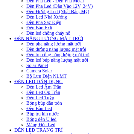
Đèn Pha Led - Đèn Pha Metal
Đèn Pha Led (Đầu Vào 12V, 24V)
Đèn Đường Led (Nhật Bản, Mỹ)
Đèn Led Nhà Xưởng
Đèn Pha Sạc Điện
Đèn Báo Exit
Đèn led chống cháy nổ
ĐÈN NĂNG LƯỢNG MẶT TRỜI
Đèn pha năng lượng mặt trời
Đèn đường năng lượng mặt trời
Đèn trụ cổng năng lượng mặt trời
Đèn led búp năng lượng mặt trời
Solar Panel
Camera Solar
Bộ Lưu Điện NLMT
ĐÈN LED DÂN DỤNG
Đèn Led Âm Trần
Đèn Led Ốp Trần
Đèn Led Tuýp
Bóng búp đầu tròn
Đèn Bàn Led
Búp trụ kín nước
Bóng đèn U led
Máng Đèn Led
ĐÈN LED TRANG TRÍ