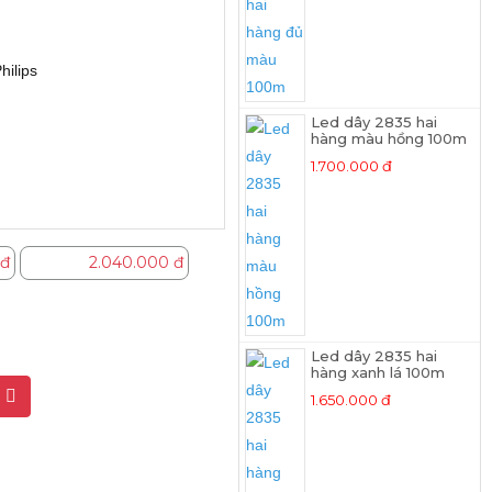
hilips
Led dây 2835 hai
hàng màu hồng 100m
1.700.000 đ
 đ
2.040.000 đ
Led dây 2835 hai
hàng xanh lá 100m
g
1.650.000 đ