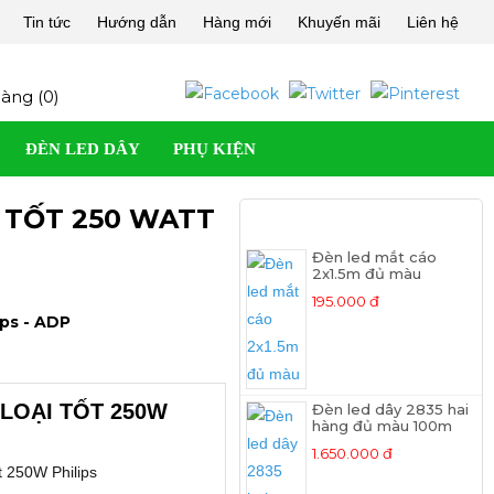
Tin tức
Hướng dẫn
Hàng mới
Khuyến mãi
Liên hệ
àng (
0
)
ĐÈN LED DÂY
PHỤ KIỆN
 TỐT 250 WATT
SẢN PHẨM MỚI
Đèn led mắt cáo
2x1.5m đủ màu
195.000 đ
ps - ADP
LOẠI TỐT 250W
Đèn led dây 2835 hai
hàng đủ màu 100m
1.650.000 đ
 250W Philips