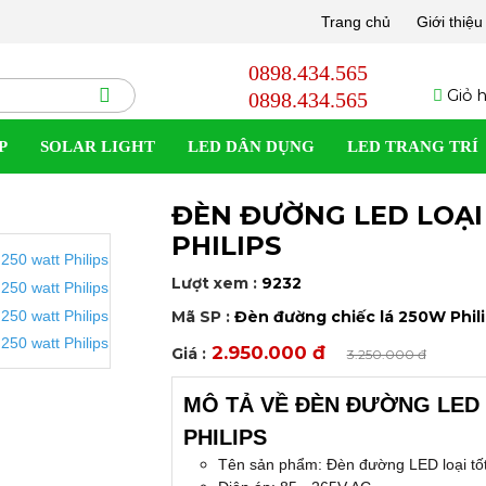
Trang chủ
Giới thiệu
0898.434.565
Giỏ h
0898.434.565
P
SOLAR LIGHT
LED DÂN DỤNG
LED TRANG TRÍ
ĐÈN ĐƯỜNG LED LOẠI
9%
PHILIPS
Lượt xem :
9232
Mã SP :
Đèn đường chiếc lá 250W Phili
2.950.000 đ
Giá :
3.250.000 đ
MÔ TẢ VỀ ĐÈN ĐƯỜNG LED 
PHILIPS
Tên sản phẩm: Đèn đường LED loại tốt