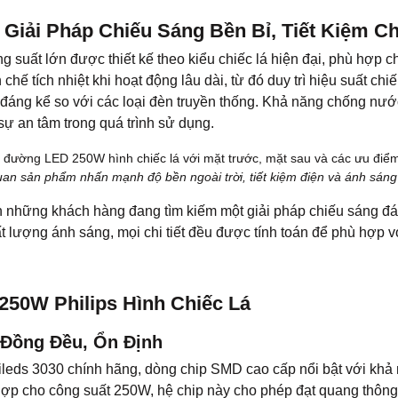
Giải Pháp Chiếu Sáng Bền Bỉ, Tiết Kiệm C
suất lớn được thiết kế theo kiểu chiếc lá hiện đại, phù hợp c
ế tích nhiệt khi hoạt động lâu dài, từ đó duy trì hiệu suất chi
g đáng kể so với các loại đèn truyền thống. Khả năng chống nước
sự an tâm trong quá trình sử dụng.
an sản phẩm nhấn mạnh độ bền ngoài trời, tiết kiệm điện và ánh sáng
những khách hàng đang tìm kiếm một giải pháp chiếu sáng đáng
hất lượng ánh sáng, mọi chi tiết đều được tính toán để phù hợp
250W Philips Hình Chiếc Lá
 Đồng Đều, Ổn Định
ileds 3030 chính hãng, dòng chip SMD cao cấp nổi bật với khả 
 hợp cho công suất 250W, hệ chip này cho phép đạt quang thôn