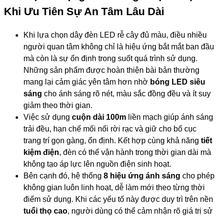
Khi Ưu Tiên Sự An Tâm Lâu Dài
Khi lựa chọn dây đèn LED rễ cây đủ màu, điều nhiều
người quan tâm không chỉ là hiệu ứng bắt mắt ban đầu
mà còn là sự ổn định trong suốt quá trình sử dụng.
Những sản phẩm được hoàn thiện bài bản thường
mang lại cảm giác yên tâm hơn nhờ
bóng LED siêu
sáng
cho ánh sáng rõ nét, màu sắc đồng đều và ít suy
giảm theo thời gian.
Việc sử dụng
cuộn dài 100m
liền mạch giúp ánh sáng
trải đều, hạn chế mối nối rời rạc và giữ cho bố cục
trang trí gọn gàng, ổn định. Kết hợp cùng khả năng
tiết
kiệm điện
, đèn có thể vận hành trong thời gian dài mà
không tạo áp lực lên nguồn điện sinh hoạt.
Bên cạnh đó, hệ thống
8 hiệu ứng ánh sáng
cho phép
không gian luôn linh hoạt, dễ làm mới theo từng thời
điểm sử dụng. Khi các yếu tố này được duy trì trên nền
tuổi thọ cao
, người dùng có thể cảm nhận rõ giá trị sử