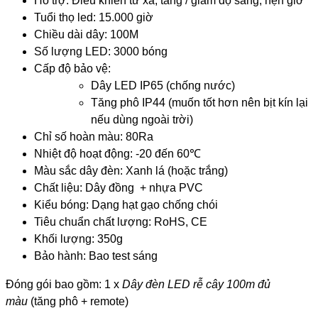
Hỗ trợ: Điều khiển từ xa, tăng / giảm độ sáng, hẹn giờ
Tuổi thọ led: 15.000 giờ
Chiều dài dây: 100M
Số lượng LED: 3000 bóng
Cấp độ bảo vệ:
Dây LED IP65 (chống nước)
Tăng phô IP44 (muốn tốt hơn nên bịt kín lại
nếu dùng ngoài trời)
Chỉ số hoàn màu: 80Ra
Nhiệt độ hoạt động: -20 đến 60℃
Màu sắc dây đèn: Xanh lá (hoặc trắng)
Chất liệu: Dây đồng + nhựa PVC
Kiểu bóng: Dạng hạt gạo chống chói
Tiêu chuẩn chất lượng: RoHS, CE
Khối lượng: 350g
Bảo hành: Bao test sáng
Đóng gói bao gồm: 1 x
Dây đèn LED rễ cây 100m đủ
màu
(tăng phô + remote)