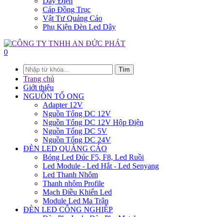
Dây Điện
Cáp Đồng Trục
Vật Tư Quảng Cáo
Phụ Kiện Đèn Led Dây
0
Tìm
Trang chủ
Giới thiệu
NGUỒN TỔ ONG
Adapter 12V
Nguồn Tổng DC 12V
Nguồn Tổng DC 12V Hộp Điện
Nguồn Tổng DC 5V
Nguồn Tổng DC 24V
ĐÈN LED QUẢNG CÁO
Bóng Led Đúc F5, F8, Led Ruồi
Led Module - Led Hắt - Led Senyang
Led Thanh Nhôm
Thanh nhôm Profile
Mạch Điều Khiển Led
Module Led Ma Trận
ĐÈN LED CÔNG NGHIỆP