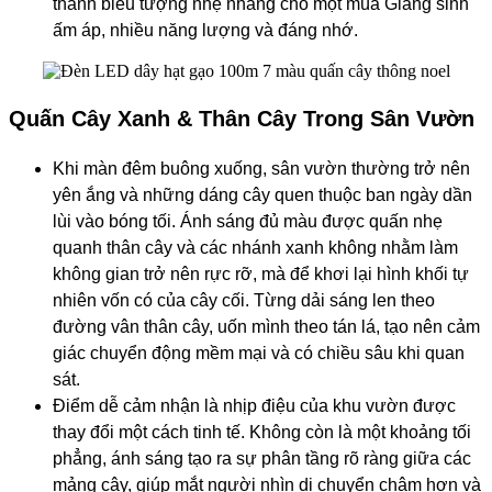
thành biểu tượng nhẹ nhàng cho một mùa Giáng sinh
ấm áp, nhiều năng lượng và đáng nhớ.
Quấn Cây Xanh & Thân Cây Trong Sân Vườn
Khi màn đêm buông xuống, sân vườn thường trở nên
yên ắng và những dáng cây quen thuộc ban ngày dần
lùi vào bóng tối. Ánh sáng đủ màu được quấn nhẹ
quanh thân cây và các nhánh xanh không nhằm làm
không gian trở nên rực rỡ, mà để khơi lại hình khối tự
nhiên vốn có của cây cối. Từng dải sáng len theo
đường vân thân cây, uốn mình theo tán lá, tạo nên cảm
giác chuyển động mềm mại và có chiều sâu khi quan
sát.
Điểm dễ cảm nhận là nhịp điệu của khu vườn được
thay đổi một cách tinh tế. Không còn là một khoảng tối
phẳng, ánh sáng tạo ra sự phân tầng rõ ràng giữa các
mảng cây, giúp mắt người nhìn di chuyển chậm hơn và