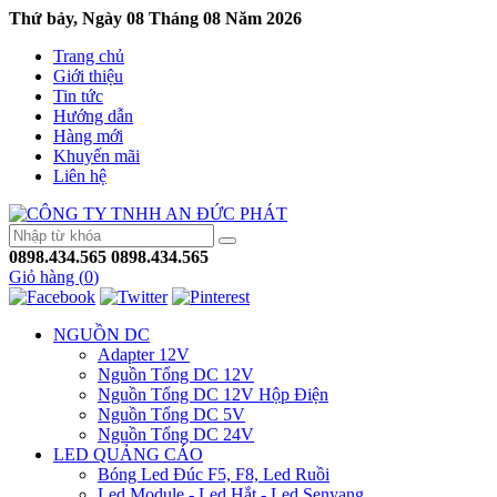
Thứ bảy, Ngày 08 Tháng 08 Năm 2026
Trang chủ
Giới thiệu
Tin tức
Hướng dẫn
Hàng mới
Khuyến mãi
Liên hệ
0898.434.565
0898.434.565
Giỏ hàng (
0
)
NGUỒN DC
Adapter 12V
Nguồn Tổng DC 12V
Nguồn Tổng DC 12V Hộp Điện
Nguồn Tổng DC 5V
Nguồn Tổng DC 24V
LED QUẢNG CÁO
Bóng Led Đúc F5, F8, Led Ruồi
Led Module - Led Hắt - Led Senyang