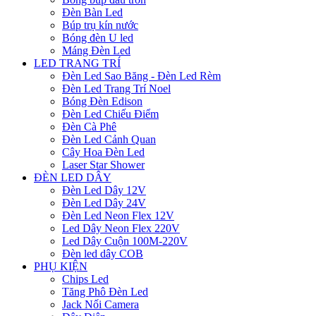
Đèn Bàn Led
Búp trụ kín nước
Bóng đèn U led
Máng Đèn Led
LED TRANG TRÍ
Đèn Led Sao Băng - Đèn Led Rèm
Đèn Led Trang Trí Noel
Bóng Đèn Edison
Đèn Led Chiếu Điểm
Đèn Cà Phê
Đèn Led Cảnh Quan
Cây Hoa Đèn Led
Laser Star Shower
ĐÈN LED DÂY
Đèn Led Dây 12V
Đèn Led Dây 24V
Đèn Led Neon Flex 12V
Led Dây Neon Flex 220V
Led Dây Cuộn 100M-220V
Đèn led dây COB
PHỤ KIỆN
Chips Led
Tăng Phô Đèn Led
Jack Nối Camera