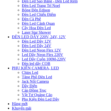
Đèn Led Sao Băng - Đèn Led Rèm
Đèn Led Trang Trí Noel
Bóng Đèn Edison
Đèn Led Chiếu Điểm
Đèn Cà Phê
Đèn Led Cảnh Quan
Cây Hoa Đèn Led
Laser Star Shower
ĐÈN LED DÂY 220V, 24V, 12V
Đèn Led Dây 12V
Đèn Led Dây 24V
Đèn Led Neon Flex 12V
Led Dây Neon Flex 220V
Led Dây Cuộn 100M-220V
Đèn led dây COB
PHỤ KIỆN CAMERA, LED
Chips Led
Tăng Phô Đèn Led
Jack Nối Camera
Dây Điện
Cáp Đồng Trục
Vật Tư Quảng Cáo
Phụ Kiện Đèn Led Dây
Hàng mới
Khuyến mãi