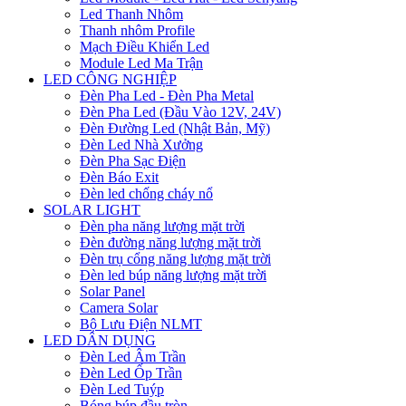
Led Thanh Nhôm
Thanh nhôm Profile
Mạch Điều Khiển Led
Module Led Ma Trận
LED CÔNG NGHIỆP
Đèn Pha Led - Đèn Pha Metal
Đèn Pha Led (Đầu Vào 12V, 24V)
Đèn Đường Led (Nhật Bản, Mỹ)
Đèn Led Nhà Xưởng
Đèn Pha Sạc Điện
Đèn Báo Exit
Đèn led chống cháy nổ
SOLAR LIGHT
Đèn pha năng lượng mặt trời
Đèn đường năng lượng mặt trời
Đèn trụ cổng năng lượng mặt trời
Đèn led búp năng lượng mặt trời
Solar Panel
Camera Solar
Bộ Lưu Điện NLMT
LED DÂN DỤNG
Đèn Led Âm Trần
Đèn Led Ốp Trần
Đèn Led Tuýp
Bóng búp đầu tròn