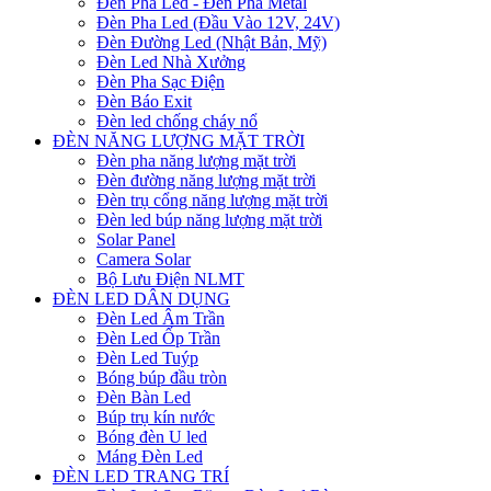
Đèn Pha Led - Đèn Pha Metal
Đèn Pha Led (Đầu Vào 12V, 24V)
Đèn Đường Led (Nhật Bản, Mỹ)
Đèn Led Nhà Xưởng
Đèn Pha Sạc Điện
Đèn Báo Exit
Đèn led chống cháy nổ
ĐÈN NĂNG LƯỢNG MẶT TRỜI
Đèn pha năng lượng mặt trời
Đèn đường năng lượng mặt trời
Đèn trụ cổng năng lượng mặt trời
Đèn led búp năng lượng mặt trời
Solar Panel
Camera Solar
Bộ Lưu Điện NLMT
ĐÈN LED DÂN DỤNG
Đèn Led Âm Trần
Đèn Led Ốp Trần
Đèn Led Tuýp
Bóng búp đầu tròn
Đèn Bàn Led
Búp trụ kín nước
Bóng đèn U led
Máng Đèn Led
ĐÈN LED TRANG TRÍ