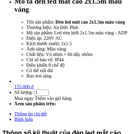
Mô tả đèn led mắt cáo 2x1.5m màu
vàng
Tên sản phẩm:
Đèn led mắt cáo 2x1.5m màu vàng
Thương hiệu: An Đức Phát
Mã sản phẩm: Led rèm lưới 2x1.5m màu vàng - ADP
Điện áp: 220V AC
Kích thước (mét): 2x1.5
Ánh sáng: Màu vàng
Chất liệu: Vỏ nhựa + lõi dây nhôm
Chỉ số bảo vệ: IP44
Điều khiển 8 chế độ
Có thể nối dài
Bao test sáng
155.000 đ
Số lượng:
Mua ngay
Thêm vào giỏ hàng
Xem sản phẩm trên:
Thông tin chi tiết
Bình luận
​Thông số kỹ thuật của đèn led mắt cáo