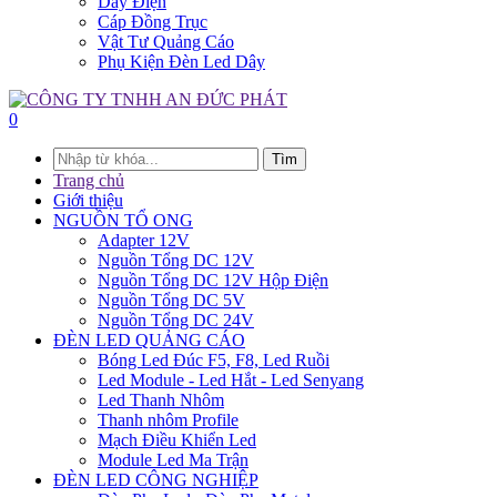
Dây Điện
Cáp Đồng Trục
Vật Tư Quảng Cáo
Phụ Kiện Đèn Led Dây
0
Tìm
Trang chủ
Giới thiệu
NGUỒN TỔ ONG
Adapter 12V
Nguồn Tổng DC 12V
Nguồn Tổng DC 12V Hộp Điện
Nguồn Tổng DC 5V
Nguồn Tổng DC 24V
ĐÈN LED QUẢNG CÁO
Bóng Led Đúc F5, F8, Led Ruồi
Led Module - Led Hắt - Led Senyang
Led Thanh Nhôm
Thanh nhôm Profile
Mạch Điều Khiển Led
Module Led Ma Trận
ĐÈN LED CÔNG NGHIỆP