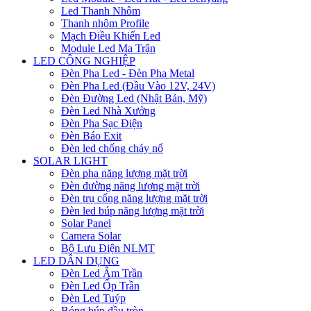
Led Thanh Nhôm
Thanh nhôm Profile
Mạch Điều Khiển Led
Module Led Ma Trận
LED CÔNG NGHIỆP
Đèn Pha Led - Đèn Pha Metal
Đèn Pha Led (Đầu Vào 12V, 24V)
Đèn Đường Led (Nhật Bản, Mỹ)
Đèn Led Nhà Xưởng
Đèn Pha Sạc Điện
Đèn Báo Exit
Đèn led chống cháy nổ
SOLAR LIGHT
Đèn pha năng lượng mặt trời
Đèn đường năng lượng mặt trời
Đèn trụ cổng năng lượng mặt trời
Đèn led búp năng lượng mặt trời
Solar Panel
Camera Solar
Bộ Lưu Điện NLMT
LED DÂN DỤNG
Đèn Led Âm Trần
Đèn Led Ốp Trần
Đèn Led Tuýp
Bóng búp đầu tròn