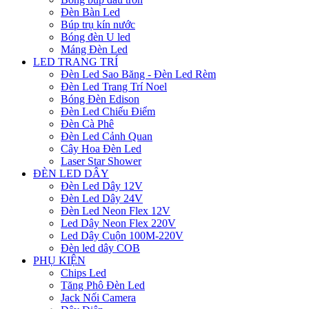
Đèn Bàn Led
Búp trụ kín nước
Bóng đèn U led
Máng Đèn Led
LED TRANG TRÍ
Đèn Led Sao Băng - Đèn Led Rèm
Đèn Led Trang Trí Noel
Bóng Đèn Edison
Đèn Led Chiếu Điểm
Đèn Cà Phê
Đèn Led Cảnh Quan
Cây Hoa Đèn Led
Laser Star Shower
ĐÈN LED DÂY
Đèn Led Dây 12V
Đèn Led Dây 24V
Đèn Led Neon Flex 12V
Led Dây Neon Flex 220V
Led Dây Cuộn 100M-220V
Đèn led dây COB
PHỤ KIỆN
Chips Led
Tăng Phô Đèn Led
Jack Nối Camera