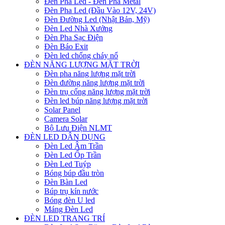
Đèn Pha Led - Đèn Pha Metal
Đèn Pha Led (Đầu Vào 12V, 24V)
Đèn Đường Led (Nhật Bản, Mỹ)
Đèn Led Nhà Xưởng
Đèn Pha Sạc Điện
Đèn Báo Exit
Đèn led chống cháy nổ
ĐÈN NĂNG LƯỢNG MẶT TRỜI
Đèn pha năng lượng mặt trời
Đèn đường năng lượng mặt trời
Đèn trụ cổng năng lượng mặt trời
Đèn led búp năng lượng mặt trời
Solar Panel
Camera Solar
Bộ Lưu Điện NLMT
ĐÈN LED DÂN DỤNG
Đèn Led Âm Trần
Đèn Led Ốp Trần
Đèn Led Tuýp
Bóng búp đầu tròn
Đèn Bàn Led
Búp trụ kín nước
Bóng đèn U led
Máng Đèn Led
ĐÈN LED TRANG TRÍ