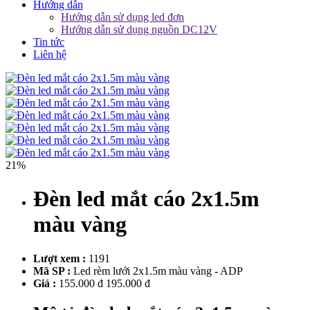
Hướng dẫn
Hướng dẫn sử dụng led đơn
Hướng dẫn sử dụng nguồn DC12V
Tin tức
Liên hệ
21%
Đèn led mắt cáo 2x1.5m
màu vàng
Lượt xem :
1191
Mã SP :
Led rèm lưới 2x1.5m màu vàng - ADP
Giá :
155.000 đ
195.000 đ