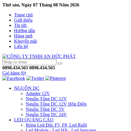
Thứ sáu, Ngày 07 Tháng 08 Năm 2026
Trang chủ
Giới thiệu
Tin tức
Hướng dẫn
Hàng mới
Khuyến mãi
Liên hệ
0898.434.565
0898.434.565
Giỏ hàng (
0
)
NGUỒN DC
Adapter 12V
Nguồn Tổng DC 12V
Nguồn Tổng DC 12V Hộp Điện
Nguồn Tổng DC 5V
Nguồn Tổng DC 24V
LED QUẢNG CÁO
Bóng Led Đúc F5, F8, Led Ruồi
Led Module - Led Hắt - Led Senyang