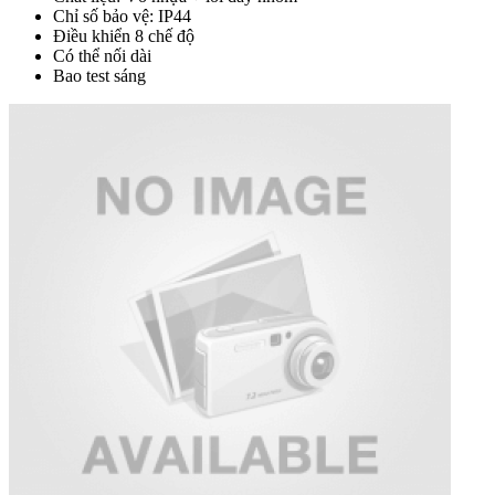
Chỉ số bảo vệ: IP44
Điều khiển 8 chế độ
Có thể nối dài
Bao test sáng