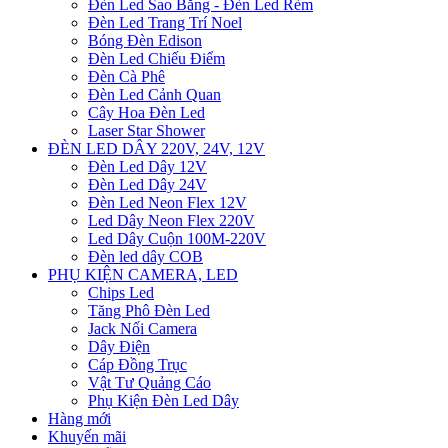
Đèn Led Sao Băng - Đèn Led Rèm
Đèn Led Trang Trí Noel
Bóng Đèn Edison
Đèn Led Chiếu Điểm
Đèn Cà Phê
Đèn Led Cảnh Quan
Cây Hoa Đèn Led
Laser Star Shower
ĐÈN LED DÂY 220V, 24V, 12V
Đèn Led Dây 12V
Đèn Led Dây 24V
Đèn Led Neon Flex 12V
Led Dây Neon Flex 220V
Led Dây Cuộn 100M-220V
Đèn led dây COB
PHỤ KIỆN CAMERA, LED
Chips Led
Tăng Phô Đèn Led
Jack Nối Camera
Dây Điện
Cáp Đồng Trục
Vật Tư Quảng Cáo
Phụ Kiện Đèn Led Dây
Hàng mới
Khuyến mãi