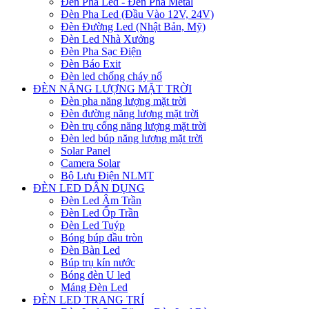
Đèn Pha Led - Đèn Pha Metal
Đèn Pha Led (Đầu Vào 12V, 24V)
Đèn Đường Led (Nhật Bản, Mỹ)
Đèn Led Nhà Xưởng
Đèn Pha Sạc Điện
Đèn Báo Exit
Đèn led chống cháy nổ
ĐÈN NĂNG LƯỢNG MẶT TRỜI
Đèn pha năng lượng mặt trời
Đèn đường năng lượng mặt trời
Đèn trụ cổng năng lượng mặt trời
Đèn led búp năng lượng mặt trời
Solar Panel
Camera Solar
Bộ Lưu Điện NLMT
ĐÈN LED DÂN DỤNG
Đèn Led Âm Trần
Đèn Led Ốp Trần
Đèn Led Tuýp
Bóng búp đầu tròn
Đèn Bàn Led
Búp trụ kín nước
Bóng đèn U led
Máng Đèn Led
ĐÈN LED TRANG TRÍ