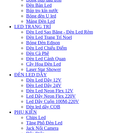
Đèn Bàn Led
Búp trụ kín nước
Bóng đèn U led
Máng Đèn Led
LED TRANG TRÍ
Đèn Led Sao Băng - Đèn Led Rèm
Đèn Led Trang Trí Noel
Bóng Đèn Edison
Đèn Led Chiếu Điểm
Đèn Cà Phê
Đèn Led Cảnh Quan
Cây Hoa Đèn Led
Laser Star Shower
ĐÈN LED DÂY
Đèn Led Dây 12V
Đèn Led Dây 24V
Đèn Led Neon Flex 12V
Led Dây Neon Flex 220V
Led Dây Cuộn 100M-220V
Đèn led dây COB
PHỤ KIỆN
Chips Led
Tăng Phô Đèn Led
Jack Nối Camera