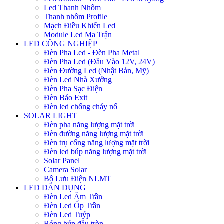
Led Thanh Nhôm
Thanh nhôm Profile
Mạch Điều Khiển Led
Module Led Ma Trận
LED CÔNG NGHIỆP
Đèn Pha Led - Đèn Pha Metal
Đèn Pha Led (Đầu Vào 12V, 24V)
Đèn Đường Led (Nhật Bản, Mỹ)
Đèn Led Nhà Xưởng
Đèn Pha Sạc Điện
Đèn Báo Exit
Đèn led chống cháy nổ
SOLAR LIGHT
Đèn pha năng lượng mặt trời
Đèn đường năng lượng mặt trời
Đèn trụ cổng năng lượng mặt trời
Đèn led búp năng lượng mặt trời
Solar Panel
Camera Solar
Bộ Lưu Điện NLMT
LED DÂN DỤNG
Đèn Led Âm Trần
Đèn Led Ốp Trần
Đèn Led Tuýp
Bóng búp đầu tròn