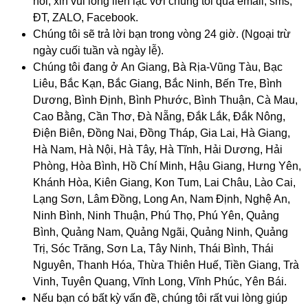
hỏi, xin vui lòng liên lạc với chúng tôi qua email, sms,
ĐT, ZALO, Facebook.
Chúng tôi sẽ trả lời bạn trong vòng 24 giờ. (Ngoại trừ
ngày cuối tuần và ngày lễ).
Chúng tôi đang ở An Giang
, 
Bà Rịa-Vũng Tàu, Bạc
Liêu, Bắc Kạn, Bắc Giang
, 
Bắc Ninh, Bến Tre, Bình
Dương, Bình Định, Bình Phước, Bình Thuận, Cà Mau,
Cao Bằng, Cần Thơ, Đà Nẵng, Đắk Lắk, Đắk Nông,
Điện Biên, Đồng Nai, Đồng Tháp, Gia Lai, Hà Giang,
Hà Nam, Hà Nội, Hà Tây, Hà Tĩnh, Hải Dương, Hải
Phòng, Hòa Bình, Hồ Chí Minh, Hậu Giang, Hưng Yên,
Khánh Hòa, Kiên Giang, Kon Tum, Lai Châu, Lào Cai,
Lạng Sơn, Lâm Đồng, Long An, Nam Định, Nghệ An,
Ninh Bình, Ninh Thuận, Phú Thọ, Phú Yên, Quảng
Bình, Quảng Nam, Quảng Ngãi, Quảng Ninh, Quảng
Trị, Sóc Trăng
, 
Sơn La, Tây Ninh, Thái Bình, Thái
Nguyên, Thanh Hóa, Thừa Thiên Huế, Tiền Giang, Trà
Vinh, Tuyên Quang, Vĩnh Long, Vĩnh Phúc, Yên Bái.
Nếu bạn có bất kỳ vấn đề, chúng tôi rất vui lòng giúp