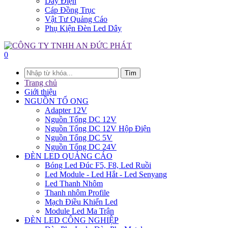
Dây Điện
Cáp Đồng Trục
Vật Tư Quảng Cáo
Phụ Kiện Đèn Led Dây
0
Tìm
Trang chủ
Giới thiệu
NGUỒN TỔ ONG
Adapter 12V
Nguồn Tổng DC 12V
Nguồn Tổng DC 12V Hộp Điện
Nguồn Tổng DC 5V
Nguồn Tổng DC 24V
ĐÈN LED QUẢNG CÁO
Bóng Led Đúc F5, F8, Led Ruồi
Led Module - Led Hắt - Led Senyang
Led Thanh Nhôm
Thanh nhôm Profile
Mạch Điều Khiển Led
Module Led Ma Trận
ĐÈN LED CÔNG NGHIỆP