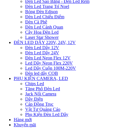
Đèn Led Sao Băng - Đèn Led Rèm
Đèn Led Trang Trí Noel
Bóng Đèn Edison
Đèn Led Chiếu Điểm
Đèn Cà Phê
Đèn Led Cảnh Quan
Cây Hoa Đèn Led
Laser Star Shower
ĐÈN LED DÂY 220V, 24V, 12V
Đèn Led Dây 12V
Đèn Led Dây 24V
Đèn Led Neon Flex 12V
Led Dây Neon Flex 220V
Led Dây Cuộn 100M-220V
Đèn led dây COB
PHỤ KIỆN CAMERA, LED
Chips Led
Tăng Phô Đèn Led
Jack Nối Camera
Dây Điện
Cáp Đồng Trục
Vật Tư Quảng Cáo
Phụ Kiện Đèn Led Dây
Hàng mới
Khuyến mãi