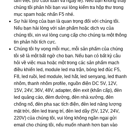
làm việc (trừ cuối tuần và ngày lễ). Nếu bạn không thấy
chúng tôi phản hồi bạn vui lòng kiểm tra hộp thư trong
mục spam hoặc nhấn F5 nhé.
Sự hài lòng của bạn là quan trọng đối với chúng tôi.
Nếu bạn hài lòng với sản phẩm hoặc dịch vụ của
chúng tôi, xin vui lòng cung cấp cho chúng ta một thông
tin phản hồi tích cực.
Chúng tôi hy vọng mỗi mục, mỗi sản phẩm của chúng
tôi sẽ là một bất ngờ cho bạn. Nếu bạn có bất kỳ câu
hỏi về việc mua hoặc một trong các sản phẩm mạch
điều khiển led, module led ma trận, bóng led đúc F5,
F8, led ruồi, led module, led hắt, led senyang, led thanh
nhôm, thanh nhôm profile, nguồn điện DC 5V, 12V,
15V, 24V, 36V, 48V, adapter, đèn exit (khẩn cấp), đèn
led quảng cáo, đèm đường, đèn nhà xưởng, đèn
chống nổ, đèn pha sạc tích điện, đèn led năng lượng
mặt trời, đèn led trang trí, đèn led dây (5V, 12V, 24V,
220V) của chúng tôi, vui lòng không ngần ngại gửi
email cho chúng tôi, nếu muốn nhanh hơn bạn vào