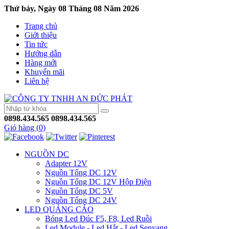
Thứ bảy, Ngày 08 Tháng 08 Năm 2026
Trang chủ
Giới thiệu
Tin tức
Hướng dẫn
Hàng mới
Khuyến mãi
Liên hệ
0898.434.565
0898.434.565
Giỏ hàng (
0
)
NGUỒN DC
Adapter 12V
Nguồn Tổng DC 12V
Nguồn Tổng DC 12V Hộp Điện
Nguồn Tổng DC 5V
Nguồn Tổng DC 24V
LED QUẢNG CÁO
Bóng Led Đúc F5, F8, Led Ruồi
Led Module - Led Hắt - Led Senyang