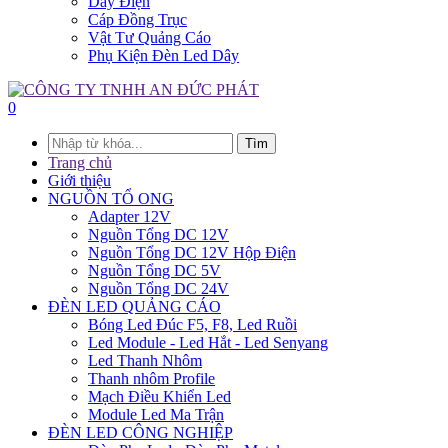
Dây Điện
Cáp Đồng Trục
Vật Tư Quảng Cáo
Phụ Kiện Đèn Led Dây
0
Tìm
Trang chủ
Giới thiệu
NGUỒN TỔ ONG
Adapter 12V
Nguồn Tổng DC 12V
Nguồn Tổng DC 12V Hộp Điện
Nguồn Tổng DC 5V
Nguồn Tổng DC 24V
ĐÈN LED QUẢNG CÁO
Bóng Led Đúc F5, F8, Led Ruồi
Led Module - Led Hắt - Led Senyang
Led Thanh Nhôm
Thanh nhôm Profile
Mạch Điều Khiển Led
Module Led Ma Trận
ĐÈN LED CÔNG NGHIỆP