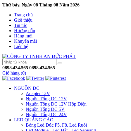
Thứ bảy, Ngày 08 Tháng 08 Năm 2026
Trang chủ
Giới thiệu
Tin tức
Hướng dẫn
Hàng mới
Khuyến mãi
Liên hệ
0898.434.565
0898.434.565
Giỏ hàng (
0
)
NGUỒN DC
Adapter 12V
Nguồn Tổng DC 12V
Nguồn Tổng DC 12V Hộp Điện
Nguồn Tổng DC 5V
Nguồn Tổng DC 24V
LED QUẢNG CÁO
Bóng Led Đúc F5, F8, Led Ruồi
Led Module - Led Hắt - Led Senyang