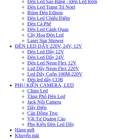
Đèn Led Sao Băng - Đèn Led Rèm
Đèn Led Trang Trí Noel
Bóng Đèn Edison
Đèn Led Chiếu Điểm
Đèn Cà Phê
Đèn Led Cảnh Quan
Cây Hoa Đèn Led
Laser Star Shower
ĐÈN LED DÂY 220V, 24V, 12V
Đèn Led Dây 12V
Đèn Led Dây 24V
Đèn Led Neon Flex 12V
Led Dây Neon Flex 220V
Led Dây Cuộn 100M-220V
Đèn led dây COB
PHỤ KIỆN CAMERA, LED
Chips Led
Tăng Phô Đèn Led
Jack Nối Camera
Dây Điện
Cáp Đồng Trục
Vật Tư Quảng Cáo
Phụ Kiện Đèn Led Dây
Hàng mới
Khuyến mãi