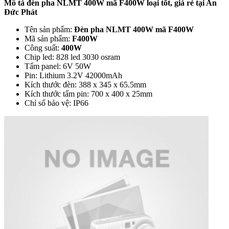
Mô tả đèn pha NLMT 400W mã F400W loại tốt, giá rẻ tại An
Đức Phát
Tên sản phẩm:
Đèn pha NLMT 400W mã F400W
Mã sản phẩm:
F400W
Công suất:
400W
Chip led: 828 led 3030 osram
Tấm panel: 6V 50W
Pin: Lithium 3.2V 42000mAh
Kích thước đèn: 388 x 345 x 65.5mm
Kích thước tấm pin: 700 x 400 x 25mm
Chỉ số bảo vệ: IP66