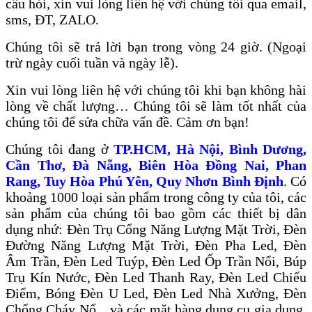
câu hỏi, xin vui lòng liên hệ với chúng tôi qua email,
sms, ĐT, ZALO.
Chúng tôi sẽ trả lời bạn trong vòng 24 giờ. (Ngoại
trừ ngày cuối tuần và ngày lễ).
Xin vui lòng liên hệ với chúng tôi khi bạn không hài
lòng về chất lượng… Chúng tôi sẽ làm tốt nhất của
chúng tôi để sửa chữa vấn đề. Cảm ơn bạn!
Chúng tôi đang ở
TP.HCM, Hà Nội, Bình Dương,
Cần Thơ, Đà Nẵng, Biên Hòa Đồng Nai, Phan
Rang, Tuy Hòa Phú Yên, Quy Nhơn Bình Định
. Có
khoảng 1000 loại sản phẩm trong công ty của tôi, các
sản phẩm của chúng tôi bao gồm các thiết bị dân
dụng nhứ: Đèn Trụ Cổng Năng Lượng Mặt Trời, Đèn
Đường Năng Lượng Mặt Trời, Đèn Pha Led, Đèn
Âm Trần, Đèn Led Tuýp, Đèn Led Ốp Trần Nổi, Búp
Trụ Kín Nước, Đèn Led Thanh Ray, Đèn Led Chiếu
Điểm, Bóng Đèn U Led, Đèn Led Nhà Xưởng, Đèn
Chống Cháy Nổ... và các mặt hàng dụng cụ gia dụng,