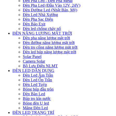
Đèn Pha Led - Đèn Pha Metal
Đèn Pha Led (Đầu Vào 12V, 24V)
Đèn Đường Led (Nhật Bản, Mỹ)
Đèn Led Nhà Xưởng
Đèn Pha Sạc Điện
Đèn Báo Exit
Đèn led chống cháy nổ
ĐÈN NĂNG LƯỢNG MẶT TRỜI
Đèn pha năng lượng mặt trời
Đèn đường năng lượng mặt trời
Đèn trụ cổng năng lượng mặt trời
Đèn led búp năng lượng mặt trời
Solar Panel
Camera Solar
Bộ Lưu Điện NLMT
ĐÈN LED DÂN DỤNG
Đèn Led Âm Trần
Đèn Led Ốp Trần
Đèn Led Tuýp
Bóng búp đầu tròn
Đèn Bàn Led
Búp trụ kín nước
Bóng đèn U led
Máng Đèn Led
ĐÈN LED TRANG TRÍ