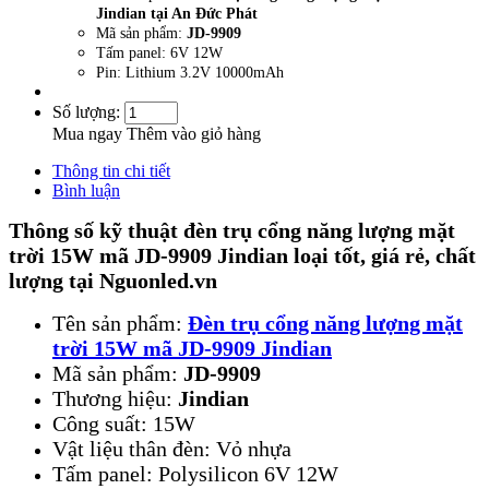
Jindian tại An Đức Phát
Mã sản phẩm:
JD-9909
Tấm panel: 6V 12W
Pin: Lithium 3.2V 10000mAh
Số lượng:
Mua ngay
Thêm vào giỏ hàng
Thông tin chi tiết
Bình luận
Thông số kỹ thuật đèn trụ cổng năng lượng mặt
trời 15W mã JD-9909
Jindian
loại tốt, giá rẻ, chất
lượng tại Nguonled.vn
Tên sản phẩm:
Đèn trụ cổng năng lượng mặt
trời 15W mã JD-9909 Jindian
Mã sản phẩm:
JD-9909
Thương hiệu:
Jindian
Công suất: 15W
Vật liệu thân đèn: Vỏ nhựa
Tấm panel: Polysilicon 6V 12W