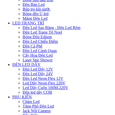
Đèn Bàn Led
Búp trụ kín nước
Bóng đèn U led
Máng Đèn Led
LED TRANG TRÍ
Đèn Led Sao Băng - Đèn Led Rèm
Đèn Led Trang Trí Noel
Bóng Đèn Edison
Đèn Led Chiếu Điểm
Đèn Cà Phê
Đèn Led Cảnh Quan
Cây Hoa Đèn Led
Laser Star Shower
ĐÈN LED DÂY
Đèn Led Dây 12V
Đèn Led Dây 24V
Đèn Led Neon Flex 12V
Led Dây Neon Flex 220V
Led Dây Cuộn 100M-220V
Đèn led dây COB
PHỤ KIỆN
Chips Led
Tăng Phô Đèn Led
Jack Nối Camera