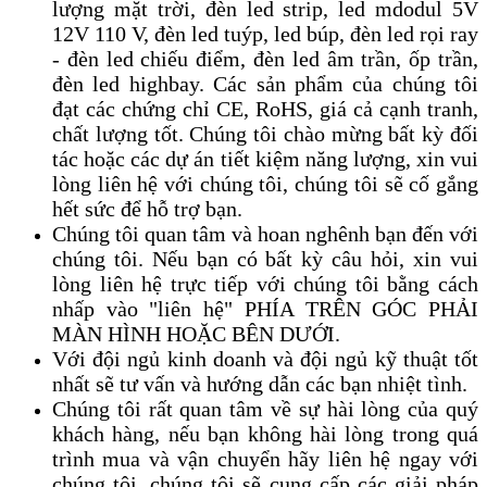
lượng mặt trời, đèn led strip, led mdodul 5V
12V 110 V, đèn led tuýp, led búp, đèn led rọi ray
- đèn led chiếu điểm, đèn led âm trần, ốp trần,
đèn led highbay. Các sản phẩm của chúng tôi
đạt các chứng chỉ CE, RoHS, giá cả cạnh tranh,
chất lượng tốt. Chúng tôi chào mừng bất kỳ đối
tác hoặc các dự án tiết kiệm năng lượng, xin vui
lòng liên hệ với chúng tôi, chúng tôi sẽ cố gắng
hết sức để hỗ trợ bạn.
Chúng tôi quan tâm và hoan nghênh bạn đến với
chúng tôi. Nếu bạn có bất kỳ câu hỏi, xin vui
lòng liên hệ trực tiếp với chúng tôi bằng cách
nhấp vào "liên hệ" PHÍA TRÊN GÓC PHẢI
MÀN HÌNH HOẶC BÊN DƯỚI.
Với đội ngủ kinh doanh và đội ngủ kỹ thuật tốt
nhất sẽ tư vấn và hướng dẫn các bạn nhiệt tình.
Chúng tôi rất quan tâm về sự hài lòng của quý
khách hàng, nếu bạn không hài lòng trong quá
trình mua và vận chuyển hãy liên hệ ngay với
chúng tôi, chúng tôi sẽ cung cấp các giải pháp