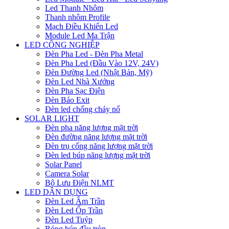
Led Thanh Nhôm
Thanh nhôm Profile
Mạch Điều Khiển Led
Module Led Ma Trận
LED CÔNG NGHIỆP
Đèn Pha Led - Đèn Pha Metal
Đèn Pha Led (Đầu Vào 12V, 24V)
Đèn Đường Led (Nhật Bản, Mỹ)
Đèn Led Nhà Xưởng
Đèn Pha Sạc Điện
Đèn Báo Exit
Đèn led chống cháy nổ
SOLAR LIGHT
Đèn pha năng lượng mặt trời
Đèn đường năng lượng mặt trời
Đèn trụ cổng năng lượng mặt trời
Đèn led búp năng lượng mặt trời
Solar Panel
Camera Solar
Bộ Lưu Điện NLMT
LED DÂN DỤNG
Đèn Led Âm Trần
Đèn Led Ốp Trần
Đèn Led Tuýp
Bóng búp đầu tròn