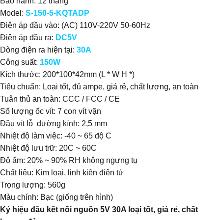
Bảo hành: 12 tháng
Model:
S-150-5-KQTADP
Điện áp đầu vào: (AC)
110V-220V 50-60Hz
Điện áp đầu ra:
DC5V
Dòng điện ra hiện tại:
30A
Công suất:
150W
Kích thước: 200*100*42mm (L * W H *)
Tiêu chuẩn: Loại tốt, đủ ampe, giá rẻ, chất lượng, an toàn
Tuân thủ an toàn: CCC / FCC / CE
Số lượng ốc vít: 7 con vít vặn
Đầu vít lỗ đường kính: 2,5 mm
Nhiệt độ làm việc: -40 ~ 65 độ C
Nhiệt độ lưu trữ: 20C ~ 60C
Độ ẩm: 20% ~ 90% RH không ngưng tụ
Chất liệu: Kim loại, linh kiện điện tử
Trọng lượng: 560g
Màu chính: Bạc (giống trên hình)
Ký hiệu đầu kết nối nguồn 5V 30A loại tốt, giá rẻ, chất