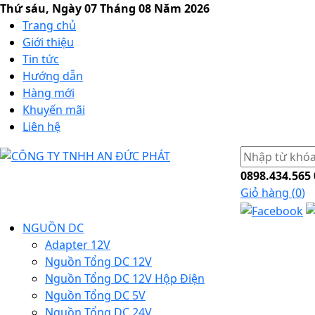
Thứ sáu, Ngày 07 Tháng 08 Năm 2026
Trang chủ
Giới thiệu
Tin tức
Hướng dẫn
Hàng mới
Khuyến mãi
Liên hệ
0898.434.565
Giỏ hàng (
0
)
NGUỒN DC
Adapter 12V
Nguồn Tổng DC 12V
Nguồn Tổng DC 12V Hộp Điện
Nguồn Tổng DC 5V
Nguồn Tổng DC 24V