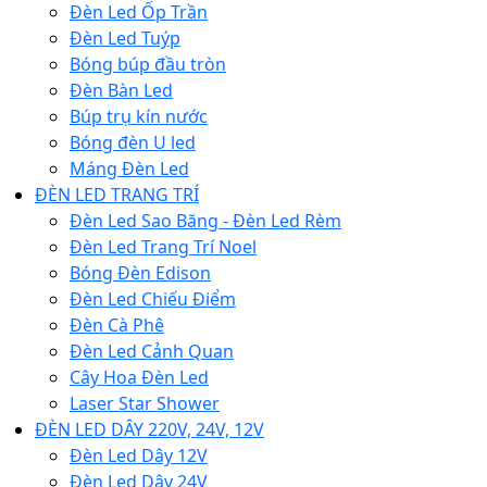
Đèn Led Ốp Trần
Đèn Led Tuýp
Bóng búp đầu tròn
Đèn Bàn Led
Búp trụ kín nước
Bóng đèn U led
Máng Đèn Led
ĐÈN LED TRANG TRÍ
Đèn Led Sao Băng - Đèn Led Rèm
Đèn Led Trang Trí Noel
Bóng Đèn Edison
Đèn Led Chiếu Điểm
Đèn Cà Phê
Đèn Led Cảnh Quan
Cây Hoa Đèn Led
Laser Star Shower
ĐÈN LED DÂY 220V, 24V, 12V
Đèn Led Dây 12V
Đèn Led Dây 24V