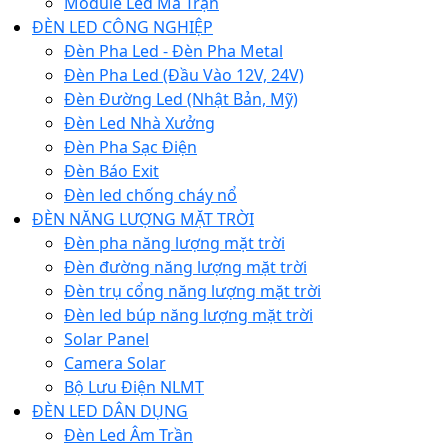
Module Led Ma Trận
ĐÈN LED CÔNG NGHIỆP
Đèn Pha Led - Đèn Pha Metal
Đèn Pha Led (Đầu Vào 12V, 24V)
Đèn Đường Led (Nhật Bản, Mỹ)
Đèn Led Nhà Xưởng
Đèn Pha Sạc Điện
Đèn Báo Exit
Đèn led chống cháy nổ
ĐÈN NĂNG LƯỢNG MẶT TRỜI
Đèn pha năng lượng mặt trời
Đèn đường năng lượng mặt trời
Đèn trụ cổng năng lượng mặt trời
Đèn led búp năng lượng mặt trời
Solar Panel
Camera Solar
Bộ Lưu Điện NLMT
ĐÈN LED DÂN DỤNG
Đèn Led Âm Trần