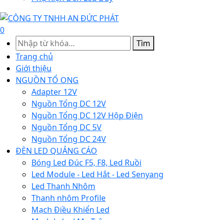
0
Tìm
Trang chủ
Giới thiệu
NGUỒN TỔ ONG
Adapter 12V
Nguồn Tổng DC 12V
Nguồn Tổng DC 12V Hộp Điện
Nguồn Tổng DC 5V
Nguồn Tổng DC 24V
ĐÈN LED QUẢNG CÁO
Bóng Led Đúc F5, F8, Led Ruồi
Led Module - Led Hắt - Led Senyang
Led Thanh Nhôm
Thanh nhôm Profile
Mạch Điều Khiển Led