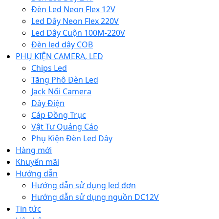
Đèn Led Neon Flex 12V
Led Dây Neon Flex 220V
Led Dây Cuộn 100M-220V
Đèn led dây COB
PHỤ KIỆN CAMERA, LED
Chips Led
Tăng Phô Đèn Led
Jack Nối Camera
Dây Điện
Cáp Đồng Trục
Vật Tư Quảng Cáo
Phụ Kiện Đèn Led Dây
Hàng mới
Khuyến mãi
Hướng dẫn
Hướng dẫn sử dụng led đơn
Hướng dẫn sử dụng nguồn DC12V
Tin tức