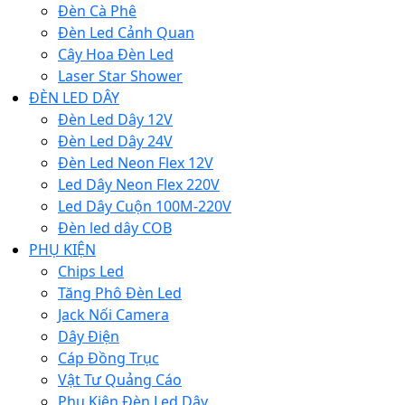
Đèn Cà Phê
Đèn Led Cảnh Quan
Cây Hoa Đèn Led
Laser Star Shower
ĐÈN LED DÂY
Đèn Led Dây 12V
Đèn Led Dây 24V
Đèn Led Neon Flex 12V
Led Dây Neon Flex 220V
Led Dây Cuộn 100M-220V
Đèn led dây COB
PHỤ KIỆN
Chips Led
Tăng Phô Đèn Led
Jack Nối Camera
Dây Điện
Cáp Đồng Trục
Vật Tư Quảng Cáo
Phụ Kiện Đèn Led Dây