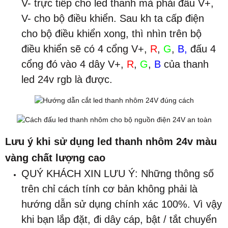
V- trực tiếp cho led thanh mà phải đấu V+,
V- cho bộ điều khiển. Sau kh ta cấp điện
cho bộ điều khiển xong, thì nhìn trên bộ
điều khiển sẽ có 4 cổng V+,
R
,
G
,
B,
đấu 4
cổng đó vào 4 dây
V+,
R
,
G
,
B
của thanh
led 24v rgb là được.
Lưu ý khi sử dụng led thanh nhôm 24v màu
vàng chất lượng cao
QUÝ KHÁCH XIN LƯU Ý: Những thông số
trên chỉ cách tính cơ bản không phải là
hướng dẫn sử dụng chính xác 100%. Vì vậy
khi bạn lắp đặt, đi dây cáp, bật / tắt chuyển