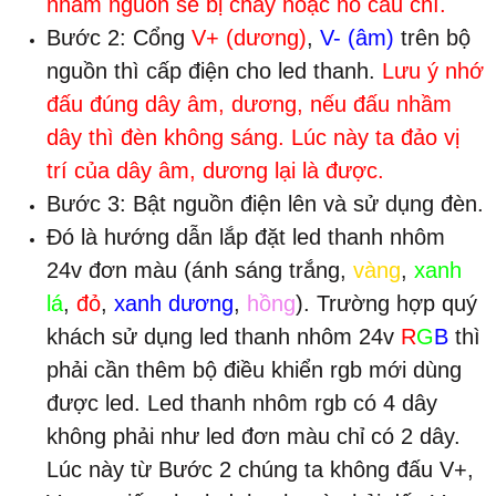
nhầm nguồn sẽ bị cháy hoặc nổ cầu chì.
Bước 2: Cổng
V+ (dương)
,
V- (âm)
trên bộ
nguồn thì cấp điện cho led thanh.
Lưu ý nhớ
đấu đúng dây âm, dương, nếu đấu nhầm
dây thì đèn không sáng. Lúc này ta đảo vị
trí của dây âm, dương lại là được.
Bước 3: Bật nguồn điện lên và sử dụng đèn.
Đó là hướng dẫn lắp đặt led thanh nhôm
24v đơn màu (ánh sáng trắng,
vàng
,
xanh
lá
,
đỏ
,
xanh dương
,
hồng
). Trường hợp quý
khách sử dụng led thanh nhôm 24v
R
G
B
thì
phải cần thêm bộ điều khiển rgb mới dùng
được led. Led thanh nhôm rgb có 4 dây
không phải như led đơn màu chỉ có 2 dây.
Lúc này từ Bước 2 chúng ta không đấu V+,