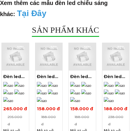
Xem thêm các mẫu đèn led chiếu sáng
Tại Đây
khác:
SẢN PHẨM KHÁC
-10%
-16%
-16%
-21%
Đèn led
Đèn led
Đèn led
Đèn led
Xem
Xem
Xem
Xem
ốp trần
ốp nổi
ốp nổi
âm trần
thêm ảnh
thêm ảnh
thêm ảnh
thêm ảnh
vuông
24W
24W
24W tròn
24W 3
vuông
vuông
màu
màu
màu
màu vàng
trung tính
trung tính
265.000 đ
158.000 đ
158.000 đ
188.000 đ
295.000
188.000
188.000
238.000
đ
đ
đ
đ
Mô tả về
Mô tả về
Mô tả về
Mô tả về