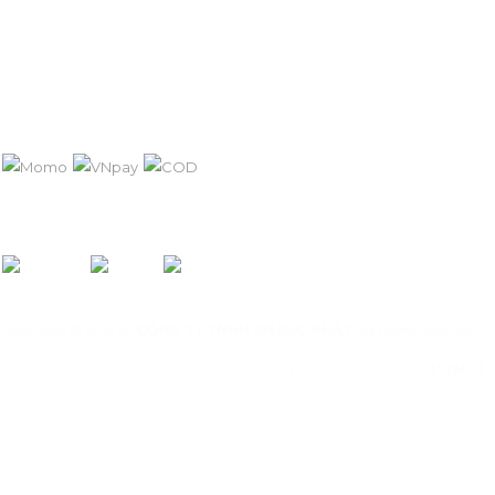
Chính sách bảo mật
Hướng dẫn thanh toán
PHƯƠNG THỨC THANH TOÁN
KẾT NỐI VỚI AN ĐỨC PHÁT:
Copyright © 2015 by
CÔNG TY TNHH AN ĐỨC PHÁT
. All rights reserved.
Đang online :
Tổng truy cập:
13
1526633