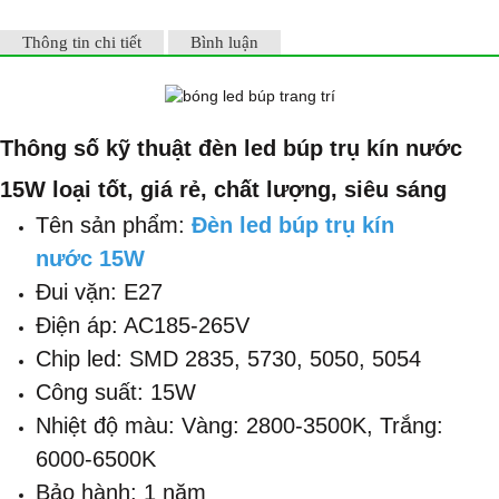
Vàng: 2800-
3500K, Trắng:
Thông tin chi tiết
Bình luận
6000-6500K
Bảo hành: 1
năm
Tiêu chuẩn:
Thông số kỹ thuật đèn led búp trụ kín nước
Loại tốt, giá
rẻ, chất lượng,
15W loại tốt, giá rẻ, chất lượng, siêu sáng
siêu sáng
Tên sản phẩm:
Đèn led búp trụ kín
nước 15W
Đui vặn: E27
Điện áp: AC185-265V
Chip led: SMD 2835, 5730, 5050, 5054
Công suất: 15W
Nhiệt độ màu: Vàng: 2800-3500K, Trắng:
6000-6500K
Bảo hành: 1 năm