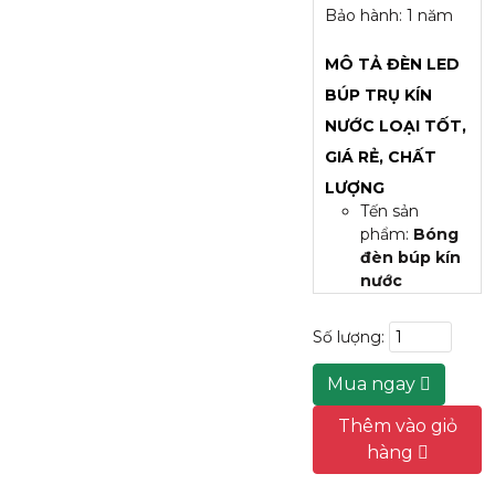
Bảo hành: 1 năm
MÔ TẢ ĐÈN LED
BÚP TRỤ KÍN
NƯỚC LOẠI TỐT,
GIÁ RẺ, CHẤT
LƯỢNG
Tến sản
phẩm:
Bóng
đèn búp kín
nước
Đui vặn: E27
Điện áp:
Số lượng:
AC185-265V
Chip led: SMD
Mua ngay
2835, 5730,
5050, 5054
Thêm vào giỏ
Công suất:
hàng
15W
Nhiệt độ màu: