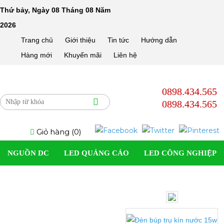
Thứ bảy, Ngày 08 Tháng 08 Năm
2026
Trang chủ
Giới thiệu
Tin tức
Hướng dẫn
Hàng mới
Khuyến mãi
Liên hệ
0898.434.565
0898.434.565
Giỏ hàng (
0
)
NGUỒN DC
LED QUẢNG CÁO
LED CÔNG NGHIỆP
SOLAR LIGHT
LED DÂN DỤNG
LED TRANG TRÍ
ĐÈN LED DÂY
PHỤ KIỆN