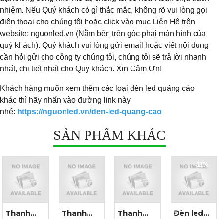
nhiệm. Nếu Quý khách có gì thắc mắc, không rõ vui lòng gọi
điện thoại cho chúng tôi hoặc click vào mục Liên Hệ trên
website: nguonled.vn (Nằm bên trên góc phải màn hình của
quý khách). Quý khách vui lòng gửi email hoặc viết nội dung
cần hỏi gửi cho công ty chúng tôi, chúng tôi sẽ trả lời nhanh
nhất, chi tiết nhất cho Quý khách. Xin Cảm Ơn!
​Khách hàng muốn xem thêm các loại đèn led quảng cáo
khác thì hãy nhấn vào đường link này
nhé:
https://nguonled.vn/den-led-quang-cao
SẢN PHẨM KHÁC
-11%
Thanh
Thanh
Thanh
Đèn led
Xem
Xem
Xem
Xem