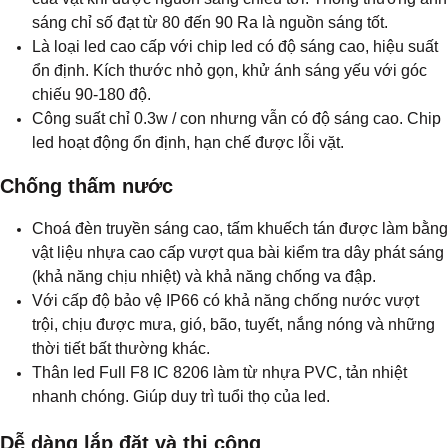
sáng chỉ số đạt từ 80 đến 90 Ra là nguồn sáng tốt.
Là loại led cao cấp với chip led có độ sáng cao, hiệu suất
ổn định. Kích thước nhỏ gọn, khử ánh sáng yếu với góc
chiếu 90-180 độ.
Công suất chỉ 0.3w / con nhưng vẫn có độ sáng cao. Chip
led hoạt động ổn định, hạn chế được lỗi vặt.
Chống thấm nước
Choá đèn truyền sáng cao, tấm khuếch tán được làm bằng
vật liệu nhựa cao cấp vượt qua bài kiểm tra dây phát sáng
(khả năng chịu nhiệt) và khả năng chống va đập.
Với cấp độ bảo vệ IP66 có khả năng chống nước vượt
trội, chịu được mưa, gió, bão, tuyết, nắng nóng và những
thời tiết bất thường khác.
Thân l
ed Full F8 IC 8206
làm từ nhựa PVC, tản nhiệt
nhanh chóng. Giúp duy trì tuổi thọ của led.
Dễ dàng lắp đặt và thi công