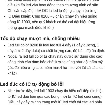
điều khiển led vẫn hoạt động theo chương trình có sẵn.
Chỉ cần cấp điện 5V DC là led tự động chạy hiệu ứng.
IC Điều khiển: Chip 8206 - 8 chân (chạy tín hiệu giống
dòng IC 1903, nên quý khách có thể cài đặt hiệu ứng
thông qua mạch điều khiển).
Tốc độ chạy mượt mà, chống nhiễu
Led full color 8206 là loại led full 4 dây (1 dây dương, 1
dây âm, 2 dây data) có chất lượng cao, độ bền, độ ổn định.
Ngoài ra led full color tự chạy này được sử dụng cho các
công trình cần đảm bảo chất lượng cũng như dộ thẩm mỹ
(tốc độ hiệu ứng cao, mềm mượt hơn so với tất cả các loại
khác).
Led đúc có IC tự động bỏ lỗi
Như trước đây, led full 1903 chạy tín hiệu nối tiếp (tín hiệu
từ IC led đầu tiên qua các bóng mới tới IC led cuối cùng).
Điều này gây ra tình trạng một IC led chết thì các led phía