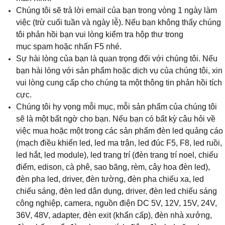
Chúng tôi sẽ trả lời email của bạn trong vòng 1 ngày làm
việc (trừ cuối tuần và ngày lễ). Nếu bạn không thấy chúng
tôi phản hồi bạn vui lòng kiểm tra hộp thư trong
mục spam hoặc nhấn F5 nhé.
Sự hài lòng của bạn là quan trọng đối với chúng tôi. Nếu
bạn hài lòng với sản phẩm hoặc dịch vụ của chúng tôi, xin
vui lòng cung cấp cho chúng ta một thông tin phản hồi tích
cực.
Chúng tôi hy vọng mỗi mục, mỗi sản phẩm của chúng tôi
sẽ là một bất ngờ cho bạn. Nếu bạn có bất kỳ câu hỏi về
việc mua hoặc một trong các sản phẩm đèn led quảng cáo
(mạch điều khiển led, led ma trận, led đúc F5, F8, led ruồi,
led hắt, led module), led trang trí (đèn trang trí noel, chiếu
điểm, edison, cà phê, sao băng, rèm, cây hoa đèn led),
đèn pha led, driver, đèn tường, đèn pha chiếu xa, led
chiếu sáng, đèn led dân dụng, driver, đèn led chiếu sáng
công nghiệp, camera, nguồn điện DC 5V, 12V, 15V, 24V,
36V, 48V, adapter, đèn exit (khẩn cấp), đèn nhà xưởng,