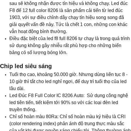
sau sẽ không nhận được tín hiệu và không chạy. Led đúc
F8 đế 12 full color 8206 là sản phẩm cải tiến từ led đúc
1903, với sự điều chỉnh dây chạy tín hiệu song song đã
giải quyết vấn đề này. Tức là chết 1 con, những con khác
vẫn hoạt động bình thường.
Điều đặc biệt của led f8 full 8206 tự chạy là trong quá trình
sử dụng không gây nhiễu rất phù hợp cho những biển
bảng có số lượng bóng lớn.
Chip led siêu sáng
Tuổi thọ cao, khoảng 50.000 giờ. Nhưng dùng liên tục 8 -
10 giờ thì tắt cho led nghỉ ngơi, để duy trì tuổi thọ của led
lâu dài.
Led Đúc F8 Full Color IC 8206 Auto
: Sử dụng công nghệ
led tiên tiến, tiết kiệm tới 90% so với các loại đèn led
truyền thống.
Chỉ số hoàn màu 80Ra: Chỉ số hoàn màu ký hiệu là CRI
(color rendering index) phản ánh độ trung thực màu sắc
của vật khi được nguồn sáng chiếu tới. Thông thường ánh