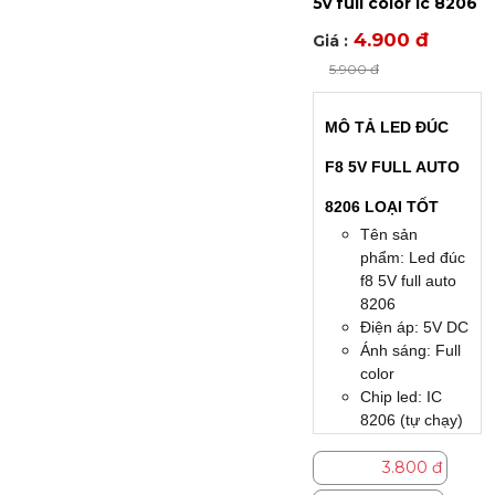
5v full color ic 8206
4.900 đ
Giá :
5.900 đ
MÔ TẢ LED ĐÚC
F8 5V FULL AUTO
8206 LOẠI TỐT
Tên sản
phẩm: Led đúc
f8 5V full auto
8206
Điện áp: 5V DC
Ánh sáng: Full
color
Chip led: IC
8206 (tự chạy)
Công suất:
0.3W / led - 50
3.800 đ
bóng / dây