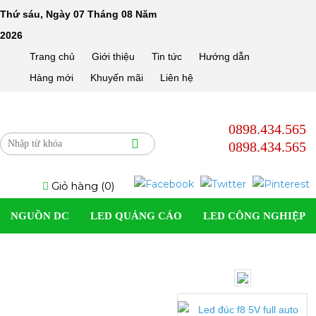
Thứ sáu, Ngày 07 Tháng 08 Năm
2026
Trang chủ
Giới thiệu
Tin tức
Hướng dẫn
Hàng mới
Khuyến mãi
Liên hệ
0898.434.565
0898.434.565
Giỏ hàng (
0
)
NGUỒN DC
LED QUẢNG CÁO
LED CÔNG NGHIỆP
SOLAR LIGHT
LED DÂN DỤNG
LED TRANG TRÍ
17%
ĐÈN LED DÂY
PHỤ KIỆN