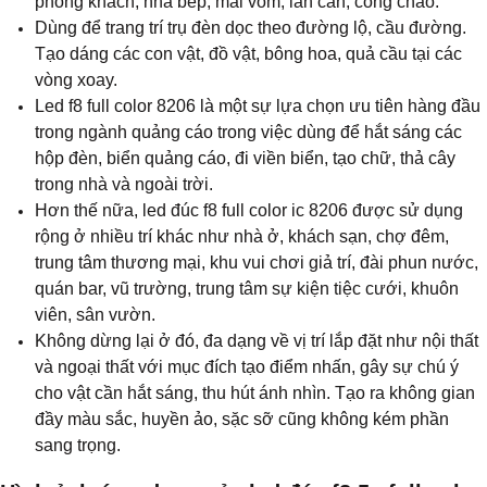
phòng khách, nhà bếp, mái vòm, lan can, cổng chào.
Dùng để trang trí trụ đèn dọc theo đường lộ, cầu đường.
Tạo dáng các con vật, đồ vật, bông hoa, quả cầu tại các
vòng xoay.
Led f8 full color 8206 là một sự lựa chọn ưu tiên hàng đầu
trong ngành quảng cáo trong việc dùng để hắt sáng các
hộp đèn, biển quảng cáo, đi viền biển, tạo chữ, thả cây
trong nhà và ngoài trời.
Hơn thế nữa, l
ed đúc f8 full color ic 8206
được sử dụng
rộng ở nhiều trí khác như nhà ở, khách sạn, chợ đêm,
trung tâm thương mại, khu vui chơi giả trí, đài phun nước,
quán bar, vũ trường, trung tâm sự kiện tiệc cưới, khuôn
viên, sân vườn.
Không dừng lại ở đó, đa dạng về vị trí lắp đặt như nội thất
và ngoại thất với mục đích tạo điểm nhấn, gây sự chú ý
cho vật cần hắt sáng, thu hút ánh nhìn. Tạo ra không gian
đầy màu sắc, huyền ảo, sặc sỡ cũng không kém phần
sang trọng.