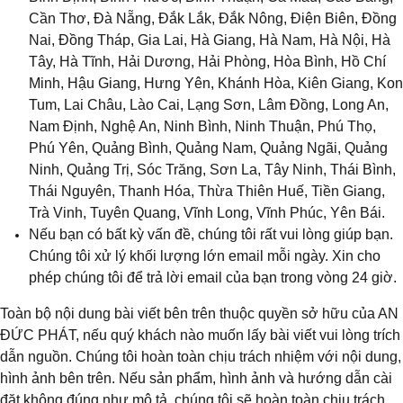
Cần Thơ, Đà Nẵng, Đắk Lắk, Đắk Nông, Điện Biên, Đồng
Nai, Đồng Tháp, Gia Lai, Hà Giang, Hà Nam, Hà Nội, Hà
Tây, Hà Tĩnh, Hải Dương, Hải Phòng, Hòa Bình, Hồ Chí
Minh, Hậu Giang, Hưng Yên, Khánh Hòa, Kiên Giang, Kon
Tum, Lai Châu, Lào Cai, Lạng Sơn, Lâm Đồng, Long An,
Nam Định, Nghệ An, Ninh Bình, Ninh Thuận, Phú Thọ,
Phú Yên, Quảng Bình, Quảng Nam, Quảng Ngãi, Quảng
Ninh, Quảng Trị, Sóc Trăng
, 
Sơn La, Tây Ninh, Thái Bình,
Thái Nguyên, Thanh Hóa, Thừa Thiên Huế, Tiền Giang,
Trà Vinh, Tuyên Quang, Vĩnh Long, Vĩnh Phúc, Yên Bái.
Nếu bạn có bất kỳ vấn đề, chúng tôi rất vui lòng giúp bạn.
Chúng tôi xử lý khối lượng lớn email mỗi ngày. Xin cho
phép chúng tôi để trả lời email của bạn trong vòng 24 giờ.
Toàn bộ nội dung bài viết bên trên thuộc quyền sở hữu của AN
ĐỨC PHÁT, nếu quý khách nào muốn lấy bài viết vui lòng trích
dẫn nguồn. Chúng tôi hoàn toàn chịu trách nhiệm với nội dung,
hình ảnh bên trên. Nếu sản phẩm, hình ảnh và hướng dẫn cài
đặt không đúng như mô tả, chúng tôi sẽ hoàn toàn chịu trách