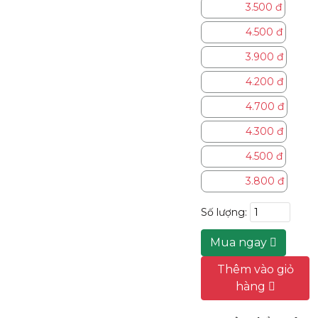
3.500 đ
Chết 1 con,
không ảnh
4.500 đ
hưởng tới
những con
3.900 đ
khác
4.200 đ
Kích thước:
Đầu 8mm, đế
4.700 đ
12mm
4.300 đ
4.500 đ
3.800 đ
Số lượng:
Mua ngay
Thêm vào giỏ
hàng