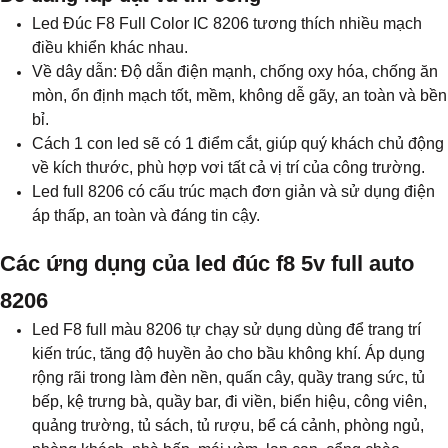
Led Đúc F8 Full Color IC 8206
tương thích nhiều mạch
điều khiển khác nhau.
Về dây dẫn: Độ dẫn điện mạnh, chống oxy hóa, chống ăn
mòn, ổn định mạch tốt, mềm, không dễ gãy, an toàn và bền
bỉ.
Cách 1 con led sẽ có 1 điểm cắt, giúp quý khách chủ động
về kích thước, phù hợp vơi tất cả vị trí của công trường.
Led full 8206 có cấu trúc mạch đơn giản và sử dụng điện
áp thấp, an toàn và đáng tin cậy.
Các ứng dụng của led đúc f8 5v full auto
8206
Led F8 full màu 8206 tự chạy s
ử dụng dùng để trang trí
kiến trúc, tăng độ huyền ảo cho bầu không khí. Áp dụng
rộng rãi trong làm đèn nền, quấn cây, quầy trang sức, tủ
bếp, kệ trưng bà, quầy bar, đi viền, biển hiệu, công viên,
quảng trường, tủ sách, tủ rượu, bể cá cảnh, phòng ngủ,