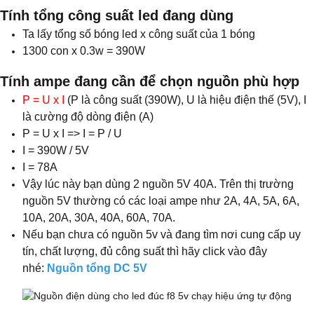
Tính tổng công suất led đang dùng
Ta lấy tổng số bóng led x công suất của 1 bóng
1300 con x 0.3w = 390W
Tính ampe đang cần để chọn nguồn phù hợp
P = U x I
(P là công suất (390W), U là hiệu điện thế (5V), I
là cường độ dòng điện (A)
P = U x I => I = P / U
I = 390W / 5V
I = 78A
Vậy lúc này bạn dùng 2 nguồn 5V 40A. Trên thị trường
nguồn 5V thường có các loại ampe như 2A, 4A, 5A, 6A,
10A, 20A, 30A, 40A, 60A, 70A.
Nếu bạn chưa có nguồn 5v và đang tìm nơi cung cấp uy
tín, chất lượng, đủ công suất thì hãy click vào đây
nhé:
Nguồn tổng DC 5V