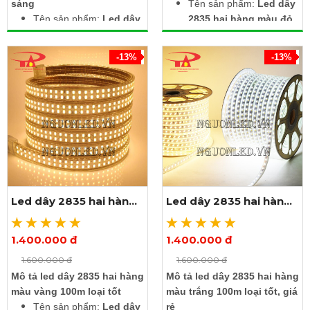
sáng
Tên sản phẩm:
Led dây
Tên sản phẩm:
Led dây
2835 hai hàng màu đỏ
2835 hai hàng xanh
100m
dương 100m
Điện áp: 220V
-13%
-13%
Điện áp: 220V
Kích thước: Rộng 12mm
Kích thước: Rộng 12mm
x dày 5mm x dài 100m
x dày 5mm x dài 100m
Chip led: SMD2835
Chip led: SMD2835
Số lượng led: 120 led/m
Số lượng led: 120 led/m
IP67: Chống nước, dùng
Led có silicon trong suốt
đươc ngoài trời
trên mạch led, chống
Khuyến mãi sốc: Khi
nước
mua 1 cuộn tặng 4 dây
Mua 1 cuộn led ngay
nguồn. Dây nguồn tải
Led dây 2835 hai hàng
Led dây 2835 hai hàng
hôm nay, tặng kèm 4
được 100m trị giá
màu vàng 100m
màu trắng 100m
dây nguồn tải 100m trị
100.000đ / dây
giá 100.000đ / dây
1.400.000 đ
1.400.000 đ
Xem thêm ảnh
Xem thêm ảnh
1.600.000 đ
1.600.000 đ
Mô tả led dây 2835 hai hàng
Mô tả led dây 2835 hai hàng
màu vàng 100m loại tốt
màu trắng 100m loại tốt, giá
Tên sản phẩm:
Led dây
rẻ