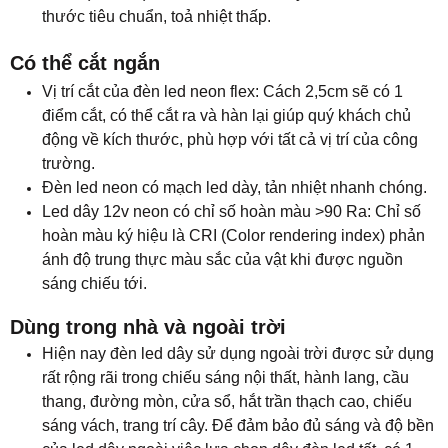
thước tiêu chuẩn, toả nhiệt thấp.
Có thể cắt ngắn
Vị trí cắt của đèn led neon flex: Cách 2,5cm sẽ có 1
điểm cắt, có thể cắt ra và hàn lại giúp quý khách chủ
động về kích thước, phù hợp với tất cả vị trí của công
trường.
Đèn led neon có mạch led dày, tản nhiệt nhanh chóng.
Led dây 12v neon có chỉ số hoàn màu >90 Ra: Chỉ số
hoàn màu ký hiệu là CRI (Color rendering index) phản
ánh độ trung thực màu sắc của vật khi được nguồn
sáng chiếu tới.
​Dùng trong nhà và ngoài trời
Hiện nay đèn led d
ây sử dụng ngoài trời được sử dụng
rất rộng rãi trong chiếu sáng nội thất, hành lang, cầu
thang, đường mòn, cửa sổ, hắt trần thạch cao, chiếu
sáng vách, trang trí cây. Để đảm bảo đủ sáng và độ bền