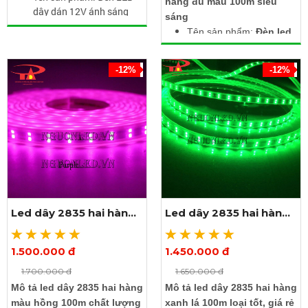
hàng đủ màu 100m siêu
dây dán 12V ánh sáng
sáng
10000K
Tên sản phẩm:
Đèn led
Điện áp: 12V DC
dây 2835 hai hàng đủ
Công suất: 7.2 W/m
màu 100m
Ánh sáng: Trắng
-12%
-12%
Điện áp: 220V
(10000K)
Kích thước: Rộng 12mm
Kích thước: Dài 20m x
x dày 5mm x dài 100m
rộng 6mm
Chip led: SMD2835
Số lượng led: 120 led/m
Dùng được ngoài trời,
chống nước
Nhanh tay rinh ngay 4
dây nguồn tải 100m
Led dây 2835 hai hàng
Led dây 2835 hai hàng
trị giá 100.000đ /
màu hồng 100m
xanh lá 100m
dây khi mua 1 cuộn led
1.500.000 đ
1.450.000 đ
Xem thêm ảnh
Xem thêm ảnh
1.700.000 đ
1.650.000 đ
Mô tả led dây 2835 hai hàng
Mô tả led dây 2835 hai hàng
màu hồng 100m chất lượng
xanh lá 100m loại tốt, giá rẻ