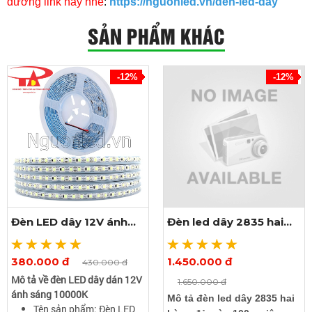
đường link này nhé
:
https://nguonled.vn/den-led-day
SẢN PHẨM KHÁC
-12%
-12%
Đèn LED dây 12V ánh
Đèn led dây 2835 hai
sáng 10000K
hàng đủ màu 100m
380.000 đ
1.450.000 đ
Xem thêm ảnh
Xem thêm ảnh
430.000 đ
Mô tả về đèn LED dây dán 12V
1.650.000 đ
ánh sáng 10000K
Mô tả đèn led dây 2835 hai
Tên sản phẩm: Đèn LED