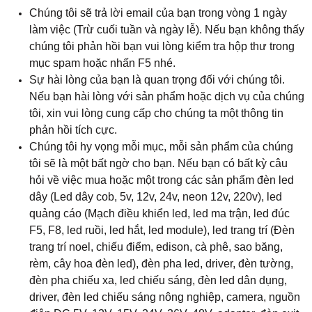
Chúng tôi sẽ trả lời email của bạn trong vòng 1 ngày
làm việc (Trừ cuối tuần và ngày lễ). Nếu bạn không thấy
chúng tôi phản hồi bạn vui lòng kiểm tra hộp thư trong
mục spam hoặc nhấn F5 nhé.
Sự hài lòng của bạn là quan trọng đối với chúng tôi.
Nếu bạn hài lòng với sản phẩm hoặc dịch vụ của chúng
tôi, xin vui lòng cung cấp cho chúng ta một thông tin
phản hồi tích cực.
Chúng tôi hy vọng mỗi mục, mỗi sản phẩm của chúng
tôi sẽ là một bất ngờ cho bạn. Nếu bạn có bất kỳ câu
hỏi về việc mua hoặc một trong các sản phẩm đèn led
dây (Led dây cob, 5v, 12v, 24v, neon 12v, 220v), led
quảng cáo (Mạch điều khiển led, led ma trận, led đúc
F5, F8, led ruồi, led hắt, led module), led trang trí (Đèn
trang trí noel, chiếu điểm, edison, cà phê, sao băng,
rèm, cây hoa đèn led), đèn pha led, driver, đèn tường,
đèn pha chiếu xa, led chiếu sáng, đèn led dân dụng,
driver, đèn led chiếu sáng nông nghiệp, camera, nguồn