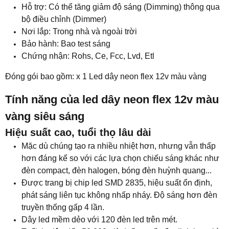
Hỗ trợ: Có thể tăng giảm độ sáng (Dimming) thông qua
bộ điều chỉnh (Dimmer)
Nơi lắp: Trong nhà và ngoài trời
Bảo hành: Bao test sáng
Chứng nhận: Rohs, Ce, Fcc, Lvd, Etl
Đóng gói bao gồm: x 1 Led dây neon flex 12v màu vàng
Tính năng của led dây neon flex 12v màu
vàng siêu sáng
Hiệu suất cao, tuổi thọ lâu dài
Mặc dù chúng tạo ra nhiều nhiệt hơn, nhưng vẫn thấp
hơn đáng kể so với các lựa chọn chiếu sáng khác như
đèn compact, đèn halogen, bóng đèn huỳnh quang...
Được trang bị chip led SMD 2835, hiệu suất ổn định,
phát sáng liên tục không nhấp nháy. Độ sáng hơn đèn
truyền thống gấp 4 lần.
Dây led mềm dẻo với 120 đèn led trên mét.