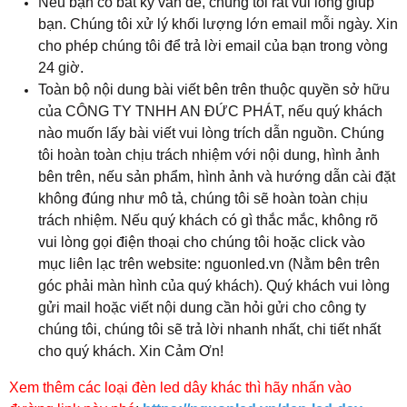
Nếu bạn có bất kỳ vấn đề, chúng tôi rất vui lòng giúp
bạn. Chúng tôi xử lý khối lượng lớn email mỗi ngày. Xin
cho phép chúng tôi để trả lời email của bạn trong vòng
24 giờ.
Toàn bộ nội dung bài viết bên trên thuộc quyền sở hữu
của CÔNG TY TNHH AN ĐỨC PHÁT, nếu quý khách
nào muốn lấy bài viết vui lòng trích dẫn nguồn. Chúng
tôi hoàn toàn chịu trách nhiệm với nội dung, hình ảnh
bên trên, nếu sản phẩm, hình ảnh và hướng dẫn cài đặt
không đúng như mô tả, chúng tôi sẽ hoàn toàn chịu
trách nhiệm. Nếu quý khách có gì thắc mắc, không rõ
vui lòng gọi điện thoại cho chúng tôi hoặc click vào
mục liên lạc trên website: nguonled.vn (Nằm bên trên
góc phải màn hình của quý khách). Quý khách vui lòng
gửi mail hoặc viết nội dung cần hỏi gửi cho công ty
chúng tôi, chúng tôi sẽ trả lời nhanh nhất, chi tiết nhất
cho quý khách. Xin Cảm Ơn!
Xem thêm các loại đèn led dây khác thì hãy nhấn vào