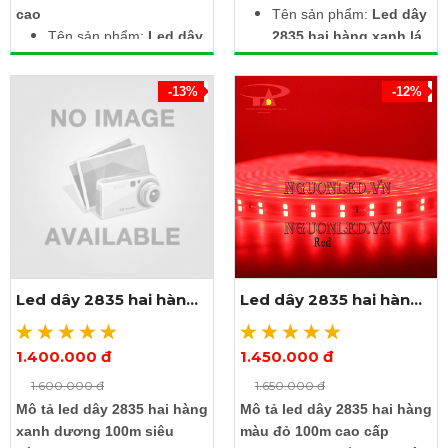
cao
Tên sản phẩm:
Led dây
Tên sản phẩm:
Led dây
2835 hai hàng xanh lá
2835 hai hàng màu
100m
hồng 100m
Điện áp: 220V
-13%
-12%
Điện áp: 220V
Kích thước: Rộng 12mm
Kích thước: Rộng 12mm
x dày 5mm x dài 100m
x dày 5mm x dài 100m
Chip led: SMD2835
Chip led: SMD2835
Số lượng led: 120 led/m
Số lượng led: 120 led/m
Chống nước, dùng được
Chống nước, dùng
ngoài trời
được ngoài trời
Nhận ngay 4 dây
Ưu đãi sốc: Mua 1
nguồn tải 100m led, trị
cuộn led tặng 4 dây
giá 100.000đ / dây khi
Led dây 2835 hai hàng
Led dây 2835 hai hàng
nguồn tải 100m, trị giá
mua 1 cuộn led
xanh dương 100m
màu đỏ 100m
100.000đ / dây
1.400.000 đ
1.450.000 đ
Xem thêm ảnh
Xem thêm ảnh
1.600.000 đ
1.650.000 đ
Mô tả led dây 2835 hai hàng
Mô tả led dây 2835 hai hàng
xanh dương 100m siêu
màu đỏ 100m cao cấp