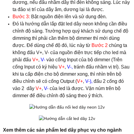
dương, nếu đấu nhầm dây thì đèn không sáng. Lúc này
ta đảo vị trí của dây âm, dương lại là được.
Bước 3:
Bật nguồn điện lên và sử dụng đèn.
Đó là hướng dẫn lắp đặt led dây neon không cần điều
chỉnh độ sáng. Trường hợp quý khách sử dụng chế độ
dimming thì phải cần thêm bộ dimmer thì mới dùng
được. Để dùng chế độ đó, lúc này từ
Bước 2
chúng ta
không đấu V+, V- của nguồn điện trực tiếp cho led mà
phải đấu
V+
,
V-
vào cổng Input của bộ dimmer (Trên
cổng Input có ký hiệu
V+
,
V-,
tránh đấu nhầm vị trí). Sau
khi ta cấp điện cho bộ dimmer xong, thì nhìn trên bộ
điều chỉnh sẽ có cổng Output (
V+
,
V-)
,
đấu 2 cổng đó
vào 2 dây
V+
,
V-
của led là được. Vặn núm trên bộ
dimmer để điều chỉnh độ sáng theo ý thích.
Xem thêm các sản phẩm led dây phục vụ cho ngành