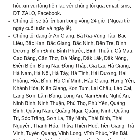
hỏi, xin vui lòng liên lạc với chúng tôi qua email, sms,
ĐT, ZALO, Facebook.
Chúng tôi sẽ trả lời bạn trong vòng 24 giờ. (Ngoại trừ
ngày cuối tuần và ngày lễ).
Chúng tôi đang ở An Giang
, 
Bà Rịa-Vũng Tàu, Bạc
Liêu, Bắc Kạn, Bắc Giang
, 
Bắc Ninh, Bến Tre, Bình
Dương, Bình Định, Bình Phước, Bình Thuận, Cà Mau,
Cao Bằng, Cần Thơ, Đà Nẵng, Đắk Lắk, Đắk Nông,
Điện Biên, Đồng Nai, Đồng Tháp, Gia Lai, Hà Giang,
Hà Nam, Hà Nội, Hà Tây, Hà Tĩnh, Hải Dương, Hải
Phòng, Hòa Bình, Hồ Chí Minh, Hậu Giang, Hưng Yên,
Khánh Hòa, Kiên Giang, Kon Tum, Lai Châu, Lào Cai,
Lạng Sơn, Lâm Đồng, Long An, Nam Định, Nghệ An,
Ninh Bình, Ninh Thuận, Phú Thọ, Phú Yên, Quảng
Bình, Quảng Nam, Quảng Ngãi, Quảng Ninh, Quảng
Trị, Sóc Trăng
, 
Sơn La, Tây Ninh, Thái Bình, Thái
Nguyên, Thanh Hóa, Thừa Thiên Huế, Tiền Giang, Trà
Vinh, Tuyên Quang, Vĩnh Long, Vĩnh Phúc, Yên Bái.