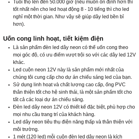
Tuổi thọ lên đến 50.000 giờ (nếu muốn ổn định hơn thì
tốt nhất nên cho led hoạt động 8 - 10 tiếng thì cho led
nghỉ một thời gian. Như vậy sẽ giúp dây led bền bỉ
hơn).
Uốn cong linh hoạt, tiết kiệm điện
Là sản phẩm đèn led dây neon có thể uốn cong theo
mọi góc độ, có ưu điểm vượt trội so với các dây led 12V
khác.​
Led cuộn neon 12V
này là sản phẩm mới nhất của
chúng tôi cung cấp cho dự án chiếu sáng led của bạn.
Sử dụng linh hoạt và chất lượng cao cấp, ống PVC
thân thiện tốt cho hệ sinh thái, là một sản phẩm tốt cho
tất cả các loại dự án chiếu sáng.
Đèn led dây neon 12V có thiết kế đặc biệt, phù hợp cho
mọi nhu cầu trang trí của khách hàng.
Led dây neon tiêu thụ điện năng thấp và thân thiện với
môi trường.
1 mét (120 led) mỗi cuộn đèn led dây neon là kích