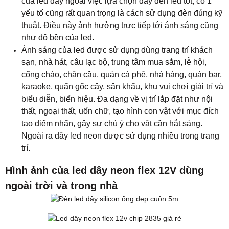
của led dây ngoài việc lựa chọn dây đèn led tốt, có 1
yếu tố cũng rất quan trọng là cách sử dụng đèn đúng kỹ
thuật. Điều này ảnh hưởng trực tiếp tới ánh sáng cũng
như độ bền của led.
Ánh sáng của led được sử dụng dùng trang trí khách
sạn, nhà hát, câu lạc bộ, trung tâm mua sắm, lễ hội,
cổng chào, chân cầu, quán cà phê, nhà hàng, quán bar,
karaoke, quấn gốc cây, sân khấu, khu vui chơi giải trí và
biểu diễn, biển hiệu. Đa dạng về vị trí lắp đặt như nội
thất, ngoại thất, uốn chữ, tạo hình con vật với mục đích
tạo điểm nhấn, gây sự chú ý cho vật cần hắt sáng.
Ngoài ra dây led neon được sử dụng nhiều trong trang
trí.
Hình ảnh của led dây neon flex 12V dùng
ngoài trời và trong nhà