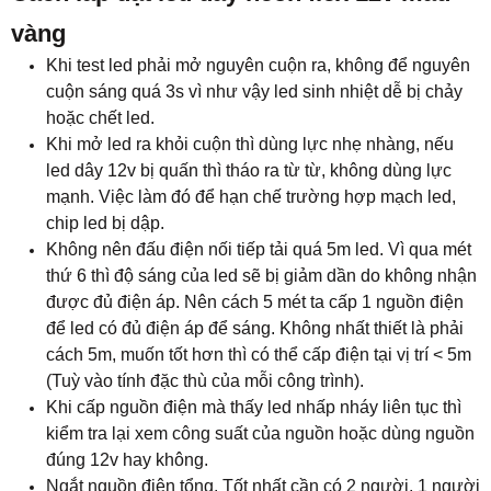
vàng
Khi test led phải mở nguyên cuộn ra, không để nguyên
cuộn sáng quá 3s vì như vậy led sinh nhiệt dễ bị chảy
hoặc chết led.
Khi mở led ra khỏi cuộn thì dùng lực nhẹ nhàng, nếu
led dây 12v bị quấn thì tháo ra từ từ, không dùng lực
mạnh. Việc làm đó để hạn chế trường hợp mạch led,
chip led bị dập.
Không nên đấu điện nối tiếp tải quá 5m led. Vì qua mét
thứ 6 thì độ sáng của led sẽ bị giảm dần do không nhận
được đủ điện áp. Nên cách 5 mét ta cấp 1 nguồn điện
để led có đủ điện áp để sáng. Không nhất thiết là phải
cách 5m, muốn tốt hơn thì có thể cấp điện tại vị trí < 5m
(Tuỳ vào tính đặc thù của mỗi công trình).
Khi cấp nguồn điện mà thấy led nhấp nháy liên tục thì
kiểm tra lại xem công suất của nguồn hoặc dùng nguồn
đúng 12v hay không.
Ngắt nguồn điện tổng. Tốt nhất cần có 2 người, 1 người