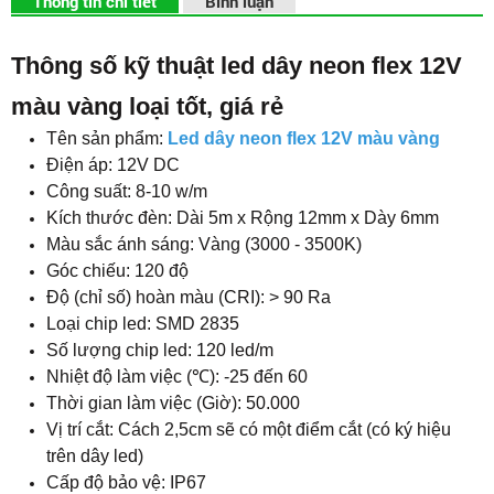
Thông tin chi tiết
Bình luận
Thông số kỹ thuật led dây neon flex 12V
màu vàng loại tốt, giá rẻ
Tên sản phẩm:
Led dây neon flex 12V màu vàng
Điện áp: 12V DC
Công suất: 8-10 w/m
Kích thước đèn: Dài 5m x Rộng 12mm x Dày 6mm
Màu sắc ánh sáng: Vàng (3000 - 3500K)
Góc chiếu: 120 độ
Độ (chỉ số) hoàn màu (CRI): > 90 Ra
Loại chip led: SMD 2835
Số lượng chip led: 120 led/m
Nhiệt độ làm việc (℃): -25 đến 60
Thời gian làm việc (Giờ): 50.000
Vị trí cắt: Cách 2,5cm sẽ có một điểm cắt (có ký hiệu
trên dây led)
Cấp độ bảo vệ: IP67