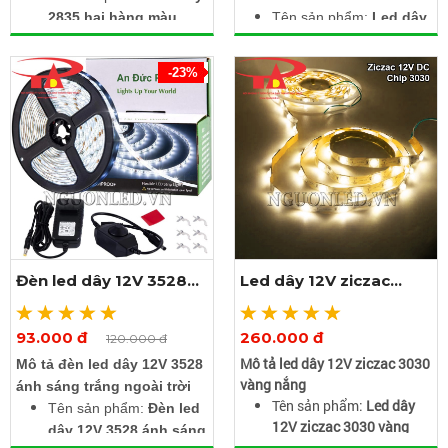
2835 hai hàng màu
Tên sản phẩm:
Led dây
vàng 100m
2835 hai hàng màu
Điện áp: 220V
trắng 100m
-23%
Kích thước: Rộng 12mm
Điện áp: 220V
x dày 5mm x dài 100m
Kích thước: Rộng 12mm
Chip led: SMD2835
x dày 5mm x dài 100m
Số lượng led: 120 led/m
Số lượng led: 120 led/m
Dùng được ngoài trời,
Chống nước, dùng được
chống nước
ngoài trời
Đặc biệt: Mua 1 cuộn
Đặc biệt: Mua 1 cuộn led
tặng 4 dây nguồn. Dây
tặng 4 dây nguồn tải
nguồn tải được 100m trị
được 100m trị giá
Đèn led dây 12V 3528
Led dây 12V ziczac
giá 100.000đ / dây
100.000đ / dây
ánh sáng trắng
3030 vàng nắng
93.000 đ
260.000 đ
Xem thêm ảnh
Xem thêm ảnh
120.000 đ
Mô tả led dây 12V ziczac 3030
Mô tả đèn led dây 12V 3528
vàng nắng
ánh sáng trắng ngoài trời
Tên sản phẩm:
Led dây
Tên sản phẩm:
Đèn led
12V ziczac 3030 vàng
dây 12V 3528 ánh sáng
nắng