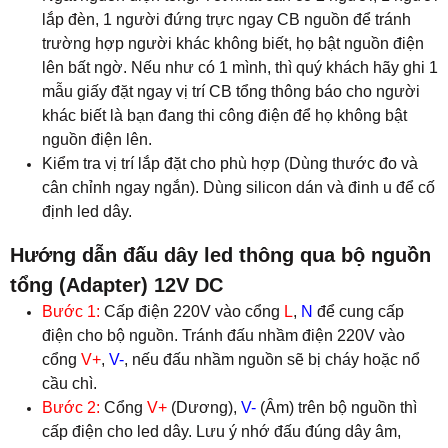
lắp đèn, 1 người đứng trực ngay CB nguồn để tránh
trường hợp người khác không biết, họ bật nguồn điện
lên bất ngờ. Nếu như có 1 mình, thì quý khách hãy ghi 1
mẫu giấy đặt ngay vị trí CB tổng thông báo cho người
khác biết là bạn đang thi công điện để họ không bật
nguồn điện lên.
Kiểm tra vị trí lắp đặt cho phù hợp (Dùng thước đo và
cân chỉnh ngay ngắn). Dùng silicon dán và đinh u để cố
định led dây.
Hướng dẫn đấu dây led thông qua bộ nguồn
tổng (Adapter) 12V DC
Bước 1:
Cấp điện 220V vào cổng
L
,
N
để cung cấp
điện cho bộ nguồn. Tránh đấu nhầm điện 220V vào
cổng
V+
,
V-
, nếu đấu nhầm nguồn sẽ bị cháy hoặc nổ
cầu chì.
Bước 2:
Cổng
V+
(Dương),
V-
(Âm) trên bộ nguồn thì
cấp điện cho led dây. Lưu ý nhớ đấu đúng dây âm,