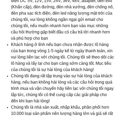
điện DC 5V, 12V, 15V, 24V, 36V, 48V, adapter, đèn exit
(Khẩn cấp), đèn đường, đèn nhà xưởng, đèn chống nổ,
đèn pha sạc tích điện, đèn led năng lượng mặt trời của
chúng tôi, vui lòng không ngần ngại gửi email cho
chúng tôi, nếu muốn nhanh hơn bạn vào mục những
câu hỏi thường gặp biết đâu có câu trả lời nhanh hơn
và phù hợp cho bạn
Khách hàng ở tỉnh nếu bạn chưa nhận được lô hàng
của bạn trong vòng 1-5 ngày kể từ ngày thanh toán, xin
vui lòng liên lạc với chúng tôi. Chúng tôi sẽ theo dõi các
lô hàng và lấy lại cho bạn càng sớm càng tốt. Mục tiêu
của chúng tôi là sự hài lòng của khách hàng!
Chúng tôi đang rất tập trung vào sự hài lòng của khách
hàng, nếu bạn không hài lòng và các câu hỏi trong quá
trình mua và vận chuyển hãy liên lạc với chúng tôi ngay
lập tức, chúng tôi có thể cung cấp các giải pháp cho
đến khi bạn hài lòng!
Chúng tôi là nhà sản xuất, nhập khẩu, phân phối hơn
10.000 loại sản phẩm nên lượng hàng lớn và giá sẽ rất