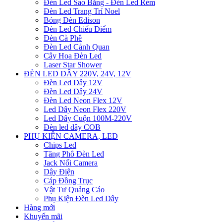
Đèn Led Sao Băng - Đèn Led Rèm
Đèn Led Trang Trí Noel
Bóng Đèn Edison
Đèn Led Chiếu Điểm
Đèn Cà Phê
Đèn Led Cảnh Quan
Cây Hoa Đèn Led
Laser Star Shower
ĐÈN LED DÂY 220V, 24V, 12V
Đèn Led Dây 12V
Đèn Led Dây 24V
Đèn Led Neon Flex 12V
Led Dây Neon Flex 220V
Led Dây Cuộn 100M-220V
Đèn led dây COB
PHỤ KIỆN CAMERA, LED
Chips Led
Tăng Phô Đèn Led
Jack Nối Camera
Dây Điện
Cáp Đồng Trục
Vật Tư Quảng Cáo
Phụ Kiện Đèn Led Dây
Hàng mới
Khuyến mãi