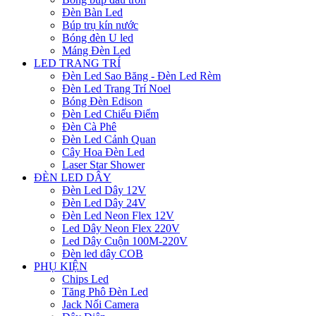
Đèn Bàn Led
Búp trụ kín nước
Bóng đèn U led
Máng Đèn Led
LED TRANG TRÍ
Đèn Led Sao Băng - Đèn Led Rèm
Đèn Led Trang Trí Noel
Bóng Đèn Edison
Đèn Led Chiếu Điểm
Đèn Cà Phê
Đèn Led Cảnh Quan
Cây Hoa Đèn Led
Laser Star Shower
ĐÈN LED DÂY
Đèn Led Dây 12V
Đèn Led Dây 24V
Đèn Led Neon Flex 12V
Led Dây Neon Flex 220V
Led Dây Cuộn 100M-220V
Đèn led dây COB
PHỤ KIỆN
Chips Led
Tăng Phô Đèn Led
Jack Nối Camera