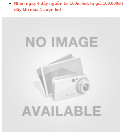
Nhận ngay 4 dây nguồn tải 100m led, trị giá 100.000đ /
dây khi mua 1 cuộn led