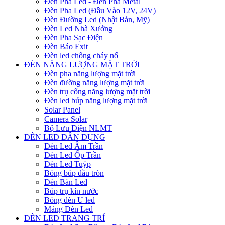
Đèn Pha Led - Đèn Pha Metal
Đèn Pha Led (Đầu Vào 12V, 24V)
Đèn Đường Led (Nhật Bản, Mỹ)
Đèn Led Nhà Xưởng
Đèn Pha Sạc Điện
Đèn Báo Exit
Đèn led chống cháy nổ
ĐÈN NĂNG LƯỢNG MẶT TRỜI
Đèn pha năng lượng mặt trời
Đèn đường năng lượng mặt trời
Đèn trụ cổng năng lượng mặt trời
Đèn led búp năng lượng mặt trời
Solar Panel
Camera Solar
Bộ Lưu Điện NLMT
ĐÈN LED DÂN DỤNG
Đèn Led Âm Trần
Đèn Led Ốp Trần
Đèn Led Tuýp
Bóng búp đầu tròn
Đèn Bàn Led
Búp trụ kín nước
Bóng đèn U led
Máng Đèn Led
ĐÈN LED TRANG TRÍ