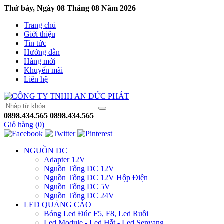
Thứ bảy, Ngày 08 Tháng 08 Năm 2026
Trang chủ
Giới thiệu
Tin tức
Hướng dẫn
Hàng mới
Khuyến mãi
Liên hệ
0898.434.565
0898.434.565
Giỏ hàng (
0
)
NGUỒN DC
Adapter 12V
Nguồn Tổng DC 12V
Nguồn Tổng DC 12V Hộp Điện
Nguồn Tổng DC 5V
Nguồn Tổng DC 24V
LED QUẢNG CÁO
Bóng Led Đúc F5, F8, Led Ruồi
Led Module - Led Hắt - Led Senyang