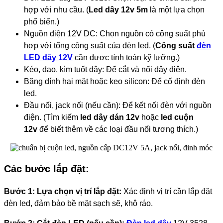
hợp với nhu cầu. (
Led dây 12v 5m
là một lựa chọn
phổ biến.)
Nguồn điện 12V DC: Chọn nguồn có công suất phù
hợp với tổng công suất của đèn led. (
Công suất
đèn
LED dây 12V
cần được tính toán kỹ lưỡng.)
Kéo, dao, kìm tuốt dây: Để cắt và nối dây điện.
Băng dính hai mặt hoặc keo silicon: Để cố định đèn
led.
Đầu nối, jack nối (nếu cần): Để kết nối đèn với nguồn
điện. (Tìm kiếm
led dây dán 12v
hoặc
led cuộn
12v
để biết thêm về các loại đầu nối tương thích.)
Các bước lắp đặt:
Bước 1: Lựa chọn vị trí lắp đặt:
Xác định vị trí cần lắp đặt
đèn led, đảm bảo bề mặt sạch sẽ, khô ráo.