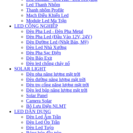
Led Thanh Nhôm
Thanh nhôm Profile
Mạch Điều Khiển Led
Module Led Ma Trận
LED CÔNG NGHIỆP
Đèn Pha Led - Đèn Pha Metal
Đèn Pha Led (Đầu Vào 12V, 24V)
Đèn Đường Led (Nhật Bản, Mỹ)
Đèn Led Nhà Xưởng
Đèn Pha Sạc Điện
Đèn Báo Exit
Đèn led chống cháy nổ
SOLAR LIGHT
Đèn pha năng lượng mặt trời
Đèn đường năng lượng mặt trời
Đèn trụ cổng năng lượng mặt trời
Đèn led búp năng lượng mặt trời
Solar Panel
Camera Solar
Bộ Lưu Điện NLMT
LED DÂN DỤNG
Đèn Led Âm Trần
Đèn Led Ốp Trần
Đèn Led Tuýp
Bóng búp đầu tròn