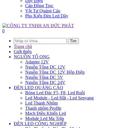
Dây Điện
Cáp Đồng Trục
Vật Tư Quảng Cáo
Phụ Kiện Đèn Led Dây
0
Tìm
Trang chủ
Giới thiệu
NGUỒN TỔ ONG
Adapter 12V
Nguồn Tổng DC 12V
Nguồn Tổng DC 12V Hộp Điện
Nguồn Tổng DC 5V
Nguồn Tổng DC 24V
ĐÈN LED QUẢNG CÁO
Bóng Led Đúc F5, F8, Led Ruồi
Led Module - Led Hắt - Led Senyang
Led Thanh Nhôm
Thanh nhôm Profile
Mạch Điều Khiển Led
Module Led Ma Trận
ĐÈN LED CÔNG NGHIỆP