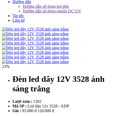
Hướng dẫn
Hướng dẫn sử dụng led đơn
Hướng dẫn sử dụng nguồn DC12V
Tin tức
Liên hệ
23%
Đèn led dây 12V 3528 ánh
sáng trắng
Lượt xem :
1302
Mã SP :
Led dán 12v 3528 - ADP
Giá :
93.000 đ
120.000 đ