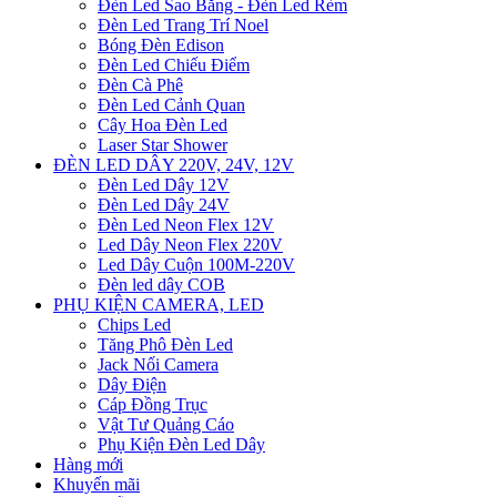
Đèn Led Sao Băng - Đèn Led Rèm
Đèn Led Trang Trí Noel
Bóng Đèn Edison
Đèn Led Chiếu Điểm
Đèn Cà Phê
Đèn Led Cảnh Quan
Cây Hoa Đèn Led
Laser Star Shower
ĐÈN LED DÂY 220V, 24V, 12V
Đèn Led Dây 12V
Đèn Led Dây 24V
Đèn Led Neon Flex 12V
Led Dây Neon Flex 220V
Led Dây Cuộn 100M-220V
Đèn led dây COB
PHỤ KIỆN CAMERA, LED
Chips Led
Tăng Phô Đèn Led
Jack Nối Camera
Dây Điện
Cáp Đồng Trục
Vật Tư Quảng Cáo
Phụ Kiện Đèn Led Dây
Hàng mới
Khuyến mãi