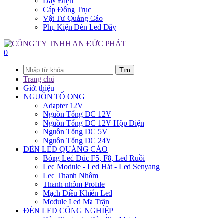
Dây Điện
Cáp Đồng Trục
Vật Tư Quảng Cáo
Phụ Kiện Đèn Led Dây
0
Tìm
Trang chủ
Giới thiệu
NGUỒN TỔ ONG
Adapter 12V
Nguồn Tổng DC 12V
Nguồn Tổng DC 12V Hộp Điện
Nguồn Tổng DC 5V
Nguồn Tổng DC 24V
ĐÈN LED QUẢNG CÁO
Bóng Led Đúc F5, F8, Led Ruồi
Led Module - Led Hắt - Led Senyang
Led Thanh Nhôm
Thanh nhôm Profile
Mạch Điều Khiển Led
Module Led Ma Trận
ĐÈN LED CÔNG NGHIỆP