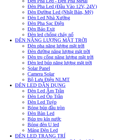
Đèn Pha Led - Đèn Pha Metal
Đèn Pha Led (Đầu Vào 12V, 24V)
Đèn Đường Led (Nhật Bản, Mỹ)
Đèn Led Nhà Xưởng
Đèn Pha Sạc Điện
Đèn Báo Exit
Đèn led chống cháy nổ
ĐÈN NĂNG LƯỢNG MẶT TRỜI
Đèn pha năng lượng mặt trời
Đèn đường năng lượng mặt trời
Đèn trụ cổng năng lượng mặt trời
Đèn led búp năng lượng mặt trời
Solar Panel
Camera Solar
Bộ Lưu Điện NLMT
ĐÈN LED DÂN DỤNG
Đèn Led Âm Trần
Đèn Led Ốp Trần
Đèn Led Tuýp
Bóng búp đầu tròn
Đèn Bàn Led
Búp trụ kín nước
Bóng đèn U led
Máng Đèn Led
ĐÈN LED TRANG TRÍ