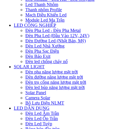
Led Thanh Nhôm
Thanh nhôm Profile
Mạch Điều Khiển Led
Module Led Ma Trận
LED CÔNG NGHIỆP
Đèn Pha Led - Đèn Pha Metal
Đèn Pha Led (Đầu Vào 12V, 24V)
Đèn Đường Led (Nhật Bản, Mỹ)
Đèn Led Nhà Xưởng
Đèn Pha Sạc Điện
Đèn Báo Exit
Đèn led chống cháy nổ
SOLAR LIGHT
Đèn pha năng lượng mặt trời
Đèn đường năng lượng mặt trời
Đèn trụ cổng năng lượng mặt trời
Đèn led búp năng lượng mặt trời
Solar Panel
Camera Solar
Bộ Lưu Điện NLMT
LED DÂN DỤNG
Đèn Led Âm Trần
Đèn Led Ốp Trần
Đèn Led Tuýp
Bóng búp đầu tròn