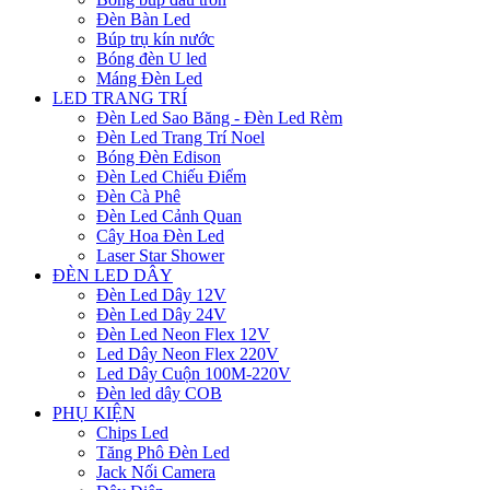
Đèn Bàn Led
Búp trụ kín nước
Bóng đèn U led
Máng Đèn Led
LED TRANG TRÍ
Đèn Led Sao Băng - Đèn Led Rèm
Đèn Led Trang Trí Noel
Bóng Đèn Edison
Đèn Led Chiếu Điểm
Đèn Cà Phê
Đèn Led Cảnh Quan
Cây Hoa Đèn Led
Laser Star Shower
ĐÈN LED DÂY
Đèn Led Dây 12V
Đèn Led Dây 24V
Đèn Led Neon Flex 12V
Led Dây Neon Flex 220V
Led Dây Cuộn 100M-220V
Đèn led dây COB
PHỤ KIỆN
Chips Led
Tăng Phô Đèn Led
Jack Nối Camera