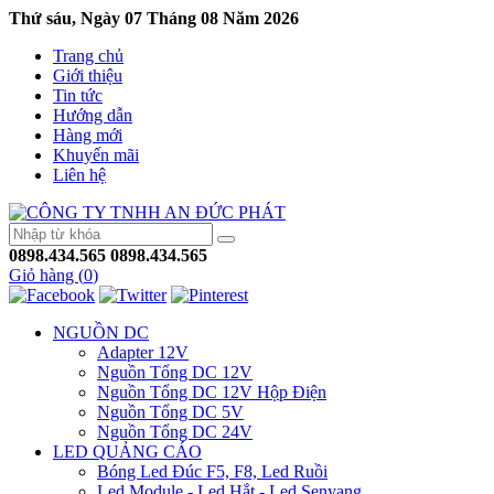
Thứ sáu, Ngày 07 Tháng 08 Năm 2026
Trang chủ
Giới thiệu
Tin tức
Hướng dẫn
Hàng mới
Khuyến mãi
Liên hệ
0898.434.565
0898.434.565
Giỏ hàng (
0
)
NGUỒN DC
Adapter 12V
Nguồn Tổng DC 12V
Nguồn Tổng DC 12V Hộp Điện
Nguồn Tổng DC 5V
Nguồn Tổng DC 24V
LED QUẢNG CÁO
Bóng Led Đúc F5, F8, Led Ruồi
Led Module - Led Hắt - Led Senyang