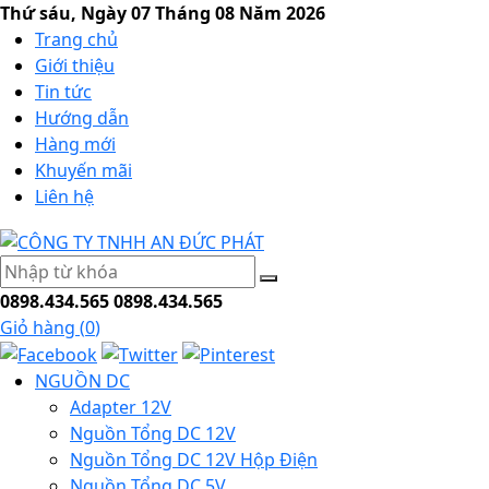
Thứ sáu, Ngày 07 Tháng 08 Năm 2026
Trang chủ
Giới thiệu
Tin tức
Hướng dẫn
Hàng mới
Khuyến mãi
Liên hệ
0898.434.565
0898.434.565
Giỏ hàng (
0
)
NGUỒN DC
Adapter 12V
Nguồn Tổng DC 12V
Nguồn Tổng DC 12V Hộp Điện
Nguồn Tổng DC 5V