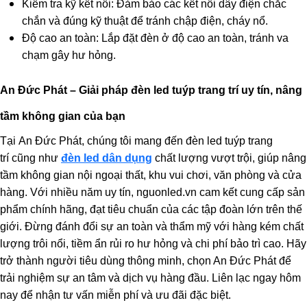
Kiểm tra kỹ kết nối: Đảm bảo các kết nối dây điện chắc
chắn và đúng kỹ thuật để tránh chập điện, cháy nổ.
Độ cao an toàn: Lắp đặt đèn ở độ cao an toàn, tránh va
chạm gây hư hỏng.
An Đức Phát – Giải pháp đèn led tuýp trang trí uy tín, nâng
tầm không gian của bạn
Tại An Đức Phát, chúng tôi mang đến đèn led tuýp trang
trí cũng như
đèn led dân dụng
chất lượng vượt trội, giúp nâng
tầm không gian nội ngoại thất, khu vui chơi, văn phòng và cửa
hàng. Với nhiều năm uy tín, nguonled.vn cam kết cung cấp sản
phẩm chính hãng, đạt tiêu chuẩn của các tập đoàn lớn trên thế
giới. Đừng đánh đổi sự an toàn và thẩm mỹ với hàng kém chất
lượng trôi nổi, tiềm ẩn rủi ro hư hỏng và chi phí bảo trì cao. Hãy
trở thành người tiêu dùng thông minh, chọn An Đức Phát để
trải nghiệm sự an tâm và dịch vụ hàng đầu. Liên lạc ngay hôm
nay để nhận tư vấn miễn phí và ưu đãi đặc biệt.