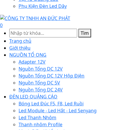
Phụ Kiện Đèn Led Dây
0
Tìm
Trang chủ
Giới thiệu
NGUỒN TỔ ONG
Adapter 12V
Nguồn Tổng DC 12V
Nguồn Tổng DC 12V Hộp Điện
Nguồn Tổng DC 5V
Nguồn Tổng DC 24V
ĐÈN LED QUẢNG CÁO
Bóng Led Đúc F5, F8, Led Ruồi
Led Module - Led Hắt - Led Senyang
Led Thanh Nhôm
Thanh nhôm Profile