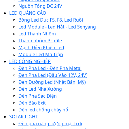
Nguồn Tổng DC 24V
LED QUẢNG CÁO
Bóng Led Đúc F5, F8, Led Ruồi
Led Module - Led Hắt - Led Senyang
Led Thanh Nhôm
Thanh nhôm Profile
Mạch Điều Khiển Led
Module Led Ma Trận
LED CÔNG NGHIỆP
Đèn Pha Led - Đèn Pha Metal
Đèn Pha Led (Đầu Vào 12V, 24V)
Đèn Đường Led (Nhật Bản, Mỹ)
Đèn Led Nhà Xưởng
Đèn Pha Sạc Điện
Đèn Báo Exit
Đèn led chống cháy nổ
SOLAR LIGHT
Đèn pha năng lượng mặt trời