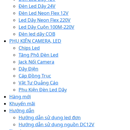
Đèn Led Dây 24V
Đèn Led Neon Flex 12V
Led Dây Neon Flex 220V
Led Dây Cuộn 100M-220V
Đèn led dây COB
PHỤ KIỆN CAMERA, LED
Chips Led
Tăng Phô Đèn Led
Jack Nối Camera
Dây Điện
Cáp Đồng Trục
Vật Tư Quảng Cáo
Phụ Kiện Đèn Led Dây
Hàng mới
Khuyến mãi
Hướng dẫn
Hướng dẫn sử dụng led đơn
Hướng dẫn sử dụng nguồn DC12V