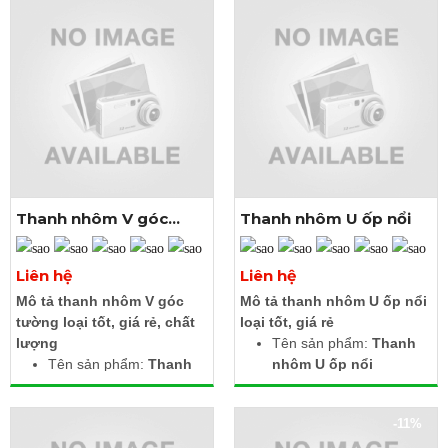
Thanh nhôm V góc
Thanh nhôm U ốp nổi
tường
Xem thêm ảnh
Xem thêm ảnh
Liên hệ
Liên hệ
Mô tả thanh nhôm V góc
Mô tả thanh nhôm U ốp nổi
tường loại tốt, giá rẻ, chất
loại tốt, giá rẻ
lượng
Tên sản phẩm:
Thanh
Tên sản phẩm:
Thanh
nhôm U ốp nổi
nhôm V góc tường
Kích thước: Rộng 17.4 x
Kích thước 2 cạnh: 15.8
Cao 7 x Lọt lòng 12.4
-11%
x 15.8mm (1616)
mm (17x7)