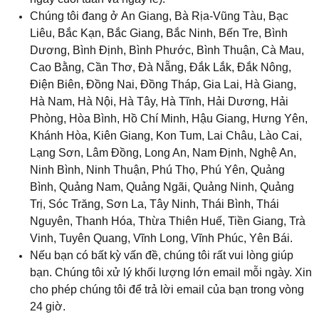
Chúng tôi đang ở An Giang
, 
Bà Rịa-Vũng Tàu, Bạc
Liêu, Bắc Kạn, Bắc Giang
, 
Bắc Ninh, Bến Tre, Bình
Dương, Bình Định, Bình Phước, Bình Thuận, Cà Mau,
Cao Bằng, Cần Thơ, Đà Nẵng, Đắk Lắk, Đắk Nông,
Điện Biên, Đồng Nai, Đồng Tháp, Gia Lai, Hà Giang,
Hà Nam, Hà Nội, Hà Tây, Hà Tĩnh, Hải Dương, Hải
Phòng, Hòa Bình, Hồ Chí Minh, Hậu Giang, Hưng Yên,
Khánh Hòa, Kiên Giang, Kon Tum, Lai Châu, Lào Cai,
Lạng Sơn, Lâm Đồng, Long An, Nam Định, Nghệ An,
Ninh Bình, Ninh Thuận, Phú Thọ, Phú Yên, Quảng
Bình, Quảng Nam, Quảng Ngãi, Quảng Ninh, Quảng
Trị, Sóc Trăng
, 
Sơn La, Tây Ninh, Thái Bình, Thái
Nguyên, Thanh Hóa, Thừa Thiên Huế, Tiền Giang, Trà
Vinh, Tuyên Quang, Vĩnh Long, Vĩnh Phúc, Yên Bái.
Nếu bạn có bất kỳ vấn đề, chúng tôi rất vui lòng giúp
bạn. Chúng tôi xử lý khối lượng lớn email mỗi ngày. Xin
cho phép chúng tôi để trả lời email của bạn trong vòng
24 giờ.