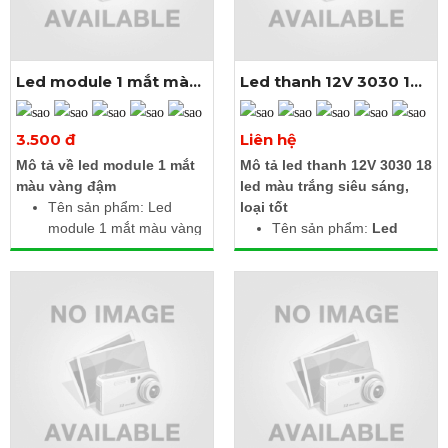
Led module 1 mắt màu
Led thanh 12V 3030 18
vàng đậm
led màu trắng
Xem thêm ảnh
Xem thêm ảnh
3.500 đ
Liên hệ
Mô tả về led module 1 mắt
Mô tả led thanh 12V 3030 18
màu vàng đậm
led màu trắng siêu sáng,
Tên sản phẩm: Led
loại tốt
module 1 mắt màu vàng
Tên sản phẩm:
Led
đậm
thanh 12V 3030 18 led
Điện áp: 12V DC
màu trắng
Công suất: 1.5W /
Điện áp đầu vào: DC
module
12V
Kích thước: 2.5m gồm
Công suất: 27W
20 bóng liền dây
Màu ánh sáng: Trắng
Cấp độ bảo vệ: IP67
Nhiệt độ màu: 6000K -
6500K
Chất liệu: Mạch hàn
nhôm