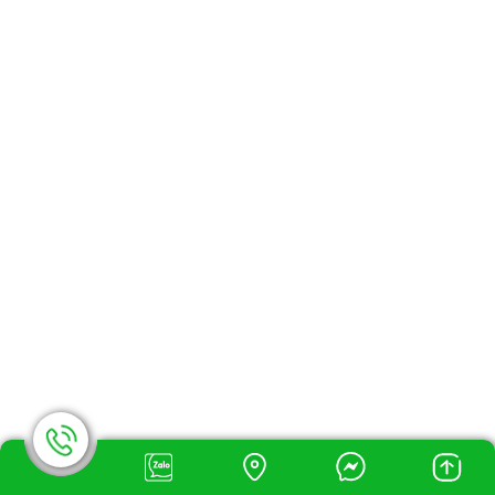
Bóng Led Đúc F5, F8, Led Ruồi
Led Module - Led Hắt - Led Senyang
Led Thanh Nhôm
Thanh Nhôm Profile
Mạch Điều Khiển Led
Module Led Ma Trận
ĐÈN LED CÔNG NGHIỆP
Đèn Pha Led - Đèn Pha Metal
Đèn Pha Led (Đầu Vào 12V, 24V)
Đèn Đường Led (Nhật Bản, Mỹ)
Đèn Led Nhà Xưởng
Đèn Pha Sạc Điện
Đèn Báo Exit
Đèn Led Chống Cháy Nổ