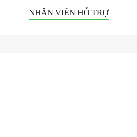
Kích thước: Dài 1m x
rộng 12mm
NHÂN VIÊN HỖ TRỢ
rộng 12mm
NGUỒN TỔ ONG
Adapter 12V
Nguồn Tổng DC 12V
Nguồn Tổng DC 12V Hộp Điện
Nguồn Tổng DC 5V
Nguồn Tổng DC 24V
ĐÈN LED QUẢNG CÁO