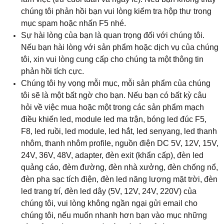
chúng tôi phản hồi bạn vui lòng kiểm tra hộp thư trong
mục spam hoặc nhấn F5 nhé.
Sự hài lòng của bạn là quan trọng đối với chúng tôi.
Nếu bạn hài lòng với sản phẩm hoặc dịch vụ của chúng
tôi, xin vui lòng cung cấp cho chúng ta một thông tin
phản hồi tích cực.
Chúng tôi hy vọng mỗi mục, mỗi sản phẩm của chúng
tôi sẽ là một bất ngờ cho bạn. Nếu bạn có bất kỳ câu
hỏi về việc mua hoặc một trong các sản phẩm mạch
điều khiển led, module led ma trận, bóng led đúc F5,
F8, led ruồi, led module, led hắt, led senyang, led thanh
nhôm, thanh nhôm profile, nguồn điện DC 5V, 12V, 15V,
24V, 36V, 48V, adapter, đèn exit (khẩn cấp), đèn led
quảng cáo, đèm đường, đèn nhà xưởng, đèn chống nổ,
đèn pha sạc tích điện, đèn led năng lượng mặt trời, đèn
led trang trí, đèn led dây (5V, 12V, 24V, 220V) của
chúng tôi, vui lòng không ngần ngại gửi email cho
chúng tôi, nếu muốn nhanh hơn bạn vào mục những