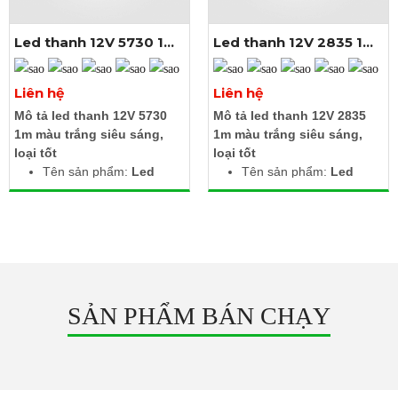
Chip led: SMD 3030
Kích thước: Dài 1m x
Led thanh 12V 5730 1m
Led thanh 12V 2835 1m
rộng 23.2mm
màu trắng
màu trắng
Xem thêm ảnh
Xem thêm ảnh
Liên hệ
Liên hệ
Mô tả led thanh 12V 5730
Mô tả led thanh 12V 2835
1m màu trắng siêu sáng,
1m màu trắng siêu sáng,
loại tốt
loại tốt
Tên sản phẩm:
Led
Tên sản phẩm:
Led
thanh 12V 2835 1m
thanh 12V 2835 1m
màu trắng
màu trắng
Điện áp đầu vào: DC
Điện áp đầu vào: DC
12V
12V
Công suất: 17W
Công suất: 19.2W
Màu ánh sáng: Trắng
Màu ánh sáng: Trắng
Nhiệt độ màu: 6000K -
Nhiệt độ màu: 6000K -
SẢN PHẨM BÁN CHẠY
6500K
6500K
Chất liệu: Mạch hàn
Chất liệu: Mạch hàn
nhôm
nhôm
Chip led: SMD 5730
Chip led: SMD 2835
Số hàng led: 2 hàng
Kích thước: Dài 1m x