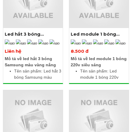
5mm, đế 9mm
Chiều dài: 3m gồm 50
con liền dây
Led hắt 3 bóng
Led module 1 bóng
samsung màu vàng
220V
nắng
Xem thêm ảnh
Xem thêm ảnh
Liên hệ
8.500 đ
Mô tả về led hắt 3 bóng
Mô tả về led module 1 bóng
Samsung màu vàng nắng
220v siêu sáng
Tên sản phẩm: Led hắt 3
Tên sản phẩm: Led
bóng Samsung màu
module 1 bóng 220v
vàng nắng
Điện áp: 220V AC
Điện áp: 12V DC
Công suất: 1.5W /
Công suất: 1.2W /
module
module
Kích thước: 2.5m gồm
Kích thước: 2.5m gồm
20 module liền dây
20 module liền dây
Cấp độ bảo vệ: IP65
Cấp độ bảo vệ: IP65