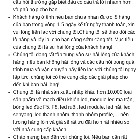
câu hỏi thường gặp biết đâu có câu trả lời nhanh hơn
và phù hợp cho bạn
Khách hàng ở tỉnh nếu bạn chưa nhận được lô hàng
của bạn trong vòng 1-5 ngày kể từ ngày thanh toán, xin
vui lòng liên lạc với chúng tôi.Chúng tôi sẽ theo dõi các
lô hàng và lấy lại cho bạn càng sớm càng tốt. Mục tiêu
của chúng tôi là sự hài lòng của khách hàng!
Chúng tôi đang rất tập trung vào sự hài lòng của khách
hàng, nếu bạn không hài lòng và các câu hỏi trong quá
trình mua và vận chuyển hãy liên lạc với chúng tôi ngay
lập tức, chúng tôi có thể cung cấp các giải pháp cho
đến khi bạn hài lòng!
Chúng tôi là nhà sản xuất, nhập khẩu hơn 10.000 loại
sản phẩm về mạch điều khiển led, module led ma trận,
bóng led đúc F5, F8, led ruồi, led module, led hắt, led
senyang, led thanh nhôm, thanh nhôm profile,… nên
lượng hàng lớn và giá sẽ rất ưu đãi hơn rất nhiều so
với nhà cung cấp khách.
Chào mừng bạn đến với chúng tôi. Nếu bạn cần rất