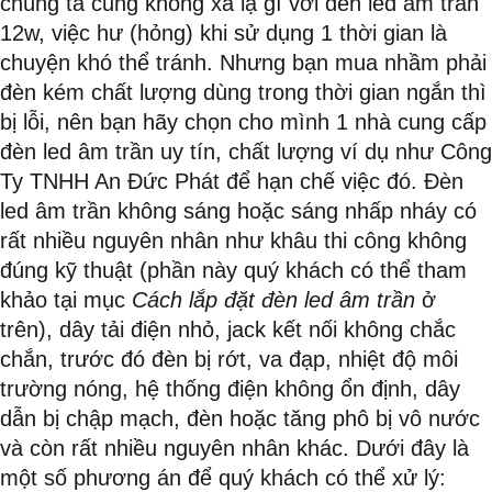
chúng ta cũng không xa lạ gì với đèn led âm trần
12w, việc hư (hỏng) khi sử dụng 1 thời gian là
chuyện khó thể tránh. Nhưng bạn mua nhầm phải
đèn kém chất lượng dùng trong thời gian ngắn thì
bị lỗi, nên bạn hãy chọn cho mình 1 nhà cung cấp
đèn led âm trần uy tín, chất lượng ví dụ như Công
Ty TNHH An Đức Phát để hạn chế việc đó. Đèn
led âm trần không sáng hoặc sáng nhấp nháy có
rất nhiều nguyên nhân như khâu thi công không
đúng kỹ thuật (phần này quý khách có thể tham
khảo tại mục
Cách lắp đặt đèn led âm trần
ở
trên), dây tải điện nhỏ, jack kết nối không chắc
chắn, trước đó đèn bị rớt, va đạp, nhiệt độ môi
trường nóng, hệ thống điện không ổn định, dây
dẫn bị chập mạch, đèn hoặc tăng phô bị vô nước
và còn rất nhiều nguyên nhân khác. Dưới đây là
một số phương án để quý khách có thể xử lý: