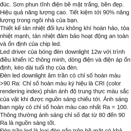
đúc. Sơn phun tĩnh điện bề mặt trắng, bền đẹp.
Hiệu quả năng lượng cao. Tiết kiệm tới 90% năng
lượng trong ngôi nhà của bạn.
Thiết kế tản nhiệt đối lưu không khí hoàn hảo, tỏa
nhiệt mạnh, tản nhiệt đảm bảo hoạt động an toàn
và ổn định của chip led.
Led driver của bóng đèn downlight 12w với trình
điều khiển IC thông minh, dòng điện và điện áp ổn
định, kéo dài tuổi thọ của đèn.
Đèn led downlight âm trần có chỉ số hoàn màu
>90 Ra: Chỉ số hoàn màu ký hiệu là CRI (color
rendering index) phản ánh độ trung thực màu sắc
của vật khi được nguồn sáng chiếu tới. Ánh sáng
ban ngày có chỉ số hoàn màu cao nhất Ra = 100.
Thông thường ánh sáng chỉ số đạt từ 80 đến 90
Ra là nguồn sáng tốt.
Đèn trần led là loại đèn gắn trên bề mặt có khả