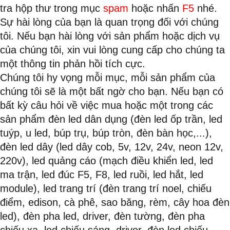
tra hộp thư trong mục
spam
hoặc nhấn
F5
nhé.
Sự hài lòng của bạn là quan trọng đối với chúng
tôi. Nếu bạn hài lòng với sản phẩm hoặc dịch vụ
của chúng tôi, xin vui lòng cung cấp cho chúng ta
một thông tin phản hồi tích cực.
Chúng tôi hy vọng mỗi mục, mỗi sản phẩm của
chúng tôi sẽ là một bất ngờ cho bạn. Nếu bạn có
bất kỳ câu hỏi về việc mua hoặc một trong các
sản phẩm đèn led dân dụng (đèn led ốp trần, led
tuýp, u led, búp trụ, búp tròn, đèn bàn học,...),
đèn led dây (led dây cob, 5v, 12v, 24v, neon 12v,
220v), led quảng cáo (mạch điều khiển led, led
ma trận, led đúc F5, F8, led ruồi, led hắt, led
module), led trang trí (đèn trang trí noel, chiếu
điểm, edison, cà phê, sao băng, rèm, cây hoa đèn
led), đèn pha led, driver, đèn tường, đèn pha