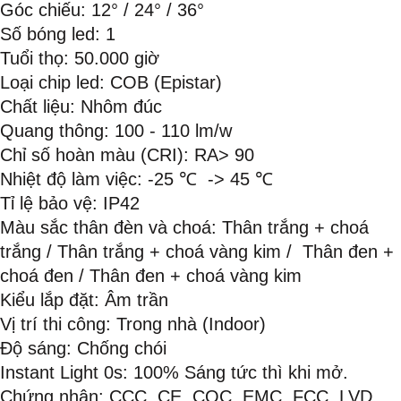
Góc chiếu: 12° / 24° / 36°
Số bóng led: 1
Tuổi thọ: 50.000 giờ
Loại chip led: COB (Epistar)
Chất liệu: Nhôm đúc
Quang thông: 100 - 110 lm/w
Chỉ số hoàn màu (CRI): RA> 90
Nhiệt độ làm việc: -25 ℃ -> 45 ℃
Tỉ lệ bảo vệ: IP42
Màu sắc thân đèn và choá: Thân trắng + choá
trắng / Thân trắng + choá vàng kim / Thân đen +
choá đen / Thân đen + choá vàng kim
Kiểu lắp đặt: Âm trần
Vị trí thi công: Trong nhà (Indoor)
Độ sáng: Chống chói
Instant Light 0s: 100% Sáng tức thì khi mở.
Chứng nhận: CCC, CE, CQC, EMC, FCC, LVD,