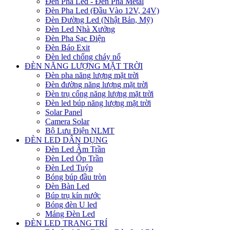
Đèn Pha Led - Đèn Pha Metal
Đèn Pha Led (Đầu Vào 12V, 24V)
Đèn Đường Led (Nhật Bản, Mỹ)
Đèn Led Nhà Xưởng
Đèn Pha Sạc Điện
Đèn Báo Exit
Đèn led chống cháy nổ
ĐÈN NĂNG LƯỢNG MẶT TRỜI
Đèn pha năng lượng mặt trời
Đèn đường năng lượng mặt trời
Đèn trụ cổng năng lượng mặt trời
Đèn led búp năng lượng mặt trời
Solar Panel
Camera Solar
Bộ Lưu Điện NLMT
ĐÈN LED DÂN DỤNG
Đèn Led Âm Trần
Đèn Led Ốp Trần
Đèn Led Tuýp
Bóng búp đầu tròn
Đèn Bàn Led
Búp trụ kín nước
Bóng đèn U led
Máng Đèn Led
ĐÈN LED TRANG TRÍ