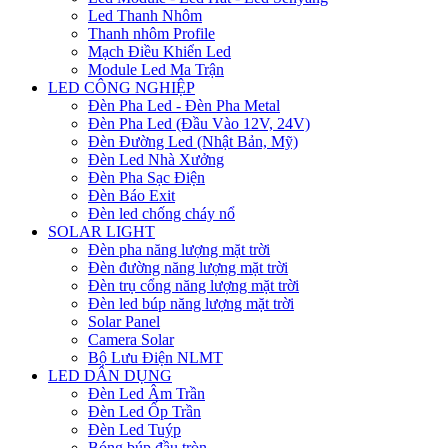
Led Thanh Nhôm
Thanh nhôm Profile
Mạch Điều Khiển Led
Module Led Ma Trận
LED CÔNG NGHIỆP
Đèn Pha Led - Đèn Pha Metal
Đèn Pha Led (Đầu Vào 12V, 24V)
Đèn Đường Led (Nhật Bản, Mỹ)
Đèn Led Nhà Xưởng
Đèn Pha Sạc Điện
Đèn Báo Exit
Đèn led chống cháy nổ
SOLAR LIGHT
Đèn pha năng lượng mặt trời
Đèn đường năng lượng mặt trời
Đèn trụ cổng năng lượng mặt trời
Đèn led búp năng lượng mặt trời
Solar Panel
Camera Solar
Bộ Lưu Điện NLMT
LED DÂN DỤNG
Đèn Led Âm Trần
Đèn Led Ốp Trần
Đèn Led Tuýp
Bóng búp đầu tròn