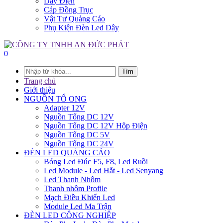
Dây Điện
Cáp Đồng Trục
Vật Tư Quảng Cáo
Phụ Kiện Đèn Led Dây
0
Tìm
Trang chủ
Giới thiệu
NGUỒN TỔ ONG
Adapter 12V
Nguồn Tổng DC 12V
Nguồn Tổng DC 12V Hộp Điện
Nguồn Tổng DC 5V
Nguồn Tổng DC 24V
ĐÈN LED QUẢNG CÁO
Bóng Led Đúc F5, F8, Led Ruồi
Led Module - Led Hắt - Led Senyang
Led Thanh Nhôm
Thanh nhôm Profile
Mạch Điều Khiển Led
Module Led Ma Trận
ĐÈN LED CÔNG NGHIỆP