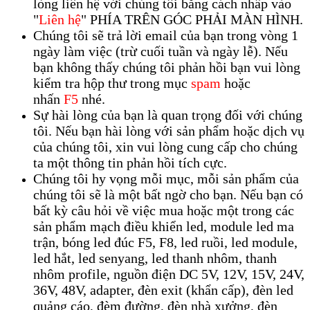
lòng liên hệ với chúng tôi bằng cách nhấp vào
"
Liên hệ
" PHÍA TRÊN GÓC PHẢI MÀN HÌNH.
Chúng tôi sẽ trả lời email của bạn trong vòng 1
ngày làm việc (trừ cuối tuần và ngày lễ). Nếu
bạn không thấy chúng tôi phản hồi bạn vui lòng
kiểm tra hộp thư trong mục
spam
hoặc
nhấn
F5
nhé.
Sự hài lòng của bạn là quan trọng đối với chúng
tôi. Nếu bạn hài lòng với sản phẩm hoặc dịch vụ
của chúng tôi, xin vui lòng cung cấp cho chúng
ta một thông tin phản hồi tích cực.
Chúng tôi hy vọng mỗi mục, mỗi sản phẩm của
chúng tôi sẽ là một bất ngờ cho bạn. Nếu bạn có
bất kỳ câu hỏi về việc mua hoặc một trong các
sản phẩm mạch điều khiển led, module led ma
trận, bóng led đúc F5, F8, led ruồi, led module,
led hắt, led senyang, led thanh nhôm, thanh
nhôm profile, nguồn điện DC 5V, 12V, 15V, 24V,
36V, 48V, adapter, đèn exit (khẩn cấp), đèn led
quảng cáo, đèm đường, đèn nhà xưởng, đèn