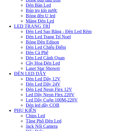
Đèn Bàn Led
Búp trụ kín nước
Bóng đèn U led
Máng Đèn Led
LED TRANG TRÍ
Đèn Led Sao Băng - Đèn Led Rèm
Đèn Led Trang Trí Noel
Bóng Đèn Edison
Đèn Led Chiếu Điểm
Đèn Cà Phê
Đèn Led Cảnh Quan
Cây Hoa Đèn Led
Laser Star Shower
ĐÈN LED DÂY
Đèn Led Dây 12V
Đèn Led Dây 24V
Đèn Led Neon Flex 12V
Led Dây Neon Flex 220V
Led Dây Cuộn 100M-220V
Đèn led dây COB
PHỤ KIỆN
Chips Led
Tăng Phô Đèn Led
Jack Nối Camera