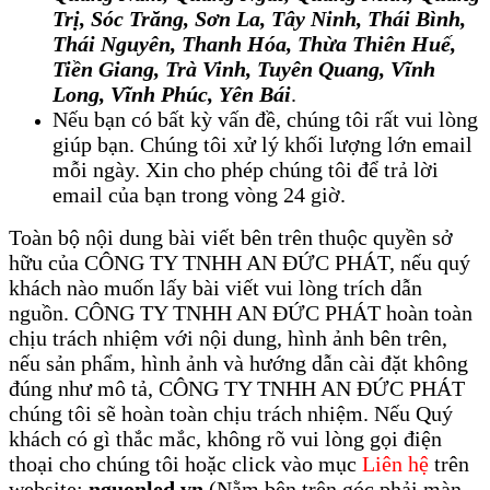
Trị, Sóc Trăng
, 
Sơn La, Tây Ninh, Thái Bình,
Thái Nguyên, Thanh Hóa, Thừa Thiên Huế,
Tiền Giang, Trà Vinh, Tuyên Quang, Vĩnh
Long, Vĩnh Phúc, Yên Bái
.
Nếu bạn có bất kỳ vấn đề, chúng tôi rất vui lòng
giúp bạn. Chúng tôi xử lý khối lượng lớn email
mỗi ngày. Xin cho phép chúng tôi để trả lời
email của bạn trong vòng 24 giờ.
Toàn bộ nội dung bài viết bên trên thuộc quyền sở
hữu của CÔNG TY TNHH AN ĐỨC PHÁT, nếu quý
khách nào muốn lấy bài viết vui lòng trích dẫn
nguồn. CÔNG TY TNHH AN ĐỨC PHÁT hoàn toàn
chịu trách nhiệm với nội dung, hình ảnh bên trên,
nếu sản phẩm, hình ảnh và hướng dẫn cài đặt không
đúng như mô tả, CÔNG TY TNHH AN ĐỨC PHÁT
chúng tôi sẽ hoàn toàn chịu trách nhiệm. Nếu Quý
khách có gì thắc mắc, không rõ vui lòng gọi điện
thoại cho chúng tôi hoặc click vào mục
Liên hệ
trên
website:
nguonled.vn
(Nằm bên trên góc phải màn