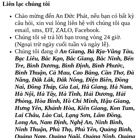
Liên lạc chúng tôi
Chào mừng đến An Đức Phát, nếu bạn có bất kỳ
câu hỏi, xin vui lòng liên hệ với chúng tôi qua
email, sms, ĐT, ZALO, Facebook.
Chúng tôi sẽ trả lời bạn trong vòng 24 giờ.
(Ngoại trừ ngày cuối tuần và ngày lễ).
Chúng tôi đang ở
An Giang
, 
Bà Rịa-Vũng Tàu,
Bạc Liêu, Bắc Kạn, Bắc Giang
, 
Bắc Ninh, Bến
Tre, Bình Dương, Bình Định, Bình Phước,
Bình Thuận, Cà Mau, Cao Bằng, Cần Thơ, Đà
Nẵng, Đắk Lắk, Đắk Nông, Điện Biên, Đồng
Nai, Đồng Tháp, Gia Lai, Hà Giang, Hà Nam,
Hà Nội, Hà Tây, Hà Tĩnh, Hải Dương, Hải
Phòng, Hòa Bình, Hồ Chí Minh, Hậu Giang,
Hưng Yên, Khánh Hòa, Kiên Giang, Kon Tum,
Lai Châu, Lào Cai, Lạng Sơn, Lâm Đồng,
Long An, Nam Định, Nghệ An, Ninh Bình,
Ninh Thuận, Phú Thọ, Phú Yên, Quảng Bình,
Quảng Nam, Quảng Ngãi, Quảng Ninh, Quảng