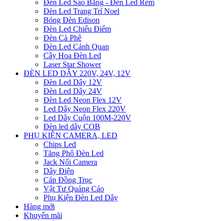
Đèn Led Sao Băng - Đèn Led Rèm
Đèn Led Trang Trí Noel
Bóng Đèn Edison
Đèn Led Chiếu Điểm
Đèn Cà Phê
Đèn Led Cảnh Quan
Cây Hoa Đèn Led
Laser Star Shower
ĐÈN LED DÂY 220V, 24V, 12V
Đèn Led Dây 12V
Đèn Led Dây 24V
Đèn Led Neon Flex 12V
Led Dây Neon Flex 220V
Led Dây Cuộn 100M-220V
Đèn led dây COB
PHỤ KIỆN CAMERA, LED
Chips Led
Tăng Phô Đèn Led
Jack Nối Camera
Dây Điện
Cáp Đồng Trục
Vật Tư Quảng Cáo
Phụ Kiện Đèn Led Dây
Hàng mới
Khuyến mãi