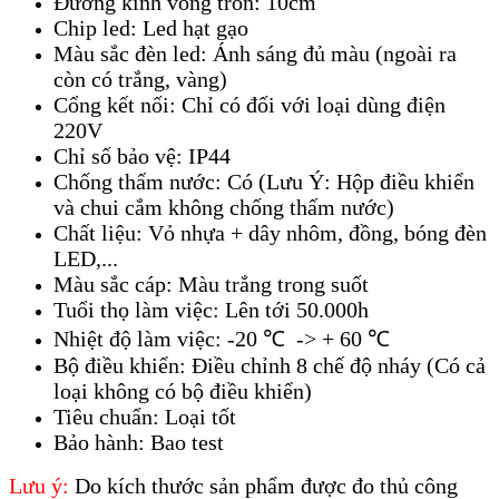
Đường kính vòng tròn: 10cm
Chip led: Led hạt gạo
Màu sắc đèn led: Ánh sáng đủ màu (ngoài ra
còn có trắng, vàng)
Cổng kết nối: Chỉ có đối với loại dùng điện
220V
Chỉ số bảo vệ: IP44
Chống thấm nước: Có (Lưu Ý: Hộp điều khiển
và chui cắm không chống thấm nước)
Chất liệu: Vỏ nhựa + dây nhôm, đồng, bóng đèn
LED,...
Màu sắc cáp: Màu trắng trong suốt
Tuổi thọ làm việc: Lên tới 50.000h
Nhiệt độ làm việc: -20 ℃ -> + 60 ℃
Bộ điều khiển: Điều chỉnh 8 chế độ nháy (Có cả
loại không có bộ điều khiển)
Tiêu chuẩn: Loại tốt
Bảo hành: Bao test
Lưu ý:
Do kích thước sản phẩm được đo thủ công