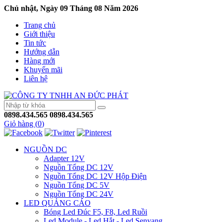
Chủ nhật, Ngày 09 Tháng 08 Năm 2026
Trang chủ
Giới thiệu
Tin tức
Hướng dẫn
Hàng mới
Khuyến mãi
Liên hệ
0898.434.565
0898.434.565
Giỏ hàng (
0
)
NGUỒN DC
Adapter 12V
Nguồn Tổng DC 12V
Nguồn Tổng DC 12V Hộp Điện
Nguồn Tổng DC 5V
Nguồn Tổng DC 24V
LED QUẢNG CÁO
Bóng Led Đúc F5, F8, Led Ruồi
Led Module - Led Hắt - Led Senyang