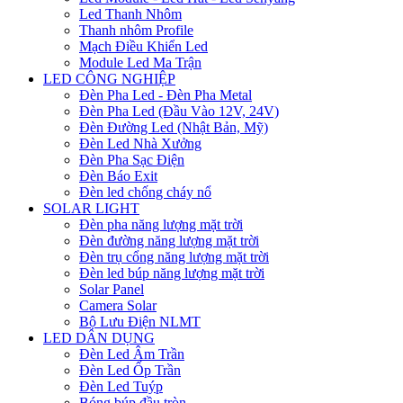
Led Thanh Nhôm
Thanh nhôm Profile
Mạch Điều Khiển Led
Module Led Ma Trận
LED CÔNG NGHIỆP
Đèn Pha Led - Đèn Pha Metal
Đèn Pha Led (Đầu Vào 12V, 24V)
Đèn Đường Led (Nhật Bản, Mỹ)
Đèn Led Nhà Xưởng
Đèn Pha Sạc Điện
Đèn Báo Exit
Đèn led chống cháy nổ
SOLAR LIGHT
Đèn pha năng lượng mặt trời
Đèn đường năng lượng mặt trời
Đèn trụ cổng năng lượng mặt trời
Đèn led búp năng lượng mặt trời
Solar Panel
Camera Solar
Bộ Lưu Điện NLMT
LED DÂN DỤNG
Đèn Led Âm Trần
Đèn Led Ốp Trần
Đèn Led Tuýp
Bóng búp đầu tròn