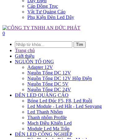
Dây Điện
Cáp Đồng Trục
Vật Tư Quảng Cáo
Phụ Kiện Đèn Led Dây
0
Tìm
Trang chủ
Giới thiệu
NGUỒN TỔ ONG
Adapter 12V
Nguồn Tổng DC 12V
Nguồn Tổng DC 12V Hộp Điện
Nguồn Tổng DC 5V
Nguồn Tổng DC 24V
ĐÈN LED QUẢNG CÁO
Bóng Led Đúc F5, F8, Led Ruồi
Led Module - Led Hắt - Led Senyang
Led Thanh Nhôm
Thanh nhôm Profile
Mạch Điều Khiển Led
Module Led Ma Trận
ĐÈN LED CÔNG NGHIỆP