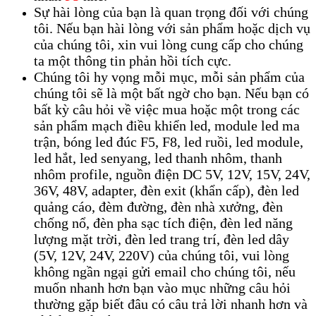
Sự hài lòng của bạn là quan trọng đối với chúng
tôi. Nếu bạn hài lòng với sản phẩm hoặc dịch vụ
của chúng tôi, xin vui lòng cung cấp cho chúng
ta một thông tin phản hồi tích cực.
Chúng tôi hy vọng mỗi mục, mỗi sản phẩm của
chúng tôi sẽ là một bất ngờ cho bạn. Nếu bạn có
bất kỳ câu hỏi về việc mua hoặc một trong các
sản phẩm mạch điều khiển led, module led ma
trận, bóng led đúc F5, F8, led ruồi, led module,
led hắt, led senyang, led thanh nhôm, thanh
nhôm profile, nguồn điện DC 5V, 12V, 15V, 24V,
36V, 48V, adapter, đèn exit (khẩn cấp), đèn led
quảng cáo, đèm đường, đèn nhà xưởng, đèn
chống nổ, đèn pha sạc tích điện, đèn led năng
lượng mặt trời, đèn led trang trí, đèn led dây
(5V, 12V, 24V, 220V) của chúng tôi, vui lòng
không ngần ngại gửi email cho chúng tôi, nếu
muốn nhanh hơn bạn vào mục những câu hỏi
thường gặp biết đâu có câu trả lời nhanh hơn và