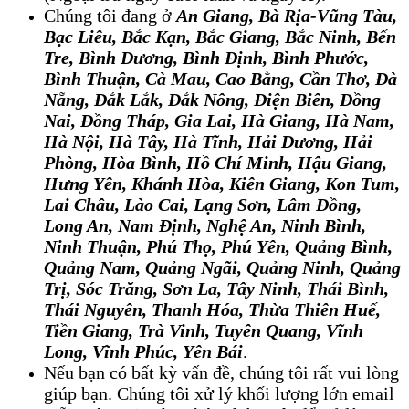
Chúng tôi đang ở
An Giang
, 
Bà Rịa-Vũng Tàu,
Bạc Liêu, Bắc Kạn, Bắc Giang
, 
Bắc Ninh, Bến
Tre, Bình Dương, Bình Định, Bình Phước,
Bình Thuận, Cà Mau, Cao Bằng, Cần Thơ, Đà
Nẵng, Đắk Lắk, Đắk Nông, Điện Biên, Đồng
Nai, Đồng Tháp, Gia Lai, Hà Giang, Hà Nam,
Hà Nội, Hà Tây, Hà Tĩnh, Hải Dương, Hải
Phòng, Hòa Bình, Hồ Chí Minh, Hậu Giang,
Hưng Yên, Khánh Hòa, Kiên Giang, Kon Tum,
Lai Châu, Lào Cai, Lạng Sơn, Lâm Đồng,
Long An, Nam Định, Nghệ An, Ninh Bình,
Ninh Thuận, Phú Thọ, Phú Yên, Quảng Bình,
Quảng Nam, Quảng Ngãi, Quảng Ninh, Quảng
Trị, Sóc Trăng
, 
Sơn La, Tây Ninh, Thái Bình,
Thái Nguyên, Thanh Hóa, Thừa Thiên Huế,
Tiền Giang, Trà Vinh, Tuyên Quang, Vĩnh
Long, Vĩnh Phúc, Yên Bái
.
Nếu bạn có bất kỳ vấn đề, chúng tôi rất vui lòng
giúp bạn. Chúng tôi xử lý khối lượng lớn email