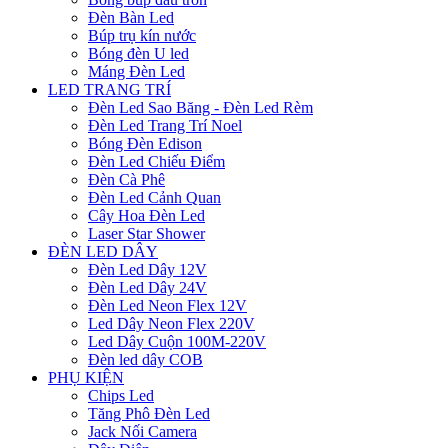
Đèn Bàn Led
Búp trụ kín nước
Bóng đèn U led
Máng Đèn Led
LED TRANG TRÍ
Đèn Led Sao Băng - Đèn Led Rèm
Đèn Led Trang Trí Noel
Bóng Đèn Edison
Đèn Led Chiếu Điểm
Đèn Cà Phê
Đèn Led Cảnh Quan
Cây Hoa Đèn Led
Laser Star Shower
ĐÈN LED DÂY
Đèn Led Dây 12V
Đèn Led Dây 24V
Đèn Led Neon Flex 12V
Led Dây Neon Flex 220V
Led Dây Cuộn 100M-220V
Đèn led dây COB
PHỤ KIỆN
Chips Led
Tăng Phô Đèn Led
Jack Nối Camera