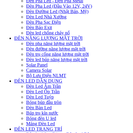
Đèn Pha Led - Đèn Pha Metal
Đèn Pha Led (Đầu Vào 12V, 24V)
Đèn Đường Led (Nhật Bản, Mỹ)
Đèn Led Nhà Xưởng
Đèn Pha Sạc Điện
Đèn Báo Exit
Đèn led chống cháy nổ
ĐÈN NĂNG LƯỢNG MẶT TRỜI
Đèn pha năng lượng mặt trời
Đèn đường năng lượng mặt trời
Đèn trụ cổng năng lượng mặt trời
Đèn led búp năng lượng mặt trời
Solar Panel
Camera Solar
Bộ Lưu Điện NLMT
ĐÈN LED DÂN DỤNG
Đèn Led Âm Trần
Đèn Led Ốp Trần
Đèn Led Tuýp
Bóng búp đầu tròn
Đèn Bàn Led
Búp trụ kín nước
Bóng đèn U led
Máng Đèn Led
ĐÈN LED TRANG TRÍ