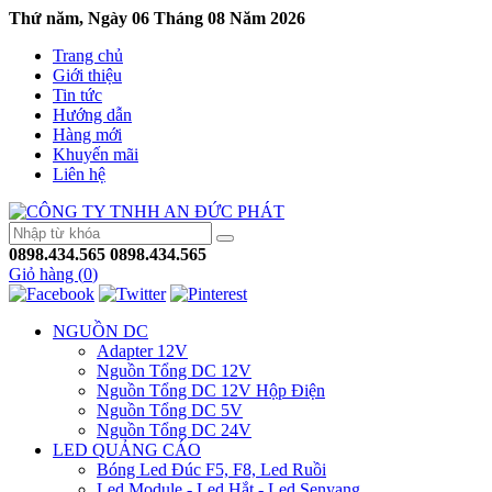
Thứ năm, Ngày 06 Tháng 08 Năm 2026
Trang chủ
Giới thiệu
Tin tức
Hướng dẫn
Hàng mới
Khuyến mãi
Liên hệ
0898.434.565
0898.434.565
Giỏ hàng (
0
)
NGUỒN DC
Adapter 12V
Nguồn Tổng DC 12V
Nguồn Tổng DC 12V Hộp Điện
Nguồn Tổng DC 5V
Nguồn Tổng DC 24V
LED QUẢNG CÁO
Bóng Led Đúc F5, F8, Led Ruồi
Led Module - Led Hắt - Led Senyang