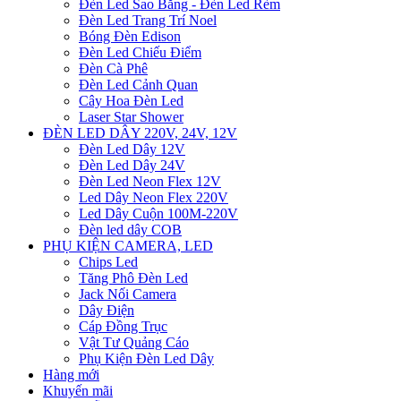
Đèn Led Sao Băng - Đèn Led Rèm
Đèn Led Trang Trí Noel
Bóng Đèn Edison
Đèn Led Chiếu Điểm
Đèn Cà Phê
Đèn Led Cảnh Quan
Cây Hoa Đèn Led
Laser Star Shower
ĐÈN LED DÂY 220V, 24V, 12V
Đèn Led Dây 12V
Đèn Led Dây 24V
Đèn Led Neon Flex 12V
Led Dây Neon Flex 220V
Led Dây Cuộn 100M-220V
Đèn led dây COB
PHỤ KIỆN CAMERA, LED
Chips Led
Tăng Phô Đèn Led
Jack Nối Camera
Dây Điện
Cáp Đồng Trục
Vật Tư Quảng Cáo
Phụ Kiện Đèn Led Dây
Hàng mới
Khuyến mãi