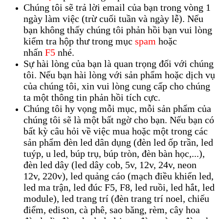
Chúng tôi sẽ trả lời email của bạn trong vòng 1
ngày làm việc (trừ cuối tuần và ngày lễ). Nếu
bạn không thấy chúng tôi phản hồi bạn vui lòng
kiểm tra hộp thư trong mục
spam
hoặc
nhấn
F5
nhé.
Sự hài lòng của bạn là quan trọng đối với chúng
tôi. Nếu bạn hài lòng với sản phẩm hoặc dịch vụ
của chúng tôi, xin vui lòng cung cấp cho chúng
ta một thông tin phản hồi tích cực.
Chúng tôi hy vọng mỗi mục, mỗi sản phẩm của
chúng tôi sẽ là một bất ngờ cho bạn. Nếu bạn có
bất kỳ câu hỏi về việc mua hoặc một trong các
sản phẩm đèn led dân dụng (đèn led ốp trần, led
tuýp, u led, búp trụ, búp tròn, đèn bàn học,...),
đèn led dây (led dây cob, 5v, 12v, 24v, neon
12v, 220v), led quảng cáo (mạch điều khiển led,
led ma trận, led đúc F5, F8, led ruồi, led hắt, led
module), led trang trí (đèn trang trí noel, chiếu
điểm, edison, cà phê, sao băng, rèm, cây hoa