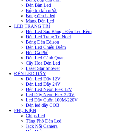
Đèn Bàn Led
Búp trụ kín nước
Bóng đèn U led
Máng Đèn Led
LED TRANG TRÍ
Đèn Led Sao Băng - Đèn Led Rèm
Đèn Led Trang Trí Noel
Bóng Đèn Edison
Đèn Led Chiếu Điểm
Đèn Cà Phê
Đèn Led Cảnh Quan
Cây Hoa Đèn Led
Laser Star Shower
ĐÈN LED DÂY
Đèn Led Dây 12V
Đèn Led Dây 24V
Đèn Led Neon Flex 12V
Led Dây Neon Flex 220V
Led Dây Cuộn 100M-220V
Đèn led dây COB
PHỤ KIỆN
Chips Led
Tăng Phô Đèn Led
Jack Nối Camera