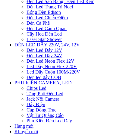
Đèn Led Sao Băng - Đèn Led Rèm
Đèn Led Trang Trí Noel
Bóng Đèn Edison
Đèn Led Chiếu Điểm
Đèn Cà Phê
Đèn Led Cảnh Quan
Cây Hoa Đèn Led
Laser Star Shower
ĐÈN LED DÂY 220V, 24V, 12V
Đèn Led Dây 12V
Đèn Led Dây 24V
Đèn Led Neon Flex 12V
Led Dây Neon Flex 220V
Led Dây Cuộn 100M-220V
Đèn led dây COB
PHỤ KIỆN CAMERA, LED
Chips Led
Tăng Phô Đèn Led
Jack Nối Camera
Dây Điện
Cáp Đồng Trục
Vật Tư Quảng Cáo
Phụ Kiện Đèn Led Dây
Hàng mới
Khuyến mãi