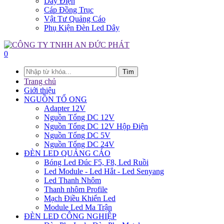
Dây Điện
Cáp Đồng Trục
Vật Tư Quảng Cáo
Phụ Kiện Đèn Led Dây
0
Tìm
Trang chủ
Giới thiệu
NGUỒN TỔ ONG
Adapter 12V
Nguồn Tổng DC 12V
Nguồn Tổng DC 12V Hộp Điện
Nguồn Tổng DC 5V
Nguồn Tổng DC 24V
ĐÈN LED QUẢNG CÁO
Bóng Led Đúc F5, F8, Led Ruồi
Led Module - Led Hắt - Led Senyang
Led Thanh Nhôm
Thanh nhôm Profile
Mạch Điều Khiển Led
Module Led Ma Trận
ĐÈN LED CÔNG NGHIỆP