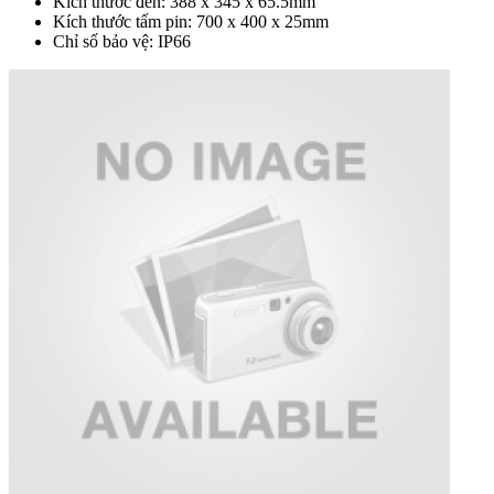
Kích thước đèn: 388 x 345 x 65.5mm
Kích thước tấm pin: 700 x 400 x 25mm
Chỉ số bảo vệ: IP66