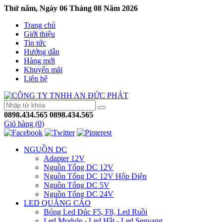
Thứ năm, Ngày 06 Tháng 08 Năm 2026
Trang chủ
Giới thiệu
Tin tức
Hướng dẫn
Hàng mới
Khuyến mãi
Liên hệ
0898.434.565
0898.434.565
Giỏ hàng (
0
)
NGUỒN DC
Adapter 12V
Nguồn Tổng DC 12V
Nguồn Tổng DC 12V Hộp Điện
Nguồn Tổng DC 5V
Nguồn Tổng DC 24V
LED QUẢNG CÁO
Bóng Led Đúc F5, F8, Led Ruồi
Led Module - Led Hắt - Led Senyang