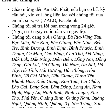
Chào mừng đến An Đức Phát, nếu bạn có bất kỳ
câu hỏi, xin vui lòng liên lạc với chúng tôi qua
email, sms, ĐT, ZALO, Facebook.
Chúng tôi sẽ trả lời bạn trong vòng 24 giờ.
(Ngoại trừ ngày cuối tuần và ngày lễ).
Chúng tôi đang ở
An Giang
, 
Bà Rịa-Vũng Tàu,
Bạc Liêu, Bắc Kạn, Bắc Giang
, 
Bắc Ninh, Bến
Tre, Bình Dương, Bình Định, Bình Phước, Bình
Thuận, Cà Mau, Cao Bằng, Cần Thơ, Đà Nẵng,
Đắk Lắk, Đắk Nông, Điện Biên, Đồng Nai, Đồng
Tháp, Gia Lai, Hà Giang, Hà Nam, Hà Nội, Hà
Tây, Hà Tĩnh, Hải Dương, Hải Phòng, Hòa
Bình, Hồ Chí Minh, Hậu Giang, Hưng Yên,
Khánh Hòa, Kiên Giang, Kon Tum, Lai Châu,
Lào Cai, Lạng Sơn, Lâm Đồng, Long An, Nam
Định, Nghệ An, Ninh Bình, Ninh Thuận, Phú
Thọ, Phú Yên, Quảng Bình, Quảng Nam, Quảng
Ngãi, Quảng Ninh, Quảng Trị, Sóc Trăng
, 
Sơn