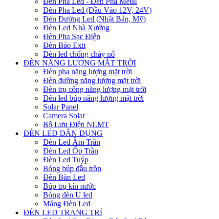
Đèn Pha Led - Đèn Pha Metal
Đèn Pha Led (Đầu Vào 12V, 24V)
Đèn Đường Led (Nhật Bản, Mỹ)
Đèn Led Nhà Xưởng
Đèn Pha Sạc Điện
Đèn Báo Exit
Đèn led chống cháy nổ
ĐÈN NĂNG LƯỢNG MẶT TRỜI
Đèn pha năng lượng mặt trời
Đèn đường năng lượng mặt trời
Đèn trụ cổng năng lượng mặt trời
Đèn led búp năng lượng mặt trời
Solar Panel
Camera Solar
Bộ Lưu Điện NLMT
ĐÈN LED DÂN DỤNG
Đèn Led Âm Trần
Đèn Led Ốp Trần
Đèn Led Tuýp
Bóng búp đầu tròn
Đèn Bàn Led
Búp trụ kín nước
Bóng đèn U led
Máng Đèn Led
ĐÈN LED TRANG TRÍ