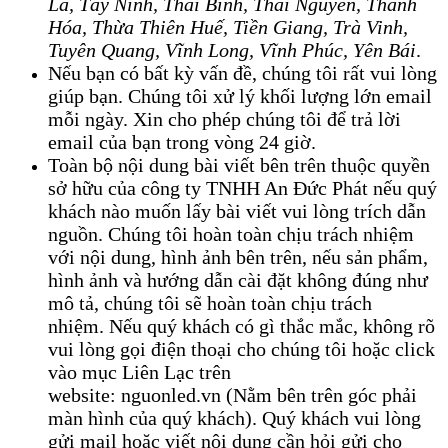
La, Tây Ninh, Thái Bình, Thái Nguyên, Thanh
Hóa, Thừa Thiên Huế, Tiền Giang, Trà Vinh,
Tuyên Quang, Vĩnh Long, Vĩnh Phúc, Yên Bái
.
Nếu bạn có bất kỳ vấn đề, chúng tôi rất vui lòng
giúp bạn. Chúng tôi xử lý khối lượng lớn email
mỗi ngày. Xin cho phép chúng tôi để trả lời
email của bạn trong vòng 24 giờ.
Toàn bộ nội dung bài viết bên trên thuộc quyền
sở hữu của công ty TNHH An Đức Phát nếu quý
khách nào muốn lấy bài viết vui lòng trích dẫn
nguồn. Chúng tôi hoàn toàn chịu trách nhiệm
với nội dung, hình ảnh bên trên, nếu sản phẩm,
hình ảnh và hướng dẫn cài đặt không đúng như
mô tả, chúng tôi sẽ hoàn toàn chịu trách
nhiệm. Nếu quý khách có gì thắc mắc, không rõ
vui lòng gọi điện thoại cho chúng tôi hoặc click
vào mục Liên Lạc trên
website: nguonled.vn (Nằm bên trên góc phải
màn hình của quý khách). Quý khách vui lòng
gửi mail hoặc viết nội dung cần hỏi gửi cho