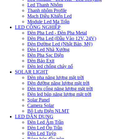
Led Thanh Nhôm
Thanh nhôm Profile
Mạch Điều Khiển Led
Module Led Ma Trận
LED CÔNG NGHIỆP
Đèn Pha Led - Đèn Pha Metal
Đèn Pha Led (Đầu Vào 12V, 24V)
Đèn Đường Led (Nhật Bản, Mỹ)
Đèn Led Nhà Xưởng
Đèn Pha Sạc Điện
Đèn Báo Exit
Đèn led chống cháy nổ
SOLAR LIGHT
Đèn pha năng lượng mặt trời
Đèn đường năng lượng mặt trời
Đèn trụ cổng năng lượng mặt trời
Đèn led búp năng lượng mặt trời
Solar Panel
Camera Solar
Bộ Lưu Điện NLMT
LED DÂN DỤNG
Đèn Led Âm Trần
Đèn Led Ốp Trần
Đèn Led Tuýp
Bóng búp đầu tròn