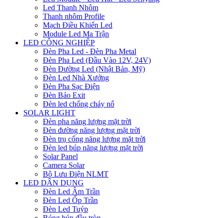
Led Thanh Nhôm
Thanh nhôm Profile
Mạch Điều Khiển Led
Module Led Ma Trận
LED CÔNG NGHIỆP
Đèn Pha Led - Đèn Pha Metal
Đèn Pha Led (Đầu Vào 12V, 24V)
Đèn Đường Led (Nhật Bản, Mỹ)
Đèn Led Nhà Xưởng
Đèn Pha Sạc Điện
Đèn Báo Exit
Đèn led chống cháy nổ
SOLAR LIGHT
Đèn pha năng lượng mặt trời
Đèn đường năng lượng mặt trời
Đèn trụ cổng năng lượng mặt trời
Đèn led búp năng lượng mặt trời
Solar Panel
Camera Solar
Bộ Lưu Điện NLMT
LED DÂN DỤNG
Đèn Led Âm Trần
Đèn Led Ốp Trần
Đèn Led Tuýp
Bóng búp đầu tròn