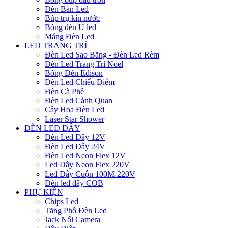
Đèn Bàn Led
Búp trụ kín nước
Bóng đèn U led
Máng Đèn Led
LED TRANG TRÍ
Đèn Led Sao Băng - Đèn Led Rèm
Đèn Led Trang Trí Noel
Bóng Đèn Edison
Đèn Led Chiếu Điểm
Đèn Cà Phê
Đèn Led Cảnh Quan
Cây Hoa Đèn Led
Laser Star Shower
ĐÈN LED DÂY
Đèn Led Dây 12V
Đèn Led Dây 24V
Đèn Led Neon Flex 12V
Led Dây Neon Flex 220V
Led Dây Cuộn 100M-220V
Đèn led dây COB
PHỤ KIỆN
Chips Led
Tăng Phô Đèn Led
Jack Nối Camera