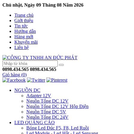
Chủ nhật, Ngày 09 Tháng 08 Năm 2026
Trang chủ
Giới thiệu
Tin tức
Hướng dẫn
Hàng mới
Khuyến mãi
Liên hệ
0898.434.565
0898.434.565
Giỏ hàng (
0
)
NGUỒN DC
Adapter 12V
Nguồn Tổng DC 12V
Nguồn Tổng DC 12V Hộp Điện
Nguồn Tổng DC 5V
Nguồn Tổng DC 24V
LED QUẢNG CÁO
Bóng Led Đúc F5, F8, Led Ruồi
Led Module - Led Hắt - Led Senyang