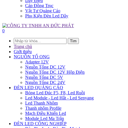
Dây Điện
Cáp Đồng Trục
Vật Tư Quảng Cáo
Phụ Kiện Đèn Led Dây
0
Tìm
Trang chủ
Giới thiệu
NGUỒN TỔ ONG
Adapter 12V
Nguồn Tổng DC 12V
Nguồn Tổng DC 12V Hộp Điện
Nguồn Tổng DC 5V
Nguồn Tổng DC 24V
ĐÈN LED QUẢNG CÁO
Bóng Led Đúc F5, F8, Led Ruồi
Led Module - Led Hắt - Led Senyang
Led Thanh Nhôm
Thanh nhôm Profile
Mạch Điều Khiển Led
Module Led Ma Trận
ĐÈN LED CÔNG NGHIỆP