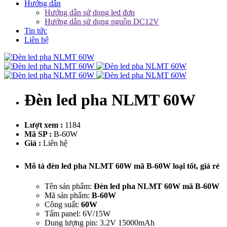
Hướng dẫn
Hướng dẫn sử dụng led đơn
Hướng dẫn sử dụng nguồn DC12V
Tin tức
Liên hệ
Đèn led pha NLMT 60W
Lượt xem :
1184
Mã SP :
B-60W
Giá :
Liên hệ
Mô tả đèn led pha NLMT 60W mã B-60W loại tốt, giá rẻ
Tên sản phẩm:
Đèn led pha NLMT 60W mã B-60W
Mã sản phẩm:
B-60W
Công suất:
60W
Tấm panel: 6V/15W
Dung lượng pin: 3.2V 15000mAh