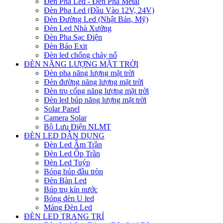
Đèn Pha Led - Đèn Pha Metal
Đèn Pha Led (Đầu Vào 12V, 24V)
Đèn Đường Led (Nhật Bản, Mỹ)
Đèn Led Nhà Xưởng
Đèn Pha Sạc Điện
Đèn Báo Exit
Đèn led chống cháy nổ
ĐÈN NĂNG LƯỢNG MẶT TRỜI
Đèn pha năng lượng mặt trời
Đèn đường năng lượng mặt trời
Đèn trụ cổng năng lượng mặt trời
Đèn led búp năng lượng mặt trời
Solar Panel
Camera Solar
Bộ Lưu Điện NLMT
ĐÈN LED DÂN DỤNG
Đèn Led Âm Trần
Đèn Led Ốp Trần
Đèn Led Tuýp
Bóng búp đầu tròn
Đèn Bàn Led
Búp trụ kín nước
Bóng đèn U led
Máng Đèn Led
ĐÈN LED TRANG TRÍ