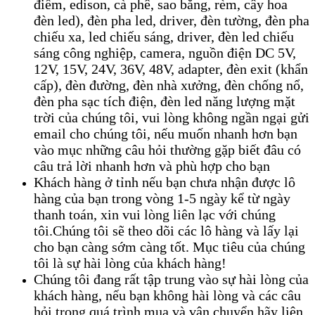
điểm, edison, cà phê, sao băng, rèm, cây hoa
đèn led), đèn pha led, driver, đèn tường, đèn pha
chiếu xa, led chiếu sáng, driver, đèn led chiếu
sáng công nghiệp, camera, nguồn điện DC 5V,
12V, 15V, 24V, 36V, 48V, adapter, đèn exit (khẩn
cấp), đèn đường, đèn nhà xưởng, đèn chống nổ,
đèn pha sạc tích điện, đèn led năng lượng mặt
trời của chúng tôi, vui lòng không ngần ngại gửi
email cho chúng tôi, nếu muốn nhanh hơn bạn
vào mục những câu hỏi thường gặp biết đâu có
câu trả lời nhanh hơn và phù hợp cho bạn
Khách hàng ở tỉnh nếu bạn chưa nhận được lô
hàng của bạn trong vòng 1-5 ngày kể từ ngày
thanh toán, xin vui lòng liên lạc với chúng
tôi.Chúng tôi sẽ theo dõi các lô hàng và lấy lại
cho bạn càng sớm càng tốt. Mục tiêu của chúng
tôi là sự hài lòng của khách hàng!
Chúng tôi đang rất tập trung vào sự hài lòng của
khách hàng, nếu bạn không hài lòng và các câu
hỏi trong quá trình mua và vận chuyển hãy liên