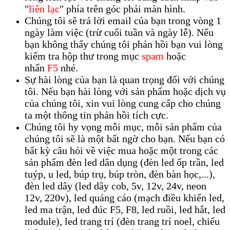
"
liên lạc
" phía trên góc phải màn hình.
Chúng tôi sẽ trả lời email của bạn trong vòng 1
ngày làm việc (trừ cuối tuần và ngày lễ). Nếu
bạn không thấy chúng tôi phản hồi bạn vui lòng
kiểm tra hộp thư trong mục
spam
hoặc
nhấn
F5
nhé.
Sự hài lòng của bạn là quan trọng đối với chúng
tôi. Nếu bạn hài lòng với sản phẩm hoặc dịch vụ
của chúng tôi, xin vui lòng cung cấp cho chúng
ta một thông tin phản hồi tích cực.
Chúng tôi hy vọng mỗi mục, mỗi sản phẩm của
chúng tôi sẽ là một bất ngờ cho bạn. Nếu bạn có
bất kỳ câu hỏi về việc mua hoặc một trong các
sản phẩm đèn led dân dụng (đèn led ốp trần, led
tuýp, u led, búp trụ, búp tròn, đèn bàn học,...),
đèn led dây (led dây cob, 5v, 12v, 24v, neon
12v, 220v), led quảng cáo (mạch điều khiển led,
led ma trận, led đúc F5, F8, led ruồi, led hắt, led
module), led trang trí (đèn trang trí noel, chiếu