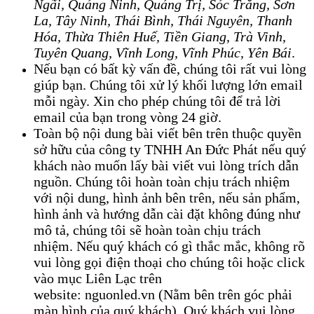
Ngãi, Quảng Ninh, Quảng Trị, Sóc Trăng
, 
Sơn
La, Tây Ninh, Thái Bình, Thái Nguyên, Thanh
Hóa, Thừa Thiên Huế, Tiền Giang, Trà Vinh,
Tuyên Quang, Vĩnh Long, Vĩnh Phúc, Yên Bái
.
Nếu bạn có bất kỳ vấn đề, chúng tôi rất vui lòng
giúp bạn. Chúng tôi xử lý khối lượng lớn email
mỗi ngày. Xin cho phép chúng tôi để trả lời
email của bạn trong vòng 24 giờ.
Toàn bộ nội dung bài viết bên trên thuộc quyền
sở hữu của công ty TNHH An Đức Phát nếu quý
khách nào muốn lấy bài viết vui lòng trích dẫn
nguồn. Chúng tôi hoàn toàn chịu trách nhiệm
với nội dung, hình ảnh bên trên, nếu sản phẩm,
hình ảnh và hướng dẫn cài đặt không đúng như
mô tả, chúng tôi sẽ hoàn toàn chịu trách
nhiệm. Nếu quý khách có gì thắc mắc, không rõ
vui lòng gọi điện thoại cho chúng tôi hoặc click
vào mục Liên Lạc trên
website: nguonled.vn (Nằm bên trên góc phải
màn hình của quý khách). Quý khách vui lòng