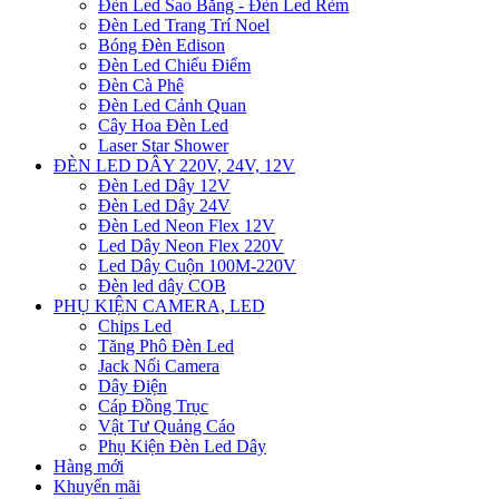
Đèn Led Sao Băng - Đèn Led Rèm
Đèn Led Trang Trí Noel
Bóng Đèn Edison
Đèn Led Chiếu Điểm
Đèn Cà Phê
Đèn Led Cảnh Quan
Cây Hoa Đèn Led
Laser Star Shower
ĐÈN LED DÂY 220V, 24V, 12V
Đèn Led Dây 12V
Đèn Led Dây 24V
Đèn Led Neon Flex 12V
Led Dây Neon Flex 220V
Led Dây Cuộn 100M-220V
Đèn led dây COB
PHỤ KIỆN CAMERA, LED
Chips Led
Tăng Phô Đèn Led
Jack Nối Camera
Dây Điện
Cáp Đồng Trục
Vật Tư Quảng Cáo
Phụ Kiện Đèn Led Dây
Hàng mới
Khuyến mãi