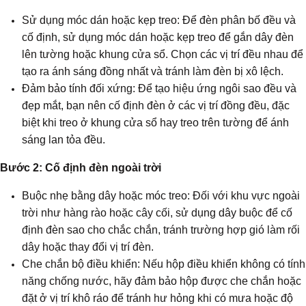
Sử dụng móc dán hoặc kẹp treo: Để đèn phân bố đều và
cố định, sử dụng móc dán hoặc kẹp treo để gắn dây đèn
lên tường hoặc khung cửa sổ. Chọn các vị trí đều nhau để
tạo ra ánh sáng đồng nhất và tránh làm đèn bị xô lệch.
Đảm bảo tính đối xứng: Để tạo hiệu ứng ngôi sao đều và
đẹp mắt, bạn nên cố định đèn ở các vị trí đồng đều, đặc
biệt khi treo ở khung cửa sổ hay treo trên tường để ánh
sáng lan tỏa đều.
Bước 2: Cố định đèn ngoài trời
Buộc nhẹ bằng dây hoặc móc treo: Đối với khu vực ngoài
trời như hàng rào hoặc cây cối, sử dụng dây buộc để cố
định đèn sao cho chắc chắn, tránh trường hợp gió làm rối
dây hoặc thay đổi vị trí đèn.
Che chắn bộ điều khiển: Nếu hộp điều khiển không có tính
năng chống nước, hãy đảm bảo hộp được che chắn hoặc
đặt ở vị trí khô ráo để tránh hư hỏng khi có mưa hoặc độ