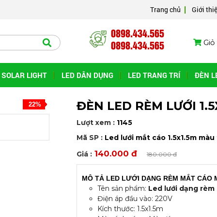
Trang chủ
Giới thi
0898.434.565
0898.434.565
Giỏ 
SOLAR LIGHT
LED DÂN DỤNG
LED TRANG TRÍ
ĐÈN L
ĐÈN LED RÈM LƯỚI 1.5
22%
Lượt xem :
1145
Mã SP :
Led lưới mắt cáo 1.5x1.5m màu
140.000 đ
Giá :
180.000 đ
MÔ TẢ LED LƯỚI DẠNG RÈM MẮT CÁO 
Tên sản phẩm:
Led lưới dạng rèm
Điện áp đầu vào: 220V
Kích thước: 1.5x1.5m