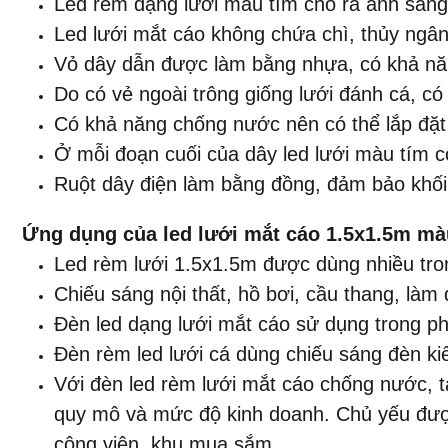
Led rèm dạng lưới màu tím cho ra ánh sáng
Led lưới mắt cáo không chứa chì, thủy ngân
Vỏ dây dẫn được làm bằng nhựa, có khả năn
Do có vẻ ngoài trông giống lưới đánh cá, có 
Có khả năng chống nước nên có thể lắp đặt
Ở mỗi đoạn cuối của dây led lưới màu tím có
Ruột dây điện làm bằng đồng, đảm bảo khối
​Ứng dụng của led lưới mắt cáo 1.5x1.5m màu 
Led rèm lưới 1.5x1.5m được
dùng nhiều tro
Chiếu sáng nội thất, hồ bơi, cầu thang, làm
Đèn led dạng lưới mắt cáo sử dụng trong phá
Đèn rèm led lưới cá dùng chiếu sáng đèn kiế
Với đèn led rèm lưới mắt cáo chống nước, ta
quy mô và mức độ kinh doanh. Chủ yếu được 
công viên, khu mua sắm,...