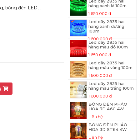
Led dây 2835 hai
hàng xanh lá 100m
g, bóng đèn LED,...
1.650.000 đ
Led dây 2835 hai
hàng xanh dương
100m
1.600.000 đ
Led dây 2835 hai
hàng màu đỏ 100m
1.650.000 đ
Led dây 2835 hai
hàng màu vàng 100m
1.600.000 đ
Led dây 2835 hai
g
hàng màu trắng 100m
1.600.000 đ
BÓNG ĐÈN PHÁO
HOA 3D A60 4W
Liên hệ
BÓNG ĐÈN PHÁO
HOA 3D ST64 4W
Liên hệ