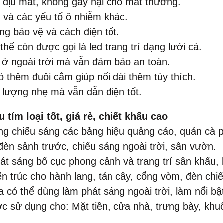
 dịu mắt, không gây hại cho mắt thường.
 và các yếu tố ô nhiễm khác.
g bảo vệ và cách điện tốt.
thể còn được gọi là led trang trí dạng lưới cá.
 ở ngoài trời mà vẫn đảm bảo an toàn.
 thêm đuôi cắm giúp nối dài thêm tùy thích.
 lượng nhẹ mà vẫn dẫn điện tốt.
tím loại tốt, giá rẻ, chiết khấu cao
ng chiếu sáng các bảng hiệu quảng cáo, quán cà 
 đèn sảnh trước, chiếu sáng ngoài trời, sân vườn.
t sáng bố cục phong cảnh và trang trí sân khấu, hộ
n ​​trúc cho hành lang, tán cây, cổng vòm, đèn chi
 có thể dùng làm phát sáng ngoài trời, làm nổi bật
sử dụng cho: Mặt tiền, cửa nhà, trưng bày, khuô