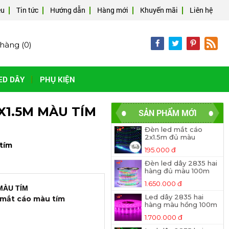
ệu
Tin tức
Hướng dẫn
Hàng mới
Khuyến mãi
Liên hệ
hàng (
0
)
ED DÂY
PHỤ KIỆN
X1.5M MÀU TÍM
SẢN PHẨM MỚI
Đèn led mắt cáo
2x1.5m đủ màu
 tím
195.000 đ
Đèn led dây 2835 hai
hàng đủ màu 100m
1.650.000 đ
MÀU TÍM
Led dây 2835 hai
 mắt cáo màu tím
hàng màu hồng 100m
1.700.000 đ